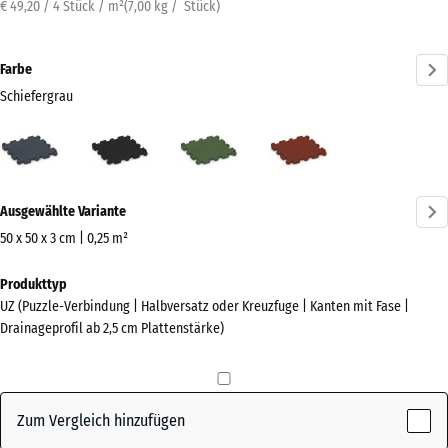
€ 49,20 / 4 Stück / m²
(
7,00
kg
/ Stück)
Farbe
Schiefergrau
Schiefergrau
Anthrazit
Grasgrün
Ziegelrot
(active)
Mehr
Ausgewählte Variante
Informationen
zu
50 x 50 x 3 cm | 0,25 m²
den
Abmessungen
Produkttyp
Farben?
für
UZ (Puzzle-Verbindung | Halbversatz oder Kreuzfuge | Kanten mit Fase |
den
Farbpalette
Drainageprofil ab 2,5 cm Plattenstärke)
Versand
anzeigen
540
(active)
Schiefergrau
x
540
Zum Vergleich hinzufügen
x