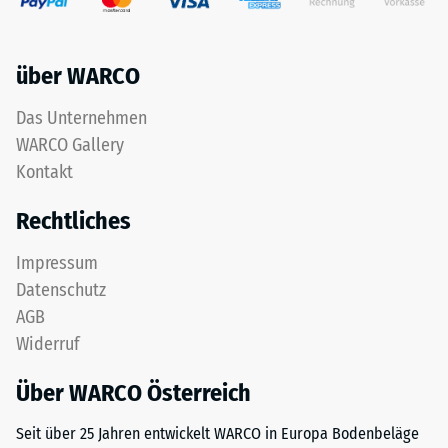
Life
Werkstoffes
Tyres"
beschreibt
und
seinen
über WARCO
bezeichnet
Widerstand
Gummigranulat,
gegen
Das Unternehmen
das
punktuelle
WARCO Gallery
aus
Belastungen.
dem
Kontakt
Sie
Recycling
gibt
Rechtliches
von
an,
Altreifen
in
Impressum
gewonnen
welchem
Datenschutz
wird.
Maße
Die
der
AGB
obere
Werkstoff
Widerruf
Nutzschicht
unter
aus
der
Über WARCO Österreich
feinem
Einwirkung
ELT-
Seit über 25 Jahren entwickelt WARCO in Europa Bodenbeläge
einer