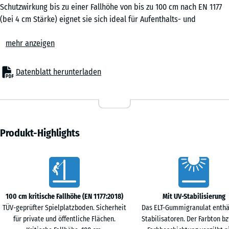
0,25
Schutzwirkung bis zu einer Fallhöhe von bis zu 100 cm nach EN 1177
m²
(bei 4 cm Stärke) eignet sie sich ideal für Aufenthalts- und
Bewegungsflächen ohne große Klettergeräte oder erhöhte
mehr anzeigen
Spielflächen. Auch in Senioreneinrichtungen, in der Rehabilitation
50
oder in Fitnessbereichen ist die elastische Puzzlematte ein
x
bewährter Bodenbelag, der Sicherheit, Komfort und
Datenblatt herunterladen
50
Wirtschaftlichkeit verbindet.
x 2
Typische Anwendungen
- € 2,90
cm
– Spielbereiche für kleine Kinder, Balancier- und Bewegungszonen
|
– Schulhöfe, Kindergärten und kommunale Flächen
0,25
– Terrassen mit Spielgeräten oder Aufenthaltsbereichen
Produkt-Highlights
m²
– Fitness- und Outdoor-Fitnessanlagen
– Seniorenheime, Altenpflege, Reha-Einrichtungen und
Vorteile
therapeutische Räume
50
Material & Aufbau
x
Die Platten bestehen aus PU-gebundenem Gummigranulat. Die
100 cm kritische Fallhöhe (EN 1177:2018)
Mit UV-Stabilisierung
50
elastische, rutschhemmende Oberfläche ist robust und dauerhaft
TÜV-geprüfter Spielplatzboden. Sicherheit
Das ELT-Gummigranulat enthä
x 4
belastbar. Erhältlich in 3 oder 4 cm Stärke, bieten die Puzzlematten
für private und öffentliche Flächen.
Stabilisatoren. Der Farbton bz
+ € 3,60
cm
zuverlässige Stoßdämpfung bei geringer Aufbauhöhe. Die seitliche