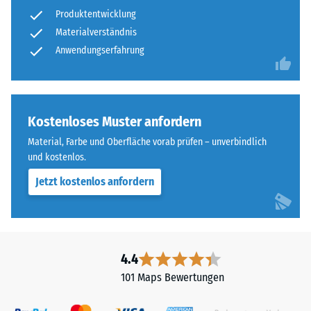
nach
zweischichtig
Produktentwicklung
24
aufgebaut
Materialverständnis
und
Stunden
Anwendungserfahrung
besteht
Entlastung
aus
(BS
gereinigtem,
schwarzem
7188)
Kostenloses Muster anfordern
ELT-
Material, Farbe und Oberfläche vorab prüfen – unverbindlich
Granulat
und kostenlos.
sowie
einem
Jetzt kostenlos anfordern
/ 5
Polyurethan-
Bindemittel.
ELT
steht
4.4
für
Die
101 Maps Bewertungen
„End
Druckfestigkeit
of
eines