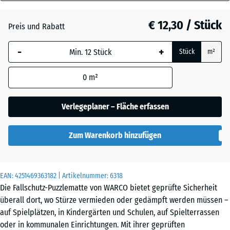
30
Anthrazit
- € 0,50
mm
€ 12,30 / Stück
Preis und Rabatt
Die gewählte, blau
Grasgrün
+ € 0,60
-
+
Stück
m²
umrandete
Abmessung wird
0
m²
(sofern in den
Ziegelrot
Produktdaten nicht
anders angegeben)
Verlegeplaner – Fläche erfassen
für die
Bedarfsberechnung
Zum Warenkorb hinzufügen
verwendet.
50
x
EAN:
4251469363182
| Artikelnummer:
6318
50
Die Fallschutz-Puzzlematte von WARCO bietet geprüfte Sicherheit
x 3
überall dort, wo Stürze vermieden oder gedämpft werden müssen –
cm
auf Spielplätzen, in Kindergärten und Schulen, auf Spielterrassen
|
oder in kommunalen Einrichtungen. Mit ihrer geprüften