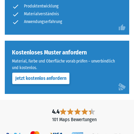
nach
zweischichtig
Produktentwicklung
24
aufgebaut
Materialverständnis
und
Stunden
Anwendungserfahrung
besteht
Entlastung
aus
(BS
gereinigtem,
schwarzem
7188)
Kostenloses Muster anfordern
ELT-
Material, Farbe und Oberfläche vorab prüfen – unverbindlich
Granulat
und kostenlos.
sowie
einem
Jetzt kostenlos anfordern
/ 5
Polyurethan-
Bindemittel.
ELT
steht
4.4
für
Die
101 Maps Bewertungen
„End
Druckfestigkeit
of
eines