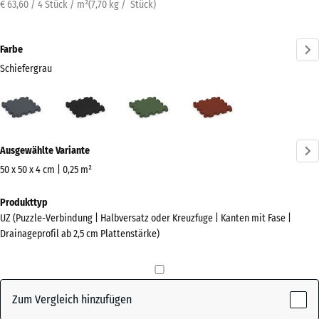
€ 63,60 / 4 Stück / m²
(
7,70
kg
/ Stück)
Farbe
Schiefergrau
Schiefergrau
Anthrazit
Grasgrün
Ziegelrot
(active)
Mehr
Ausgewählte Variante
Informationen
zu
50 x 50 x 4 cm | 0,25 m²
den
Abmessungen
Produkttyp
Farben?
für
UZ (Puzzle-Verbindung | Halbversatz oder Kreuzfuge | Kanten mit Fase |
den
Farbpalette
Drainageprofil ab 2,5 cm Plattenstärke)
Versand
anzeigen
540
(active)
Schiefergrau
x
540
Zum Vergleich hinzufügen
x