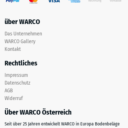
Life
Werkstoffes
Tyres"
beschreibt
und
seinen
über WARCO
bezeichnet
Widerstand
Gummigranulat,
gegen
Das Unternehmen
das
punktuelle
WARCO Gallery
aus
Belastungen.
dem
Kontakt
Sie
Recycling
gibt
Rechtliches
von
an,
Altreifen
in
Impressum
gewonnen
welchem
Datenschutz
wird.
Maße
Die
der
AGB
obere
Werkstoff
Widerruf
Nutzschicht
unter
aus
der
Über WARCO Österreich
feinem
Einwirkung
ELT-
Seit über 25 Jahren entwickelt WARCO in Europa Bodenbeläge
einer