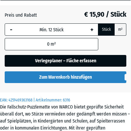
40
Anthrazit
- € 0,50
mm
€ 15,90 / Stück
Preis und Rabatt
Die gewählte, blau
Grasgrün
+ € 0,50
-
+
Stück
m²
umrandete
Abmessung wird
0
m²
(sofern in den
Ziegelrot
Produktdaten nicht
anders angegeben)
Verlegeplaner – Fläche erfassen
für die
Bedarfsberechnung
Zum Warenkorb hinzufügen
verwendet.
50
x
EAN:
4251469363168
| Artikelnummer:
6316
50
Die Fallschutz-Puzzlematte von WARCO bietet geprüfte Sicherheit
x 4
überall dort, wo Stürze vermieden oder gedämpft werden müssen –
cm
auf Spielplätzen, in Kindergärten und Schulen, auf Spielterrassen
|
oder in kommunalen Einrichtungen. Mit ihrer geprüften