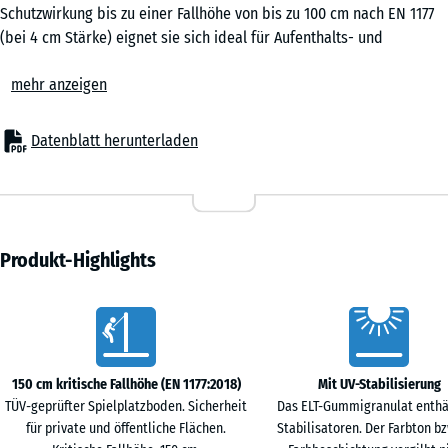
0,25
Schutzwirkung bis zu einer Fallhöhe von bis zu 100 cm nach EN 1177
m²
(bei 4 cm Stärke) eignet sie sich ideal für Aufenthalts- und
Bewegungsflächen ohne große Klettergeräte oder erhöhte
mehr anzeigen
Spielflächen. Auch in Senioreneinrichtungen, in der Rehabilitation
50
oder in Fitnessbereichen ist die elastische Puzzlematte ein
x
bewährter Bodenbelag, der Sicherheit, Komfort und
Datenblatt herunterladen
50
Wirtschaftlichkeit verbindet.
x 2
Typische Anwendungen
- € 6,50
cm
– Spielbereiche für kleine Kinder, Balancier- und Bewegungszonen
|
– Schulhöfe, Kindergärten und kommunale Flächen
0,25
– Terrassen mit Spielgeräten oder Aufenthaltsbereichen
Produkt-Highlights
m²
– Fitness- und Outdoor-Fitnessanlagen
– Seniorenheime, Altenpflege, Reha-Einrichtungen und
Vorteile
therapeutische Räume
50
Material & Aufbau
x
Die Platten bestehen aus PU-gebundenem Gummigranulat. Die
150 cm kritische Fallhöhe (EN 1177:2018)
Mit UV-Stabilisierung
50
elastische, rutschhemmende Oberfläche ist robust und dauerhaft
TÜV-geprüfter Spielplatzboden. Sicherheit
Das ELT-Gummigranulat enthä
x 3
belastbar. Erhältlich in 3 oder 4 cm Stärke, bieten die Puzzlematten
für private und öffentliche Flächen.
Stabilisatoren. Der Farbton bz
- € 3,60
cm
zuverlässige Stoßdämpfung bei geringer Aufbauhöhe. Die seitliche