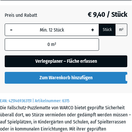
20
Anthrazit
- € 0,60
mm
€ 9,40 / Stück
Preis und Rabatt
Die gewählte, blau
Grasgrün
+ € 0,50
-
+
Stück
m²
umrandete
Abmessung wird
0
m²
(sofern in den
Ziegelrot
Produktdaten nicht
anders angegeben)
Verlegeplaner – Fläche erfassen
für die
Bedarfsberechnung
Zum Warenkorb hinzufügen
verwendet.
50
x
EAN:
4251469363151
| Artikelnummer:
6315
50
Die Fallschutz-Puzzlematte von WARCO bietet geprüfte Sicherheit
x 2
überall dort, wo Stürze vermieden oder gedämpft werden müssen –
cm
auf Spielplätzen, in Kindergärten und Schulen, auf Spielterrassen
|
oder in kommunalen Einrichtungen. Mit ihrer geprüften