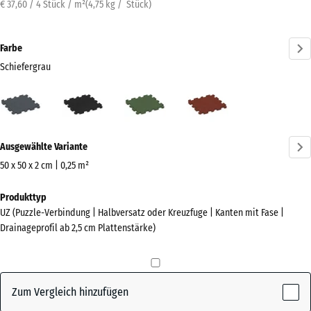
€ 37,60 / 4 Stück / m²
(
4,75
kg
/ Stück)
Farbe
Schiefergrau
Schiefergrau
Anthrazit
Grasgrün
Ziegelrot
(active)
Mehr
Ausgewählte Variante
Informationen
zu
50 x 50 x 2 cm | 0,25 m²
den
Abmessungen
Produkttyp
Farben?
für
UZ (Puzzle-Verbindung | Halbversatz oder Kreuzfuge | Kanten mit Fase |
den
Farbpalette
Drainageprofil ab 2,5 cm Plattenstärke)
Versand
anzeigen
540
(active)
Schiefergrau
x
540
Zum Vergleich hinzufügen
x