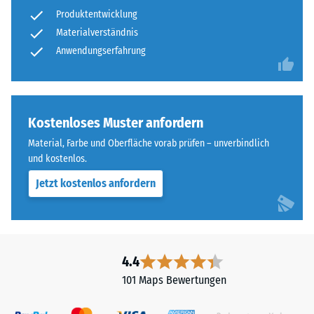
nach
zweischichtig
Produktentwicklung
24
aufgebaut
Materialverständnis
und
Stunden
Anwendungserfahrung
besteht
Entlastung
aus
(BS
gereinigtem,
schwarzem
7188)
Kostenloses Muster anfordern
ELT-
Material, Farbe und Oberfläche vorab prüfen – unverbindlich
Granulat
und kostenlos.
sowie
einem
Jetzt kostenlos anfordern
/ 5
Polyurethan-
Bindemittel.
ELT
steht
4.4
für
Die
101 Maps Bewertungen
„End
Druckfestigkeit
of
eines