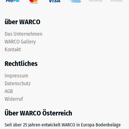
Life
Werkstoffes
Tyres"
beschreibt
und
seinen
über WARCO
bezeichnet
Widerstand
Gummigranulat,
gegen
Das Unternehmen
das
punktuelle
WARCO Gallery
aus
Belastungen.
dem
Kontakt
Sie
Recycling
gibt
Rechtliches
von
an,
Altreifen
in
Impressum
gewonnen
welchem
Datenschutz
wird.
Maße
Die
der
AGB
obere
Werkstoff
Widerruf
Nutzschicht
unter
aus
der
Über WARCO Österreich
feinem
Einwirkung
ELT-
Seit über 25 Jahren entwickelt WARCO in Europa Bodenbeläge
einer