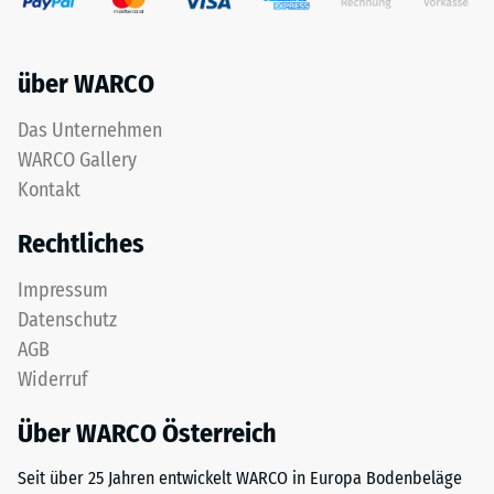
das
Werkstoffes
aus
beschreibt
dem
seinen
über WARCO
Recycling
Widerstand
von
gegen
Das Unternehmen
Altreifen
punktuelle
WARCO Gallery
gewonnen
Belastungen.
wird.
Kontakt
Sie
Die
gibt
Rechtliches
obere
an,
Nutzschicht
in
Impressum
aus
welchem
Datenschutz
feinem
Maße
ELT-
der
AGB
Granulat
Werkstoff
Widerruf
bildet
unter
eine
der
Über WARCO Österreich
abriebfeste,
Einwirkung
rutschhemmende
Seit über 25 Jahren entwickelt WARCO in Europa Bodenbeläge
einer