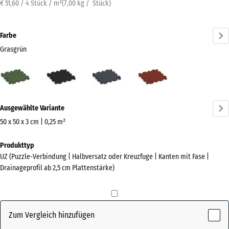
€ 51,60 / 4 Stück / m²
(
7,00
kg
/ Stück)
Farbe
Grasgrün
Grasgrün
Anthrazit
Schiefergrau
Ziegelrot
(active)
Mehr
Ausgewählte Variante
Informationen
zu
50 x 50 x 3 cm | 0,25 m²
den
Abmessungen
Produkttyp
Farben?
für
UZ (Puzzle-Verbindung | Halbversatz oder Kreuzfuge | Kanten mit Fase |
den
Farbpalette
Drainageprofil ab 2,5 cm Plattenstärke)
Versand
anzeigen
540
(active)
Grasgrün
x
540
Zum Vergleich hinzufügen
x