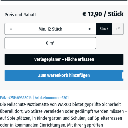
30
Anthrazit
- € 1,10
mm
€ 12,90 / Stück
Preis und Rabatt
Die gewählte, blau
Schiefergrau
- € 0,60
-
+
Stück
m²
umrandete
Abmessung wird
0
m²
(sofern in den
Ziegelrot
- € 0,60
Produktdaten nicht
anders angegeben)
Verlegeplaner – Fläche erfassen
für die
Bedarfsberechnung
Zum Warenkorb hinzufügen
verwendet.
50
x
EAN:
4251469363014
| Artikelnummer:
6301
50
Die Fallschutz-Puzzlematte von WARCO bietet geprüfte Sicherheit
x 3
überall dort, wo Stürze vermieden oder gedämpft werden müssen –
cm
auf Spielplätzen, in Kindergärten und Schulen, auf Spielterrassen
|
oder in kommunalen Einrichtungen. Mit ihrer geprüften