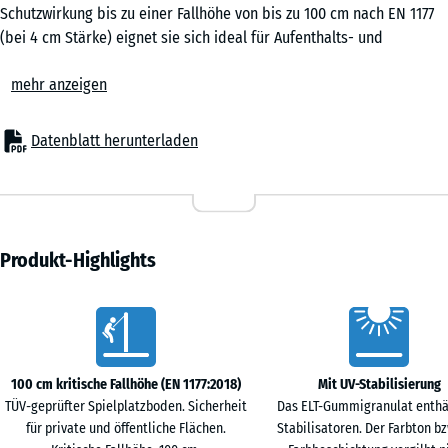
0,25
Schutzwirkung bis zu einer Fallhöhe von bis zu 100 cm nach EN 1177
m²
(bei 4 cm Stärke) eignet sie sich ideal für Aufenthalts- und
Bewegungsflächen ohne große Klettergeräte oder erhöhte
mehr anzeigen
Spielflächen. Auch in Senioreneinrichtungen, in der Rehabilitation
50
oder in Fitnessbereichen ist die elastische Puzzlematte ein
x
bewährter Bodenbelag, der Sicherheit, Komfort und
Datenblatt herunterladen
50
Wirtschaftlichkeit verbindet.
x 2
Typische Anwendungen
- € 3,00
cm
– Spielbereiche für kleine Kinder, Balancier- und Bewegungszonen
|
– Schulhöfe, Kindergärten und kommunale Flächen
0,25
– Terrassen mit Spielgeräten oder Aufenthaltsbereichen
Produkt-Highlights
m²
– Fitness- und Outdoor-Fitnessanlagen
– Seniorenheime, Altenpflege, Reha-Einrichtungen und
Vorteile
therapeutische Räume
50
Material & Aufbau
x
Die Platten bestehen aus PU-gebundenem Gummigranulat. Die
100 cm kritische Fallhöhe (EN 1177:2018)
Mit UV-Stabilisierung
50
elastische, rutschhemmende Oberfläche ist robust und dauerhaft
TÜV-geprüfter Spielplatzboden. Sicherheit
Das ELT-Gummigranulat enthä
x 4
belastbar. Erhältlich in 3 oder 4 cm Stärke, bieten die Puzzlematten
für private und öffentliche Flächen.
Stabilisatoren. Der Farbton bz
+ € 3,50
cm
zuverlässige Stoßdämpfung bei geringer Aufbauhöhe. Die seitliche