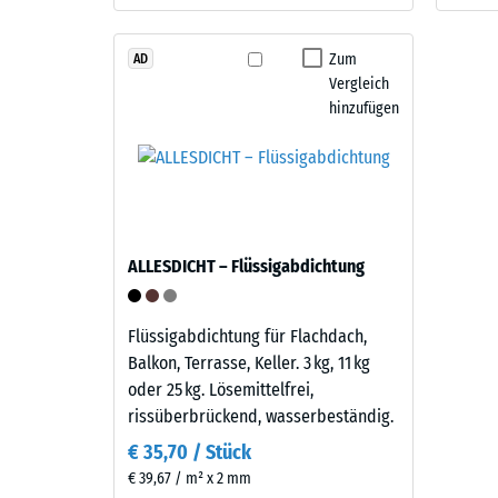
mineralische
kg/m³
Note
Zum
AD
gibt.
Vergleich
hinzufügen
Material
2 / 5
–
Bestandteile
und
Aufbau
Die
ALLESDICHT – Flüssigabdichtung
scheinb
Dieses
Dichte
Produkt
Flüssigabdichtung für Flachdach,
eines
ist
Balkon, Terrasse, Keller. 3 kg, 11 kg
Material
zweilagig
oder 25 kg. Lösemittelfrei,
beschrei
aufgebaut.
rissüberbrückend, wasserbeständig.
das
Die
Verhältn
€ 35,70 / Stück
ca.
seiner
€ 39,67 / m² x 2 mm
3