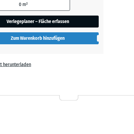
0
m²
her
Verlegeplaner – Fläche erfassen
Zum Warenkorb hinzufügen
lut
t herunterladen
l
Rattan
Lounge