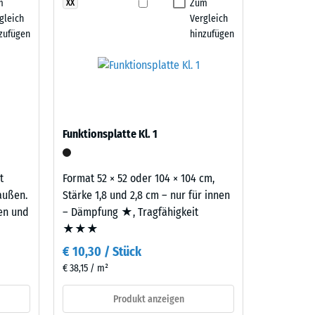
m
Zum
XX
 7188)
gleich
Vergleich
m²)
zufügen
hinzufügen
 R10
Funktionsplatte Kl. 1
t
Format 52 × 52 oder 104 × 104 cm,
außen.
Stärke 1,8 und 2,8 cm – nur für innen
ten und
– Dämpfung ★, Tragfähigkeit
★★★
€ 10,30 / Stück
€ 38,15 / m²
Produkt anzeigen