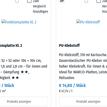
Zum
Zu
OP
reifen.
stigkeit - Beständigkeit gegen abrasiven Verschleiß - Skalenwert 2 = "gut" (BS
Produkt
Vergleich
Ver
für
urchlässigkeit (EN 12616) - Skalenwert 4 = Infiltration ca. 600 mm/h (600 l/h/
hinzufügen
hin
den
emmung (EN 16165) - Skalenwert 4 = mittlerer Akzeptanzwinkel ca. 16°, Gruppe
Produktvergleich
ausgewählt.
mmung - Skalenwert 3 = Wärmeleitfähigkeit ca. 0,11 W/(m·K)
ständig
nbare
onsplatte Kl. 2
PU-Klebstoff
e
PU-Klebstoff, 310 ml Kartusche.
 52 × 52 oder 104 × 104 cm,
Dauerelastischer PU-Kleber mi
nwert
 1,8 und 2,8 cm – für innen und
hoher Klebekraft. Für innen & 
 – Dämpfung ★★,
Ideal für WARCO-Platten, Leis
ähigkeit ★★
Palisaden.
0 / Stück
€ 14,80 / Stück
 / m²
€ 47,74 / l
Produkt anzeigen
Produkt anzeigen