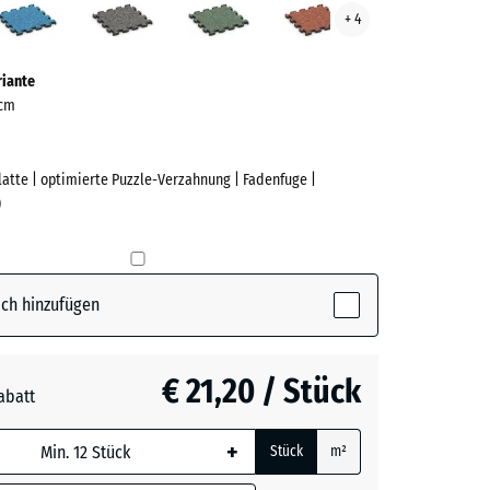
+ 4
ve)
Granit
Rasen
riante
 cm
Platte | optimierte Puzzle-Verzahnung | Fadenfuge |
)
e
(active)
n
ch hinzufügen
€ 21,20 / Stück
abatt
rauer
+
Stück
m²