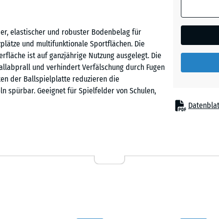
Englisc
der, elastischer und robuster Bodenbelag für
Rasen
lzplätze und multifunktionale Sportflächen. Die
läche ist auf ganzjährige Nutzung ausgelegt. Die
Ballabprall und verhindert Verfälschung durch Fugen
Feuersg
en der Ballspielplatte reduzieren die
 spürbar. Geeignet für Spielfelder von Schulen,
en im Garten.
Datenblat
Grauer
Granit
Befestigung, auf einem ebenen und tragfähigen
passt exakt ineinander, hält die Platten sicher
Lavende
. Zuschnitte können mit einer Stich- oder
en sich jederzeit lösen, tauschen oder ergänzen.