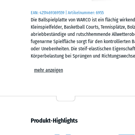
EAN:
4251469369559
| Artikelnummer:
6955
Die Ballspielplatte von WARCO ist ein flächig wirken
Kleinspielfelder, Basketball Courts, Tennisplätze, Bo
abriebbeständige und rutschhemmende Allwetteroberf
fugenarme Spielfläche sorgt für den kontrollierten 
oder Unebenheiten. Die steif-elastischen Eigenschaft
Körperbelastung bei Sprüngen und Richtungswechseln
Kommunen und Vereinen sowie für private Spielfläch
mehr anzeigen
Einfache Verlegung
Die Platten werden schwimmend, also ohne weitere 
Untergrund verlegt. Die kalibrierte Puzzleverzahnung 
zusammen und ist auf der Spielfläche kaum erkennbar
Kreissäge vorgenommen werden. Einzelne Platten lass
Produkt-Highlights
Griffig und ganzjährig bespielbar