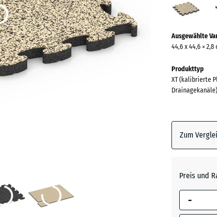
(acti
Mehr
Ausgewählte Va
Informationen
44,6 x 44,6 × 2,8
zu
den
Produkttyp
Farben?
XT (kalibrierte 
Drainagekanäle
Farbpalett
anzeigen
Traverti
Zum Verglei
Atlantik
Preis und R
Dunkelg
-
Granit