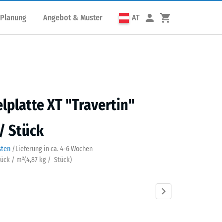
 Planung
Angebot & Muster
AT
elplatte XT "Travertin"
 / Stück
sten
/
Lieferung in ca.
4-6 Wochen
tück / m²
(
4,87
kg
/ Stück)
rtin
Atlantik
Dunkelgrauer
Englischer
Feuersglut