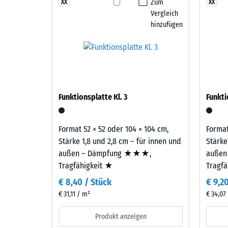
vereint
Zum
XX
XX
Life Tyres, also für Gummi aus der Verwertung von Alt
Abriebfe
Vergleich
Beige-,
Wasserd
hinzufügen
Sand-
und
Rutschh
Hellbrauntöne
Wärmedä
zu
einem
Frostbe
warmen,
Schei
Funktionsplatte Kl. 3
Funkti
hellen
Dicht
Farbbild,
-
das
Format 52 × 52 oder 104 × 104 cm,
Format
an
Skale
Stärke 1,8 und 2,8 cm – für innen und
Stärke
hellen
außen – Dämpfung ★★★,
außen
2
Kalkstein
Tragfähigkeit ★
Tragf
=
erinnert
€ 8,40 / Stück
€ 9,2
und
780
€ 31,11 / m²
€ 34,07
Außenanlagen
bis
eine
Produkt anzeigen
840
natürlich-