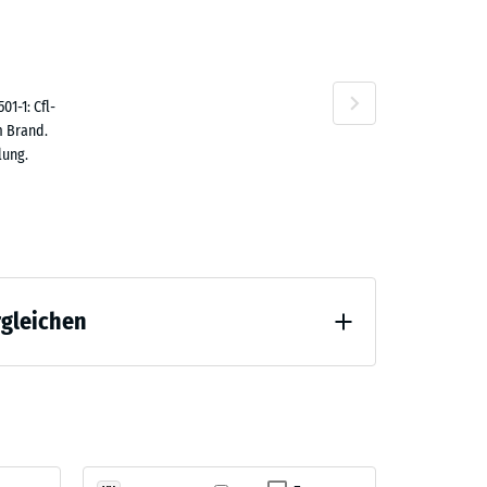
1-1: Cfl-
m Brand.
lung.
rgleichen