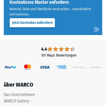
vier
Kostenloses Muster anfordern
beispielsweise
Seiten
der
Material, Farbe und Oberfläche vorab prüfen – unverbindlich
ausgebildet.
und kostenlos.
Skalenwert
Die
2
Jetzt kostenlos anfordern
runde
für
Zahnform
eine
sorgt
scheinbare
für
Dichte
einen
4.4
zwischen
besonders
780
101 Maps Bewertungen
stabilen
und
Plattenverbund
840
und
kg/m³.
verhindert
Die
ein
physikalische
über WARCO
Aufeinanderrutschen
Dichte,
der
Das Unternehmen
auch
Zähne.
als
WARCO Gallery
Diese
Massendichte