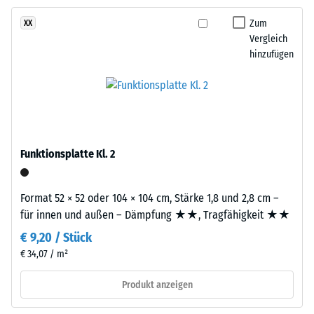
und
Aufbau
Zum
XX
Rutschhemmung
Vergleich
(EN 16165) -
hinzufügen
Skalenwert 4 =
Dieses
mittlerer
Produkt
Akzeptanzwinkel
ist
ca. 16°, Gruppe
zweilagig
R10
aufgebaut.
Wärmedämmung -
Die
Funktionsplatte Kl. 2
Skalenwert 3 =
ca.
Wärmeleitfähigkeit
3
ca. 0,11 W/(m·K)
mm
Format 52 × 52 oder 104 × 104 cm, Stärke 1,8 und 2,8 cm –
starke
Frostbeständig
für innen und außen – Dämpfung ★★, Tragfähigkeit ★★
Nutzschicht
Scheinbare
€ 9,20 / Stück
besteht
€ 34,07 / m²
Dichte
aus
neu
-
Produkt anzeigen
hergestelltem,
Skalenwert
durchgefärbtem