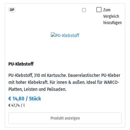
2
und
Zum
OP
schadstofffreiem
=
Vergleich
EPDM-
780
hinzufügen
Granulat
bis
(Ethylen-
Propylen-
840
Dien-
kg/m³
Kautschuk),
gebunden
PU-Klebstoff
mit
PU-Klebstoff, 310 ml Kartusche. Dauerelastischer PU-Kleber
Polyurethan.
/ 5
mit hoher Klebekraft. Für innen & außen. Ideal für WARCO-
Die
Platten, Leisten und Palisaden.
Nutzschicht
ist
€ 14,80 / Stück
offenporig
€ 47,74 / l
angelegt.
Die
Die
Produkt anzeigen
scheinbare
Basisschicht
Dichte