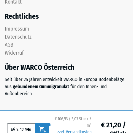
Kontakt
Platte
bezeichnet,
ist
gibt
Rechtliches
als
hingegen
Deckplatte
das
Impressum
in
Verhältnis
Datenschutz
einem
der
AGB
Schichtsystem
Masse
Widerruf
konzipiert:
eines
Eine
Stoffes
Über WARCO Österreich
oder
zu
mehrere
seinem
Seit über 25 Jahren entwickelt WARCO in Europa Bodenbeläge
Lagen
reinen
aus
gebundenem Gummigranulat
für den Innen- und
werden
Materialvolumen
Außenbereich.
übereinander
ohne
verlegt,
Berücksichtigung
die
von
Puzzleverzahnung
€ 106,53 / 5,03 Stück /
Hohlräumen
€ 21,20 /
hält
m²
an.
-
+
die
zzgl. Versandkosten