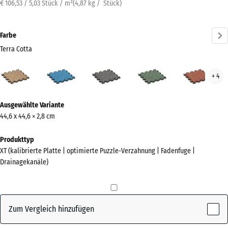
€ 106,53 / 5,03 Stück / m²
(
4,87
kg
/ Stück)
Farbe
Terra Cotta
Terra
Atlantik
Dunkelgrauer
Englischer
Feue
+ 4
Cotta
Granit
Rasen
(active)
Mehr
Ausgewählte Variante
Informationen
44,6 x 44,6 × 2,8 cm
zu
den
Produkttyp
Farben?
XT (kalibrierte Platte | optimierte Puzzle-Verzahnung | Fadenfuge |
Drainagekanäle)
Farbpalette
anzeigen
Terra
Zum Vergleich hinzufügen
(active)
Cotta