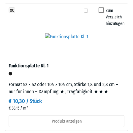
besteht
eines
aus
Zum
XX
Materials
gereinigtem,
Vergleich
beschreibt
schwarzem
hinzufügen
das
ELT-
Verhältnis
Gummigranulat
seiner
mittlerer
Masse
Körnung,
zu
gebunden
seinem
mit
Funktionsplatte Kl. 1
Gesamtvolumen,
Polyurethan.
einschließlich
Die
aller
Format 52 × 52 oder 104 × 104 cm, Stärke 1,8 und 2,8 cm –
Abkürzung
Poren,
nur für innen – Dämpfung ★, Tragfähigkeit ★★★
ELT
Hohlräume
€ 10,30 / Stück
steht
und
für
€ 38,15 / m²
Lufteinschlüsse.
„End
Bei
Produkt anzeigen
of
den
Life
Produkten