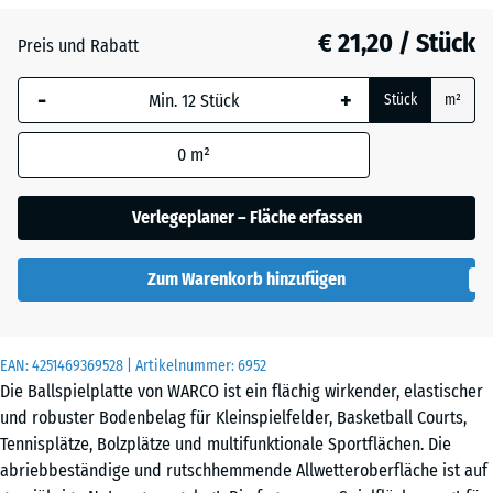
€ 21,20 / Stück
Atlantik
Preis und Rabatt
-
+
Stück
m²
Dunkelgrauer
Granit
0
m²
Verlegeplaner – Fläche erfassen
Englischer
Rasen
Zum Warenkorb hinzufügen
Feuersglut
EAN:
4251469369528
| Artikelnummer:
6952
Die Ballspielplatte von WARCO ist ein flächig wirkender, elastischer
und robuster Bodenbelag für Kleinspielfelder, Basketball Courts,
Tennisplätze, Bolzplätze und multifunktionale Sportflächen. Die
Grauer
abriebbeständige und rutschhemmende Allwetteroberfläche ist auf
Granit