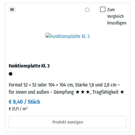
kein
und
– Skalenwert 3 =
Produkt
deutliche Dämpfung
Rotbrauntönen
Zum
XX
für
Vergleich
und
Rutschfestigkeit Klasse
den
hinzufügen
erzeugt
DS (EN 14041) -
Produktvergleich
ein
Skalenwert 5 =
ausgewählt.
natürlich
Gleitreibungskoeffizient
anmutendes
ca. 0,6
Farbbild,
Abriebfestigkeit
das
- Beständigkeit
Funktionsplatte Kl. 3
mediterrane
gegen
Ton-
abrasiven
und
Verschleiß -
Format 52 × 52 oder 104 × 104 cm, Stärke 1,8 und 2,8 cm –
Erdmaterialien
Skalenwert 2 =
für innen und außen – Dämpfung ★★★, Tragfähigkeit ★
assoziiert.
"gut" (BS 7188)
€ 8,40 / Stück
Wasserdurchlässigkeit
€ 31,11 / m²
Material
(EN 12616) -
Skalenwert 4 =
–
Produkt anzeigen
Infiltration ca. 600
Bestandteile
mm/h (600 l/h/m²)