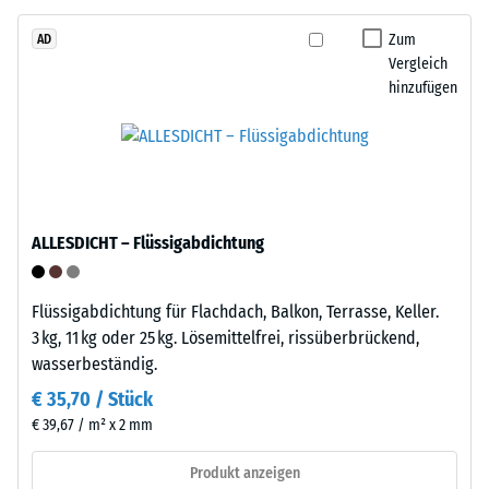
Tyres"
von
–
Zum
AD
WARCO
Vergleich
das
liegt
hinzufügen
Granulat
dieser
stammt
Wert
aus
typischerweise
dem
zwischen
Recycling
600
von
und
ALLESDICHT – Flüssigabdichtung
Altreifen.
1250
Die
kg/m³.
Basisschicht
Flüssigabdichtung für Flachdach, Balkon, Terrasse, Keller.
Um
wird
3 kg, 11 kg oder 25 kg. Lösemittelfrei, rissüberbrückend,
die
mit
wasserbeständig.
scheinbare
Standarddichte
Dichte
€ 35,70 / Stück
gepresst.
eines
€ 39,67 / m² x 2 mm
bestimmten
Produkts
Einbau
Produkt anzeigen