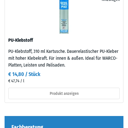
unauffällig
1 = bis 780
Produktvergleich
cm
in
kg/m³
ausgewählt.
moderne
Außenanlagen
Stoß-, Schwingungs-
100
und
und
×
Trittschalldämmung
industriell
PU-Klebstoff
25
– Skalenwert 4 =
geprägte
starke Dämpfung
cm
- € 11,70
Bereiche
PU-Klebstoff, 310 ml Kartusche. Dauerelastischer PU-Kleber
| 1
ein.
Abriebfestigkeit
mit hoher Klebekraft. Für innen & außen. Ideal für WARCO-
< 6
- Beständigkeit
Platten, Leisten und Palisaden.
cm
gegen
Material
€ 14,80 / Stück
abrasiven
–
€ 47,74 / l
Verschleiß -
Bestandteile
Skalenwert 4 =
100
und
Produkt anzeigen
"hervorragend"
×
Aufbau
(BS 7188)
25
cm
- € 8,80
Wasserdurchlässigkeit
Das
| 1
(EN 12616) -
Produkt
< 7
Skalenwert 5 =
Fachberatung