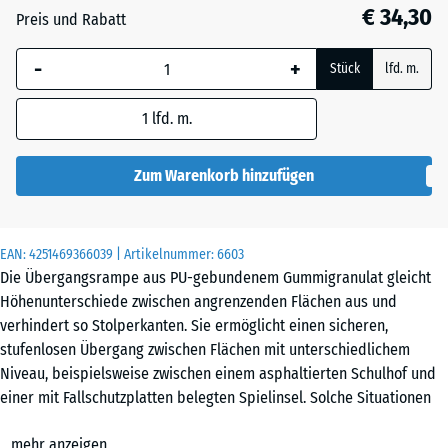
55
€ 34,30
Preis und Rabatt
mm
-
+
Die gewählte, blau
Stück
lfd. m.
umrandete
Abmessung wird
1
lfd. m.
(sofern in den
Produktdaten nicht
Zum Warenkorb hinzufügen
anders angegeben)
für die
Bedarfsberechnung
EAN:
4251469366039
| Artikelnummer:
6603
verwendet.
Die Übergangsrampe aus PU-gebundenem Gummigranulat gleicht
Höhenunterschiede zwischen angrenzenden Flächen aus und
100
verhindert so Stolperkanten. Sie ermöglicht einen sicheren,
×
stufenlosen Übergang zwischen Flächen mit unterschiedlichem
25
Niveau, beispielsweise zwischen einem asphaltierten Schulhof und
cm
einer mit Fallschutzplatten belegten Spielinsel. Solche Situationen
| 1
entstehen, wenn auf einem Teilbereich einer befestigten Fläche ein
<
mehr anzeigen
zusätzlicher Bodenbelag verlegt wird.
10