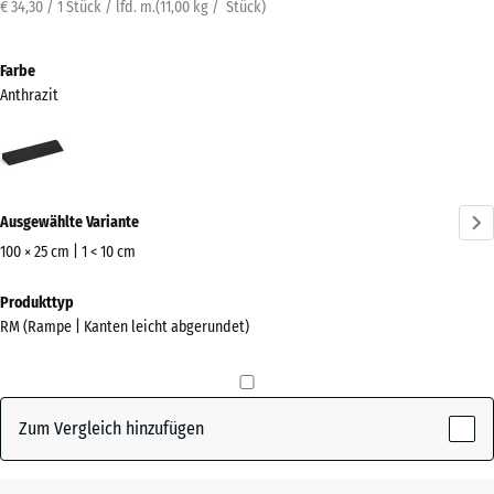
€ 34,30 / 1 Stück / lfd. m.
(
11,00
kg
/ Stück)
Farbe
Anthrazit
Anthrazit
(active)
Ausgewählte Variante
100 × 25 cm | 1 < 10 cm
Abmessungen
Produkttyp
für
RM (Rampe | Kanten leicht abgerundet)
den
Versand
1000
x
Zum Vergleich hinzufügen
250
x