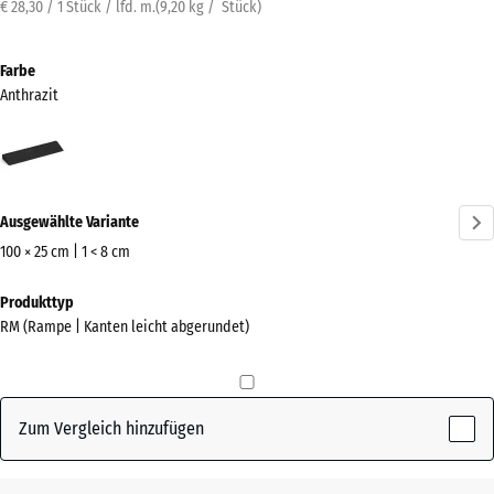
€ 28,30 / 1 Stück / lfd. m.
(
9,20
kg
/ Stück)
Farbe
Anthrazit
Anthrazit
(active)
Ausgewählte Variante
100 × 25 cm | 1 < 8 cm
Abmessungen
Produkttyp
für
RM (Rampe | Kanten leicht abgerundet)
den
Versand
1000
x
Zum Vergleich hinzufügen
250
x