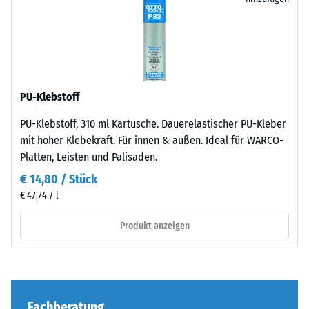
unauffällig
1 = bis 780
Produktvergleich
in
kg/m³
ausgewählt.
moderne
100
Außenanlagen
Stoß-, Schwingungs-
×
und
und
25
Trittschalldämmung
industriell
PU-Klebstoff
cm
– Skalenwert 4 =
- € 5,70
geprägte
starke Dämpfung
| 1
Bereiche
PU-Klebstoff, 310 ml Kartusche. Dauerelastischer PU-Kleber
< 6
ein.
Abriebfestigkeit
mit hoher Klebekraft. Für innen & außen. Ideal für WARCO-
cm
- Beständigkeit
Platten, Leisten und Palisaden.
gegen
Material
€ 14,80 / Stück
abrasiven
–
€ 47,74 / l
100
Verschleiß -
Bestandteile
Skalenwert 4 =
×
und
Produkt anzeigen
"hervorragend"
25
Aufbau
(BS 7188)
cm
- € 2,80
| 1
Wasserdurchlässigkeit
Das
< 7
(EN 12616) -
Produkt
cm
Skalenwert 5 =
Fachberatung