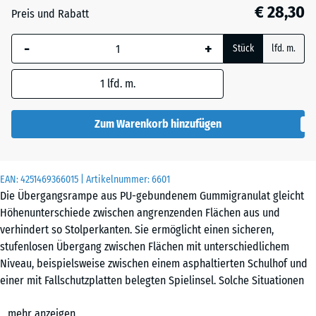
45
€ 28,30
Preis und Rabatt
mm
-
+
Die gewählte, blau
Stück
lfd. m.
umrandete
Abmessung wird
1
lfd. m.
(sofern in den
Produktdaten nicht
Zum Warenkorb hinzufügen
anders angegeben)
für die
Bedarfsberechnung
EAN:
4251469366015
| Artikelnummer:
6601
verwendet.
Die Übergangsrampe aus PU-gebundenem Gummigranulat gleicht
Höhenunterschiede zwischen angrenzenden Flächen aus und
100
verhindert so Stolperkanten. Sie ermöglicht einen sicheren,
×
stufenlosen Übergang zwischen Flächen mit unterschiedlichem
25
Niveau, beispielsweise zwischen einem asphaltierten Schulhof und
cm
einer mit Fallschutzplatten belegten Spielinsel. Solche Situationen
| 1
entstehen, wenn auf einem Teilbereich einer befestigten Fläche ein
< 8
mehr anzeigen
zusätzlicher Bodenbelag verlegt wird.
cm