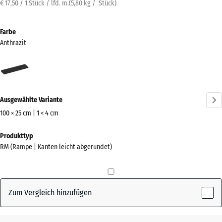
€ 17,50 / 1 Stück / lfd. m.
(
5,80
kg
/ Stück)
Farbe
Anthrazit
Anthrazit
(active)
Ausgewählte Variante
100 × 25 cm | 1 < 4 cm
Abmessungen
Produkttyp
für
RM (Rampe | Kanten leicht abgerundet)
den
Versand
1000
x
Zum Vergleich hinzufügen
250
x