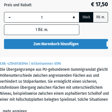
22
€ 17,50
Preis und Rabatt
mm
-
+
Die gewählte, blau
Stück
lfd. m.
umrandete
Abmessung wird
1
lfd. m.
(sofern in den
Produktdaten nicht
Zum Warenkorb hinzufügen
anders angegeben)
für die
Bedarfsberechnung
EAN:
4251469365964
| Artikelnummer:
6596
verwendet.
Die Übergangsrampe aus PU-gebundenem Gummigranulat gleicht
Höhenunterschiede zwischen angrenzenden Flächen aus und
100
verhindert so Stolperkanten. Sie ermöglicht einen sicheren,
×
stufenlosen Übergang zwischen Flächen mit unterschiedlichem
25
Niveau, beispielsweise zwischen einem asphaltierten Schulhof und
cm
einer mit Fallschutzplatten belegten Spielinsel. Solche Situationen
| 1
entstehen, wenn auf einem Teilbereich einer befestigten Fläche ein
< 4
mehr anzeigen
zusätzlicher Bodenbelag verlegt wird.
cm