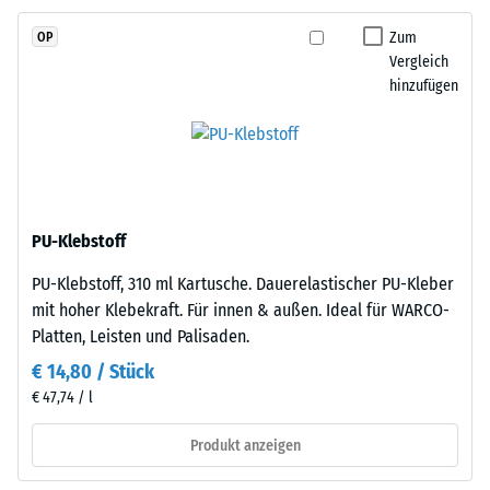
Skalenwert 2 =
Kautschuk),
Wärmeleitfähigkeit
Zum
OP
gebunden
ca. 0,12 W/(m·K)
Vergleich
mit
hinzufügen
Frostbeständig
Polyurethan.
Die
Druckfestigkeit
Nutzschicht
-
ist
Skalenwert
offenporig
angelegt.
1
PU-Klebstoff
Die
=
PU-Klebstoff, 310 ml Kartusche. Dauerelastischer PU-Kleber
Basisschicht
ca.
mit hoher Klebekraft. Für innen & außen. Ideal für WARCO-
besteht
Platten, Leisten und Palisaden.
aus
1
gereinigtem,
€ 14,80 / Stück
mm
schwarzem
€ 47,74 / l
verbleibende
ELT-
Gummigranulat
Produkt anzeigen
Eindellung
grober
nach