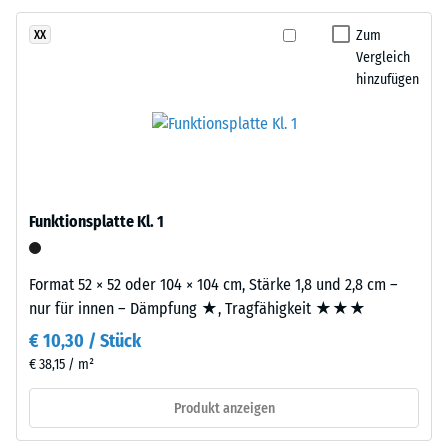
Körnung,
24
gebunden
Zum
XX
mit
Stunden
Vergleich
Polyurethan.
hinzufügen
Entlastung
Die
(BS
Abkürzung
ELT
7188)
steht
für
„End
Funktionsplatte Kl. 1
of
/ 5
Life
Format 52 × 52 oder 104 × 104 cm, Stärke 1,8 und 2,8 cm –
Tyres“
nur für innen – Dämpfung ★, Tragfähigkeit ★★★
–
€ 10,30 / Stück
das
Granulat
€ 38,15 / m²
Die
stammt
Druckfestigkeit
Produkt anzeigen
aus
eines
dem
Werkstoffes