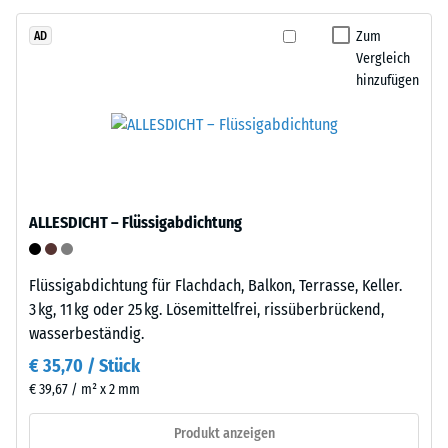
Recycling
beschreibt
von
Zum
AD
seinen
Vergleich
Altreifen.
Widerstand
hinzufügen
Die
gegen
Basisschicht
punktuelle
wird
Belastungen.
mit
Sie
geringer
gibt
Dichte
an,
ALLESDICHT – Flüssigabdichtung
gepresst.
in
welchem
Maße
Flüssigabdichtung für Flachdach, Balkon, Terrasse, Keller.
Einbau
der
3 kg, 11 kg oder 25 kg. Lösemittelfrei, rissüberbrückend,
–
Werkstoff
wasserbeständig.
Verarbeitung
unter
–
€ 35,70 / Stück
der
Montage
€ 39,67 / m² x 2 mm
Einwirkung
einer
Produkt anzeigen