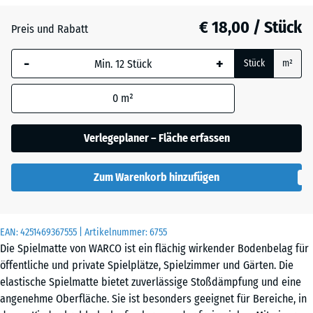
Atlantik
€ 18,00 / Stück
Preis und Rabatt
-
+
Dunkelgrauer
Stück
m²
Granit
0
m²
Englischer
Verlegeplaner – Fläche erfassen
Rasen
Zum Warenkorb hinzufügen
Grauer
Granit
EAN:
4251469367555
| Artikelnummer:
6755
Die Spielmatte von WARCO ist ein flächig wirkender Bodenbelag für
öffentliche und private Spielplätze, Spielzimmer und Gärten. Die
Lavendel
elastische Spielmatte bietet zuverlässige Stoßdämpfung und eine
angenehme Oberfläche. Sie ist besonders geeignet für Bereiche, in