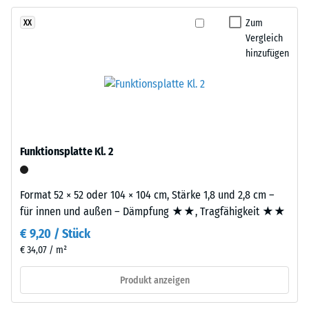
aufgebaut.
gegen
Zum
XX
Die
abrasiven
Vergleich
ca.
Verschleiß -
hinzufügen
3
Skalenwert 2 =
mm
"gut" (BS 7188)
starke
Wasserdurchlässigkeit
Nutzschicht
(EN 12616) -
besteht
Skalenwert 5 =
aus
Infiltration ca. 1000
Funktionsplatte Kl. 2
neu
mm/h (1000 l/h/m²)
hergestelltem,
Rutschhemmung
durchgefärbtem
Format 52 × 52 oder 104 × 104 cm, Stärke 1,8 und 2,8 cm –
(EN 16165) -
und
für innen und außen – Dämpfung ★★, Tragfähigkeit ★★
Skalenwert 4 =
schadstofffreiem
mittlerer
€ 9,20 / Stück
EPDM-
Akzeptanzwinkel
€ 34,07 / m²
Granulat
ca. 16°, Gruppe
(Ethylen-
R10
Produkt anzeigen
Propylen-
Wärmedämmung -
Dien-