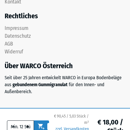
Kontakt
Schichtsystem
Zur
konzipiert:
Bestimmung
Rechtliches
Eine
der
oder
Druckfestigkeit
Impressum
mehrere
wird
Datenschutz
Lagen
das
AGB
werden
Prüfverfahren
Widerruf
übereinander
nach
verlegt,
BS
Über WARCO Österreich
die
7188:1998
Puzzleverzahnung
angewendet.
Seit über 25 Jahren entwickelt WARCO in Europa Bodenbeläge
hält
Dabei
aus
gebundenem Gummigranulat
für den Innen- und
die
wird
Außenbereich.
obere
ein
Schicht
Prüfkörper
lagestabil.
mit
Da
einer
€ 90,45 / 5,03 Stück /
€ 18,00 /
die
m²
Fläche
-
+
Kanten
zzgl. Versandkosten