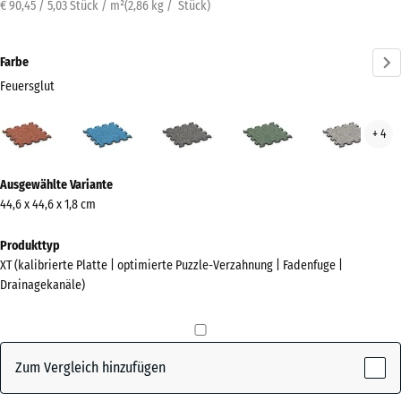
€ 90,45 / 5,03 Stück / m²
(
2,86
kg
/ Stück)
Farbe
Feuersglut
Feuersglut
Atlantik
Dunkelgrauer
Englischer
Grau
+ 4
(active)
Granit
Rasen
Gran
Mehr
Ausgewählte Variante
Informationen
44,6 x 44,6 x 1,8 cm
zu
den
Produkttyp
Farben?
XT (kalibrierte Platte | optimierte Puzzle-Verzahnung | Fadenfuge |
Drainagekanäle)
Farbpalette
anzeigen
(active)
Feuersglut
Zum Vergleich hinzufügen