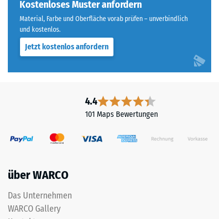
sorgt
Kostenloses Muster anfordern
Widerstandsfähigkeit
für
gegenüber
Material, Farbe und Oberfläche vorab prüfen – unverbindlich
einen
Punktbelastungen
und kostenlos.
besonders
hinweist.
Jetzt kostenlos anfordern
stabilen
Punktbelastungen
Plattenverbund
entstehen
und
z.
verhindert
B.
ein
durch
4.4
Aufeinanderrutschen
Schuhe
101 Maps Bewertungen
der
mit
Zähne.
hohen
Diese
Absätzen,
Platte
Möbelbeine,
ist
Pflanzkübel
über WARCO
als
auf
Deckplatte
Rollen
Das Unternehmen
in
oder
WARCO Gallery
einem
Gerätefüße.