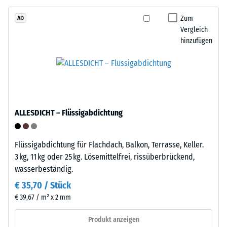
Life
beschreibt
Tyres“
Zum
AD
seinen
Vergleich
–
Widerstand
hinzufügen
das
gegen
Granulat
punktuelle
stammt
Belastungen.
aus
Sie
dem
gibt
Recycling
an,
ALLESDICHT – Flüssigabdichtung
von
in
Altreifen.
welchem
Die
Maße
Flüssigabdichtung für Flachdach, Balkon, Terrasse, Keller.
Basisschicht
der
3 kg, 11 kg oder 25 kg. Lösemittelfrei, rissüberbrückend,
wird
Werkstoff
wasserbeständig.
mit
unter
€ 35,70 / Stück
geringer
der
€ 39,67 / m² x 2 mm
Dichte
Einwirkung
gepresst.
einer
Produkt anzeigen