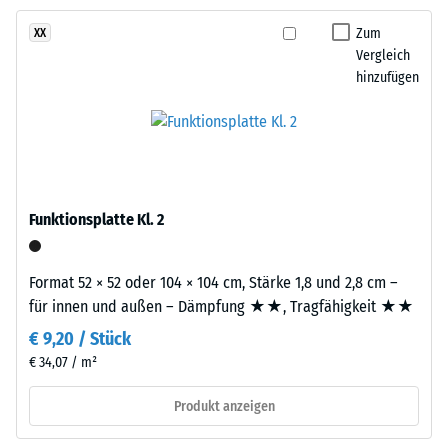
Bestandteile
gegen
und
Zum
XX
abrasiven
Aufbau
Vergleich
Verschleiß -
hinzufügen
Skalenwert 2 =
Dieses
"gut" (BS 7188)
Produkt
Wasserdurchlässigkeit
ist
(EN 12616) -
zweilagig
Skalenwert 5 =
aufgebaut.
Infiltration ca. 1000
Funktionsplatte Kl. 2
Die
mm/h (1000 l/h/m²)
ca.
Rutschhemmung
3
Format 52 × 52 oder 104 × 104 cm, Stärke 1,8 und 2,8 cm –
(EN 16165) -
mm
für innen und außen – Dämpfung ★★, Tragfähigkeit ★★
Skalenwert 4 =
starke
mittlerer
€ 9,20 / Stück
Nutzschicht
Akzeptanzwinkel
€ 34,07 / m²
besteht
ca. 16°, Gruppe
aus
R10
Produkt anzeigen
neu
Wärmedämmung -
hergestelltem,