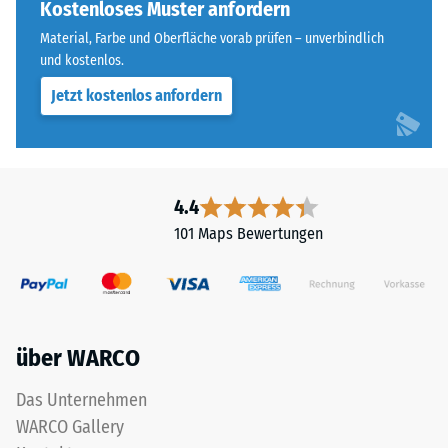
an
Kostenloses Muster anfordern
Widerstandsfähigkeit
allen
gegenüber
Material, Farbe und Oberfläche vorab prüfen – unverbindlich
vier
Punktbelastungen
und kostenlos.
Seiten
hinweist.
Jetzt kostenlos anfordern
ausgebildet.
Punktbelastungen
Die
entstehen
runde
z.
Zahnform
B.
sorgt
durch
4.4
für
Schuhe
101 Maps Bewertungen
einen
mit
besonders
hohen
stabilen
Absätzen,
Plattenverbund
Möbelbeine,
und
Pflanzkübel
über WARCO
verhindert
auf
ein
Rollen
Das Unternehmen
Aufeinanderrutschen
oder
WARCO Gallery
der
Gerätefüße.