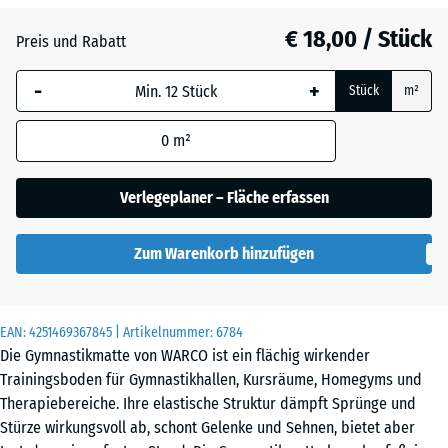
Atlantik
€ 18,00 / Stück
Preis und Rabatt
-
+
Stück
m²
Dunkelgrauer
Granit
0
m²
Verlegeplaner – Fläche erfassen
Englischer
Rasen
Zum Warenkorb hinzufügen
Feuersglut
EAN:
4251469367845
| Artikelnummer:
6784
Die Gymnastikmatte von WARCO ist ein flächig wirkender
Trainingsboden für Gymnastikhallen, Kursräume, Homegyms und
Therapiebereiche. Ihre elastische Struktur dämpft Sprünge und
Grauer
Stürze wirkungsvoll ab, schont Gelenke und Sehnen, bietet aber
Granit