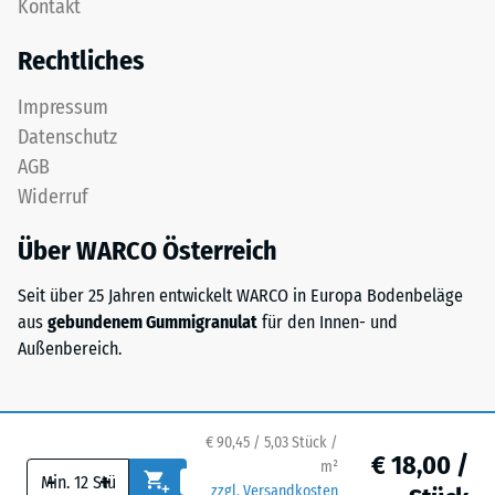
Kontakt
Zähne.
Zur
Diese
Bestimmung
Rechtliches
Platte
der
ist
Druckfestigkeit
Impressum
als
wird
Datenschutz
Deckplatte
das
AGB
in
Prüfverfahren
Widerruf
einem
nach
Schichtsystem
BS
Über WARCO Österreich
konzipiert:
7188:1998
Eine
angewendet.
Seit über 25 Jahren entwickelt WARCO in Europa Bodenbeläge
oder
Dabei
aus
gebundenem Gummigranulat
für den Innen- und
mehrere
wird
Außenbereich.
Lagen
ein
werden
Prüfkörper
übereinander
mit
verlegt,
einer
€ 90,45 / 5,03 Stück /
€ 18,00 /
die
m²
Fläche
-
+
Puzzleverzahnung
zzgl. Versandkosten