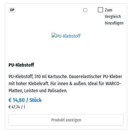
Skalenwert 2 =
durchgefärbtem
Wärmeleitfähigkeit
Zum
OP
und
ca. 0,12 W/(m·K)
Vergleich
schadstofffreiem
hinzufügen
Frostbeständig
EPDM-
Granulat
Druckfestigkeit
(Ethylen-
-
Propylen-
Skalenwert
Dien-
Kautschuk),
1
PU-Klebstoff
gebunden
=
PU-Klebstoff, 310 ml Kartusche. Dauerelastischer PU-Kleber
mit
ca.
mit hoher Klebekraft. Für innen & außen. Ideal für WARCO-
Polyurethan.
Platten, Leisten und Palisaden.
Die
1
Nutzschicht
€ 14,80 / Stück
mm
ist
€ 47,74 / l
verbleibende
offenporig
angelegt.
Produkt anzeigen
Eindellung
Die
nach