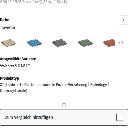
€ 90,45 / 5,03 Stück / m²
(
2,86
kg
/ Stück)
Farbe
Travertin
Travertin
Atlantik
Dunkelgrauer
Englischer
Feue
+ 4
(active)
Granit
Rasen
Mehr
Ausgewählte Variante
Informationen
44,6 x 44,6 x 1,8 cm
zu
den
Produkttyp
Farben?
XT (kalibrierte Platte | optimierte Puzzle-Verzahnung | Fadenfuge |
Drainagekanäle)
Farbpalette
anzeigen
(active)
Travertin
Zum Vergleich hinzufügen