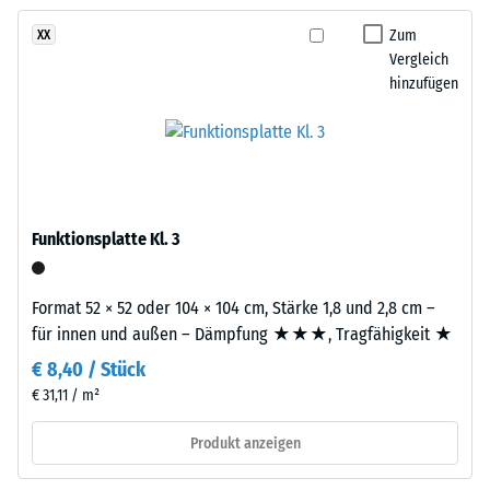
kein
warmen,
Produkt
Scheinbare
hellen
Zum
XX
für
Dichte -
Vergleich
Farbbild,
den
Skalenwert
hinzufügen
das
1 = bis 780
Produktvergleich
an
kg/m³
ausgewählt.
hellen
Kalkstein
Stoß-, Schwingungs-
erinnert
und
Trittschalldämmung
und
Funktionsplatte Kl. 3
– Skalenwert 2 =
Außenanlagen
angenehme
eine
Dämpfung
natürlich-
Format 52 × 52 oder 104 × 104 cm, Stärke 1,8 und 2,8 cm –
mineralische
Rutschfestigkeit Klasse
für innen und außen – Dämpfung ★★★, Tragfähigkeit ★
Note
DS (EN 14041) -
€ 8,40 / Stück
gibt.
Skalenwert 4 =
€ 31,11 / m²
Gleitreibungskoeffizient
ca. 0,53
Material
Produkt anzeigen
Abriebfestigkeit
–
- Beständigkeit