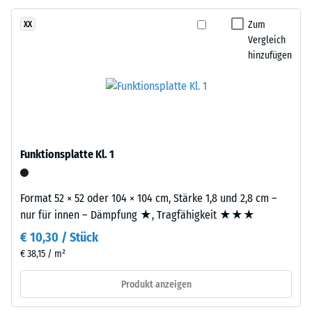
Basisschicht
24
besteht
Zum
XX
aus
Stunden
Vergleich
gereinigtem,
hinzufügen
Entlastung
schwarzem
(BS
ELT-
Gummigranulat
7188)
grober
Körnung,
gebunden
Funktionsplatte Kl. 1
mit
/ 5
Polyurethan.
Format 52 × 52 oder 104 × 104 cm, Stärke 1,8 und 2,8 cm –
Die
nur für innen – Dämpfung ★, Tragfähigkeit ★★★
Abkürzung
€ 10,30 / Stück
ELT
steht
€ 38,15 / m²
Die
für
Druckfestigkeit
Produkt anzeigen
„End
eines
of
Werkstoffes