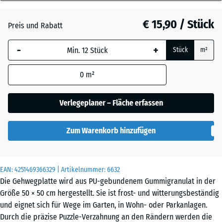
40
Anthrazit
- € 0,50
mm
€ 15,90 / Stück
Preis und Rabatt
Die gewählte, blau
Grasgrün
+ € 0,50
-
+
Stück
m²
umrandete
Abmessung wird
0
m²
(sofern in den
Ziegelrot
Produktdaten nicht
anders angegeben)
Verlegeplaner – Fläche erfassen
für die
Bedarfsberechnung
Zum Warenkorb hinzufügen
verwendet.
50
x
EAN:
4251469366329
| Artikelnummer:
6632
50
Die Gehwegplatte wird aus PU-gebundenem Gummigranulat in der
x 4
Größe 50 × 50 cm hergestellt. Sie ist frost- und witterungsbeständig
cm
und eignet sich für Wege im Garten, in Wohn- oder Parkanlagen.
|
Durch die präzise Puzzle-Verzahnung an den Rändern werden die