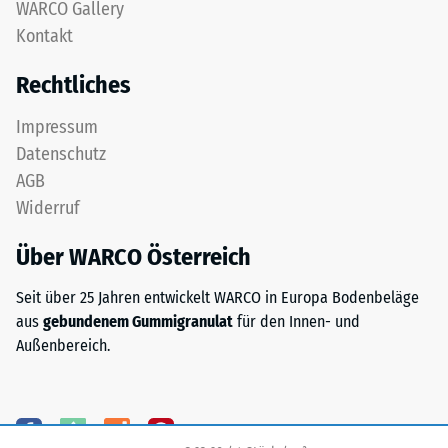
nach
WARCO Gallery
zweischichtig
Kontakt
24
aufgebaut
und
Stunden
Rechtliches
besteht
Entlastung
aus
Impressum
(BS
gereinigtem,
Datenschutz
schwarzem
7188)
AGB
ELT-
Widerruf
Granulat
sowie
Über WARCO Österreich
einem
/ 5
Polyurethan-
Seit über 25 Jahren entwickelt WARCO in Europa Bodenbeläge
Bindemittel.
aus
gebundenem Gummigranulat
für den Innen- und
ELT
Außenbereich.
steht
für
Die
„End
Druckfestigkeit
of
eines