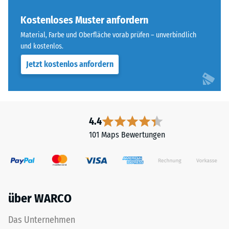
ist
Skalenwert 4 =
bei
Kostenloses Muster anfordern
Wärmeleitfähigkeit
diesem
ca. 0,09 W/(m·K)
Material, Farbe und Oberfläche vorab prüfen – unverbindlich
dunklen
und kostenlos.
Frostbeständig
Farbton
Jetzt kostenlos anfordern
jedoch
Druckfestigkeit
gering.
-
Skalenwert
Material
2
4.4
–
=
Bestandteile
101 Maps Bewertungen
und
ca.
Aufbau
0,75
mm
über WARCO
verbleibende
Das
Produkt
Eindellung
Das Unternehmen
ist