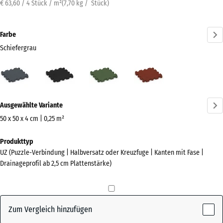
€ 63,60 / 4 Stück / m²
(
7,70
kg
/ Stück)
Farbe
Schiefergrau
Schiefergrau
Anthrazit
Grasgrün
Ziegelrot
(active)
Mehr
Ausgewählte Variante
Informationen
zu
50 x 50 x 4 cm | 0,25 m²
den
Abmessungen
Produkttyp
Farben?
für
UZ (Puzzle-Verbindung | Halbversatz oder Kreuzfuge | Kanten mit Fase |
den
Farbpalette
Drainageprofil ab 2,5 cm Plattenstärke)
Versand
anzeigen
540
(active)
Schiefergrau
x
540
Zum Vergleich hinzufügen
x