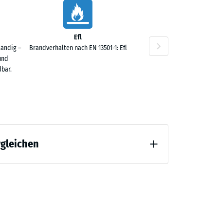
3,60
Efl
tändig –
Brandverhalten nach EN 13501-1: Efl
und
bar.
rgleichen
 Entlastung (BS 7188)