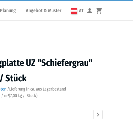
 Planung
Angebot & Muster
AT
platte UZ "Schiefergrau"
 / Stück
sten
/
Lieferung in ca.
aus Lagerbestand
k / m²
(
7,00
kg
/ Stück)
fergrau
Anthrazit
Grasgrün
Ziegelrot