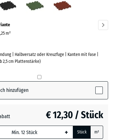
ve)
riante
0,25 m²
ndung | Halbversatz oder Kreuzfuge | Kanten mit Fase |
e
b 2,5 cm Plattenstärke)
(active)
rgrau
ch hinzufügen
t
- € 0,50
€ 12,30 / Stück
abatt
e, blau
n
+ € 0,60
+
Stück
m²
 wird