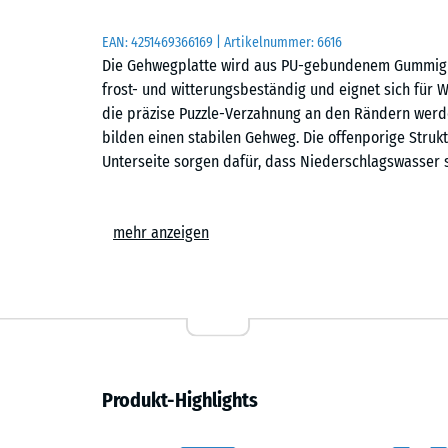
EAN:
4251469366169
| Artikelnummer:
6616
Die Gehwegplatte wird aus PU-gebundenem Gummigranu
frost- und witterungsbeständig und eignet sich für 
die präzise Puzzle-Verzahnung an den Rändern werd
bilden einen stabilen Gehweg. Die offenporige Struk
Unterseite sorgen dafür, dass Niederschlagswasser s
Stabiler Plattenverbund
mehr anzeigen
Die stabile Puzzle-Verzahnung verbindet die Platten 
Verschrauben ist nicht erforderlich. Die Verlegung 
erfolgen. Genauso einfach, wie die Platten verlegt
werden. Bei Bedarf lassen sich einzelne Platten aus
Einfache Verlegung
Produkt-Highlights
Die Gehwegplatten können auf jedem dauerhaft trag
auf Beton, Verbundpflaster oder Asphalt. Ebenso is