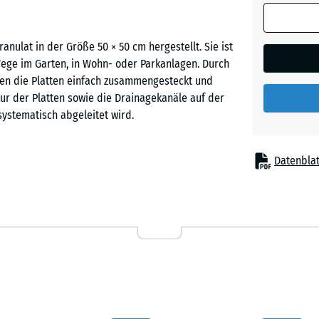
(sofern in 
Ziegelro
Produktdat
lat in der Größe 50 × 50 cm hergestellt. Sie ist
anders an
Wege im Garten, in Wohn- oder Parkanlagen. Durch
für die
en die Platten einfach zusammengesteckt und
Bedarfsbe
tur der Platten sowie die Drainagekanäle auf der
verwendet.
ystematisch abgeleitet wird.
50
x
Datenblat
50
sicher miteinander. Ein Verkleben oder
x 3
kann im Schachbrettmuster oder im Halbversatz
cm
 werden, können sie auch wieder aufgenommen
|
tauschen, ohne die gesamte Fläche zu lösen.
0,25
m²
fähigen Untergrund verlegt werden, beispielsweise
50
t eine Verlegung auf einer ungebundenen
x