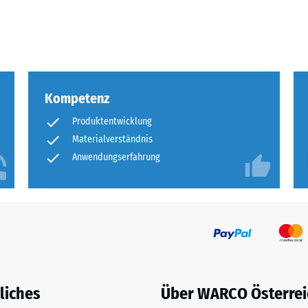
eibende
llung
Kompetenz
en
Produktentwicklung
stung
Materialverständnis
Anwendungserfahrung
liches
Über WARCO Österrei