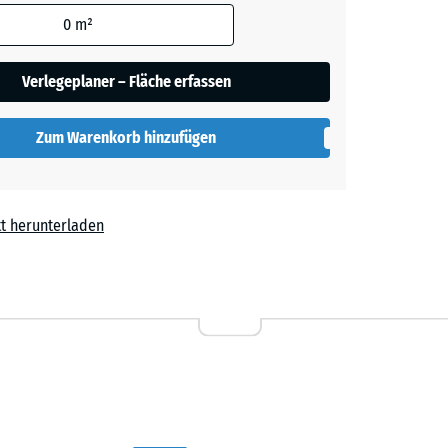
den
0
m²
t
en nicht
gegeben)
Verlegeplaner – Fläche erfassen
rechnung
Zum Warenkorb hinzufügen
t herunterladen