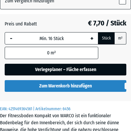
Zum Vergleich hinzufügen
x
8
mm
Anthrazit
- € 1,20
€ 7,70 / Stück
Preis und Rabatt
Die gewählte, blau
-
+
Stück
m²
umrandete
Leicht Blau
Abmessung wird
Gesprenkelt
0
m²
(sofern in den
Produktdaten nicht
anders angegeben)
Verlegeplaner – Fläche erfassen
Leicht Gelb
für die
Gesprenkelt
Bedarfsberechnung
Zum Warenkorb hinzufügen
verwendet.
Leicht Grau
50
Gesprenkelt
×
EAN:
4251469364561
| Artikelnummer:
6456
50
Der Fitnessboden Kompakt von WARCO ist ein funktionaler
×
Bodenbelag für den Innenbereich, der sich durch seine dünne
0,8
Leicht Grün
Bauweise, die hohe Verdichtung und die nahezu geschlossene