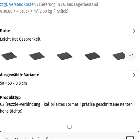
zzgl. Versandkosten
/
Lieferung in ca.
aus Lagerbestand
€ 30,80 / 4 Stück / m²
(
2,00
kg
/ Stück)
Farbe
Leicht Rot Gesprenkelt
Leicht
Anthrazit
Leicht
Leicht
Leic
+ 1
Rot
Blau
Gelb
Gra
Gesprenkelt
Gesprenkelt
Gesprenkelt
Gesp
Mehr
(active)
Ausgewählte Variante
Informationen
zu
50 × 50 × 0,8 cm
den
Abmessungen
Produkttyp
Farben?
für
GZ (Puzzle-Verbindung | kalibriertes Format | präzise geschnittene Kanten |
den
Farbpalette
hohe Dichte)
Versand
anzeigen
515
Leicht Rot
x
(active)
Gesprenkelt
515