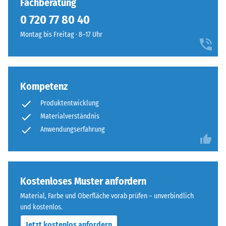
Fachberatung
ELT
Wärmedämmung -
0 720 77 80 40
steht
Skalenwert 1 =
für
Montag bis Freitag · 8–17 Uhr
Wärmeleitfähigkeit
„End
ca. 0,14 W/(m·K)
of
Druckfestigkeit
Life
-
Tyres“
Kompetenz
und
Skalenwert
Produktentwicklung
bezeichnet
5
Gummigranulat,
Materialverständnis
=
das
Anwendungserfahrung
aus
ca.
dem
0
Recycling
mm
von
Kostenloses Muster anfordern
Altreifen
verbleibende
Material, Farbe und Oberfläche vorab prüfen – unverbindlich
gewonnen
und kostenlos.
Eindellung
wird.
Jetzt kostenlos anfordern
Die