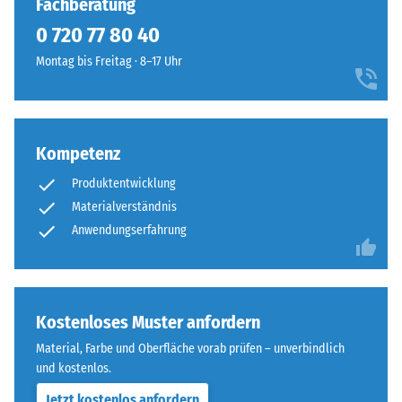
Fachberatung
Farbgebung
Wärmedämmung -
0 720 77 80 40
ist
Skalenwert 1 =
besonders
Montag bis Freitag · 8–17 Uhr
Wärmeleitfähigkeit
beständig,
ca. 0,14 W/(m·K)
da
Druckfestigkeit
beide
-
Granulatarten
Kompetenz
vollständig
Skalenwert
Produktentwicklung
durchgefärbt
5
Materialverständnis
sind.
=
Anwendungserfahrung
ca.
Material
–
0
Bestandteile
mm
Kostenloses Muster anfordern
und
verbleibende
Aufbau
Material, Farbe und Oberfläche vorab prüfen – unverbindlich
und kostenlos.
Eindellung
Jetzt kostenlos anfordern