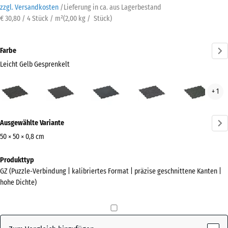
zzgl. Versandkosten
/
Lieferung in ca.
aus Lagerbestand
€ 30,80 / 4 Stück / m²
(
2,00
kg
/ Stück)
Farbe
Leicht Gelb Gesprenkelt
Leicht
Anthrazit
Leicht
Leicht
Leic
+ 1
Gelb
Blau
Grau
Grü
Gesprenkelt
Gesprenkelt
Gesprenkelt
Gesp
Mehr
(active)
Ausgewählte Variante
Informationen
zu
50 × 50 × 0,8 cm
den
Abmessungen
Produkttyp
Farben?
für
GZ (Puzzle-Verbindung | kalibriertes Format | präzise geschnittene Kanten |
den
Farbpalette
hohe Dichte)
Versand
anzeigen
515
Leicht Gelb
x
(active)
Gesprenkelt
515