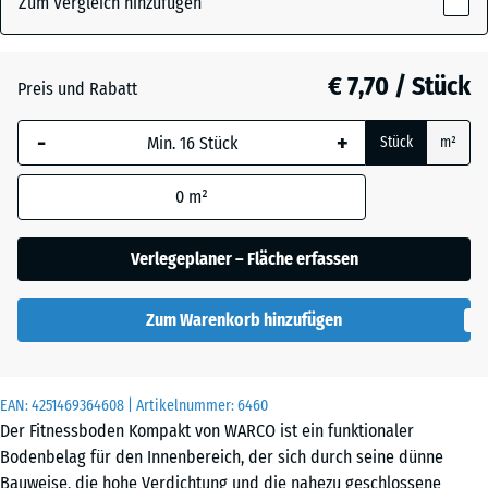
Zum Vergleich hinzufügen
x
8
mm
Anthrazit
- € 1,20
€ 7,70 / Stück
Preis und Rabatt
Die gewählte, blau
-
+
Stück
m²
umrandete
Leicht Blau
Abmessung wird
Gesprenkelt
0
m²
(sofern in den
Produktdaten nicht
anders angegeben)
Verlegeplaner – Fläche erfassen
für die
Bedarfsberechnung
Leicht Grau
Zum Warenkorb hinzufügen
verwendet.
Gesprenkelt
50
×
EAN:
4251469364608
| Artikelnummer:
6460
50
Der Fitnessboden Kompakt von WARCO ist ein funktionaler
Leicht Grün
×
Bodenbelag für den Innenbereich, der sich durch seine dünne
Gesprenkelt
0,8
Bauweise, die hohe Verdichtung und die nahezu geschlossene