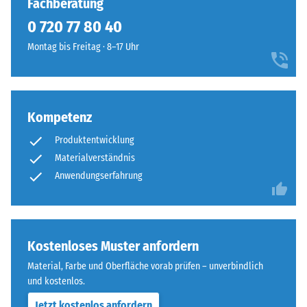
Fachberatung
ELT
Wärmedämmung -
0 720 77 80 40
steht
Skalenwert 1 =
für
Montag bis Freitag · 8–17 Uhr
Wärmeleitfähigkeit
„End
ca. 0,14 W/(m·K)
of
Druckfestigkeit
Life
-
Tyres“
Kompetenz
und
Skalenwert
Produktentwicklung
bezeichnet
5
Gummigranulat,
Materialverständnis
=
das
Anwendungserfahrung
aus
ca.
dem
0
Recycling
mm
von
Kostenloses Muster anfordern
Altreifen
verbleibende
Material, Farbe und Oberfläche vorab prüfen – unverbindlich
gewonnen
und kostenlos.
Eindellung
wird.
Jetzt kostenlos anfordern
Die