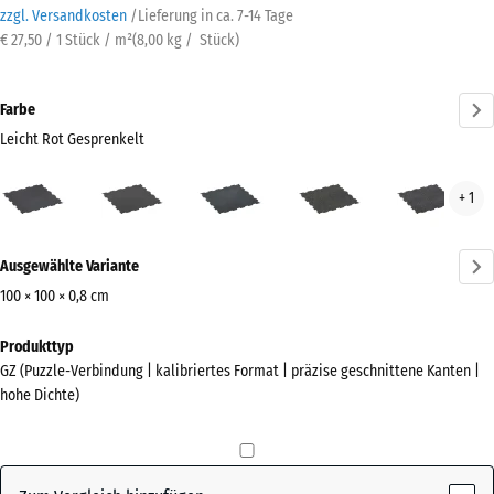
zzgl. Versandkosten
/
Lieferung in ca.
7-14 Tage
€ 27,50 / 1 Stück / m²
(
8,00
kg
/ Stück)
Farbe
Leicht Rot Gesprenkelt
Leicht
Anthrazit
Leicht
Leicht
Leic
+ 1
Rot
Blau
Gelb
Gra
Gesprenkelt
Gesprenkelt
Gesprenkelt
Gesp
Mehr
(active)
Ausgewählte Variante
Informationen
zu
100 × 100 × 0,8 cm
den
Abmessungen
Produkttyp
Farben?
für
GZ (Puzzle-Verbindung | kalibriertes Format | präzise geschnittene Kanten |
den
Farbpalette
hohe Dichte)
Versand
anzeigen
1030
Leicht Rot
x
(active)
Gesprenkelt
1030