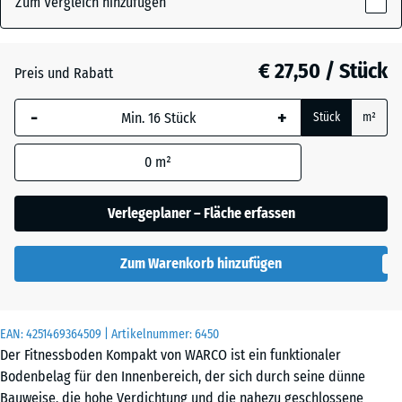
Zum Vergleich hinzufügen
x
8
mm
Anthrazit
- € 4,60
€ 27,50 / Stück
Preis und Rabatt
Die gewählte, blau
-
+
Stück
m²
umrandete
Leicht Blau
Abmessung wird
Gesprenkelt
0
m²
(sofern in den
Produktdaten nicht
anders angegeben)
Verlegeplaner – Fläche erfassen
Leicht Gelb
für die
Gesprenkelt
Bedarfsberechnung
Zum Warenkorb hinzufügen
verwendet.
Leicht Grau
100
Gesprenkelt
×
EAN:
4251469364509
| Artikelnummer:
6450
100
Der Fitnessboden Kompakt von WARCO ist ein funktionaler
×
Bodenbelag für den Innenbereich, der sich durch seine dünne
0,8
Leicht Grün
Bauweise, die hohe Verdichtung und die nahezu geschlossene