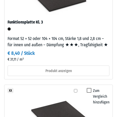
Beim Trittschall setzt der Belag genau an dieser Anregung an,
mm/h (600 l/h/m²)
ist
indem er die Dauer des Stoßes verlängert. Das senkt die
Rutschhemmung
zweilagig
Kraftspitze und schwächt vor allem hohe Frequenzanteile ab.
(EN 16165) -
aufgebaut.
Die Platte bildet dabei selbst die federnde Schicht zwischen
Funktionsplatte Kl. 3
Skalenwert 4 =
Die
Belastung und Untergrund. Wie stark die Schwingungen
mittlerer
ca.
weitergegeben werden, hängt von der Frequenz und vom
Akzeptanzwinkel
3
Format 52 × 52 oder 104 × 104 cm, Stärke 1,8 und 2,8 cm –
gesamten Aufbau ab.
ca. 16°, Gruppe
mm
für innen und außen – Dämpfung ★★★, Tragfähigkeit ★
Über den Aufbau lässt sich die Dämpfung steigern. Bei höheren
R10
starke
Anforderungen können eine oder mehrere Funktionsplatten
€ 8,40 / Stück
Wärmedämmung -
Nutzschicht
unter der Deckplatte die Stöße beim Absetzen von Gewichten
€ 31,11 / m²
Skalenwert 3 =
besteht
aufnehmen und die Übertragung in den Untergrund weiter
Wärmeleitfähigkeit
aus
verringern. Ein solcher mehrlagiger Aufbau kommt vor allem in
Produkt anzeigen
ca. 0,11 W/(m·K)
neu
Fitnessräumen über bewohnten Geschossen infrage, ebenso
hergestelltem,
Frostbeständig
auf Balkonen, Laubengängen und Dachterrassen, sofern
durchgefärbtem
Schwingungen über angebundene Bauteile in genutzte Räume
Scheinbare
Zum
XX
und
gelangen. Alle Lagen werden lose übereinander verlegt. Ein
Vergleich
Dichte
schadstofffreiem
Nachweis nach DIN 4109 gilt für den vollständigen
hinzufügen
EPDM-
-
Bauteilaufbau samt Übertragungswegen, nicht für eine einzelne
Granulat
Platte.
Skalenwert