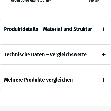
gegen UV-Strahlung (Sonne).
Zeit ab.
Schaumstoffmatten.
x
Rutschhemmend und gelenkschonend
97,1
+ € 59,90
Die strukturierte Oberfläche bietet rutschhemmenden Halt in jeder
x
Produktdetails
Trainingsposition: stehend, kniend, liegend und unter Geräten. Auf
2,8
Produktdetails – Material und Struktur
glattem Fliesen- oder Steinboden verrutschen Geräte und Hanteln
–
cm
schon bei leichter Belastung. Der Belag verhindert das zuverlässig
Material
und sorgt für Sicherheit und Kontrolle beim Training. Die
Farbe
und
Trittelastizität entlastet Knie, Hüften und Sprunggelenke bei
Vergleichswerte
Atlantik
Struktur
dynamischen Bewegungen.
Technische Daten – Vergleichswerte
Einzeln oder im Sandwichaufbau
Atlantik
Das Fitness Active Floor System kann als Einzellage oder im
entsteht
Scheinbare
Sandwichaufbau mit einer oder mehreren Funktionsplatten XX
aus
Dichte -
verlegt werden. Je nach Stärke, Format und Dichte der
Mehrere Produkte vergleichen
Skalenwert
verschiedenen
Funktionsplatten lassen sich Dämpfung, Dämmung und Stabilität auf
2 = 780 bis
Blau-
die Anforderungen vor Ort abstimmen. Der Sandwichaufbau
840 kg/m³
und
verhindert Spannungen, wie sie bei einschichtigen
Es
Türkistönen,
Stoß-, Schwingungs-
Gummigranulatplatten auftreten können, und verlängert die
wurde
die
und
Nutzungsdauer der Fitnessfläche. Das Sandwichsystem senkt zudem
noch
ein
Trittschalldämmung