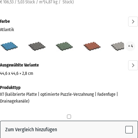
€ 106,53 / 5,03 Stück / m²
(
4,87
kg
/ Stück)
Farbe
Atlantik
Atlantik
Dunkelgrauer
Englischer
Feuersglut
Grau
+ 4
(active)
Granit
Rasen
Gran
Mehr
Ausgewählte Variante
Informationen
zu
44,6 x 44,6 × 2,8 cm
den
Abmessungen
Produkttyp
Farben?
für
XT (kalibrierte Platte | optimierte Puzzle-Verzahnung | Fadenfuge |
den
Farbpalette
Drainagekanäle)
Versand
anzeigen
485
(active)
Atlantik
x
485
Zum Vergleich hinzufügen
x