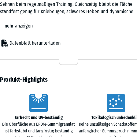
Sehnen beim regelmäßigen Training. Gleichzeitig bleibt die Fläche
Rattan
standfest genug für Kniebeugen, schweres Heben und dynamische
Lounge
44,6
Übungen, die festen Untergrund verlangen.
x
mehr anzeigen
Einfache Verlegung
44,6
Die Platten werden schwimmend, also ohne weitere Befestigung, auf
- € 2,50
Terra
x
einem ebenen und tragfähigen Untergrund verlegt. Die kalibrierte
Datenblatt herunterladen
Cotta
1,8
Puzzleverzahnung passt exakt ineinander, hält die Platten sicher
cm
zusammen und ist dank der fehlenden Fase in der Fläche kaum
erkennbar. Zuschnitte können mit einer Stich- oder Kreissäge
Travertin
vorgenommen werden. Einzelne Platten lassen sich bei Reparaturen
97,1
jederzeit austauschen oder ergänzen.
Produkt-Highlights
x
Untergrundschutz und Schalldämmung
97,1
Das Fitness Active Floor System schützt den Untergrund vor
+ € 49,30
Vorteile
×
Kratzern, Druckstellen und mechanischer Belastung durch Geräte
1,8
und Gewichte. Gleichzeitig dämpft der Belag Körperschall,
cm
Vibrationen und Trainingsgeräusche. Das ist ein spürbarer Vorteil
Farbecht und UV-beständig
Toxikologisch unbedenkli
im Homegym in Mehrfamilienhäusern, wo Schritte und abgesetzte
Die Oberfläche aus EPDM-Gummigranulat
Keine unzulässigen Schadstoffem
Gewichte in darunterliegende Räume übertragen werden. Der Belag
ist farbstabil und langfristig beständig
anfänglicher Gummigeruch nimm
bietet ausgewogene Dämpfung ohne die Instabilität weicher EVA-
97,1