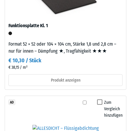
Produkten
aus
von
dem
WARCO
Recycling
liegt
Funktionsplatte Kl. 1
von
dieser
Altreifen.
Wert
Die
Format 52 × 52 oder 104 × 104 cm, Stärke 1,8 und 2,8 cm –
typischerweise
Basisschicht
nur für innen – Dämpfung ★, Tragfähigkeit ★★★
zwischen
wird
600
€ 10,30 / Stück
mit
und
€ 38,15 / m²
Standarddichte
1250
gepresst.
kg/m³.
Produkt anzeigen
Um
die
Einbau
scheinbare
–
Zum
AD
Dichte
Verarbeitung
Vergleich
eines
–
hinzufügen
bestimmten
Montage
Produkts