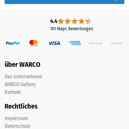
Massendichte
oder
bezeichnet,
mehrere
gibt
Lagen
4.4
hingegen
werden
101 Maps Bewertungen
das
übereinander
Verhältnis
verlegt,
der
die
Masse
Puzzleverzahnung
eines
hält
über WARCO
Stoffes
die
zu
obere
Das Unternehmen
seinem
Schicht
WARCO Gallery
reinen
lagestabil.
Kontakt
Materialvolumen
Da
ohne
die
Rechtliches
Berücksichtigung
Kanten
von
rechtwinklig
Impressum
Hohlräumen
geschnitten
Datenschutz
an.