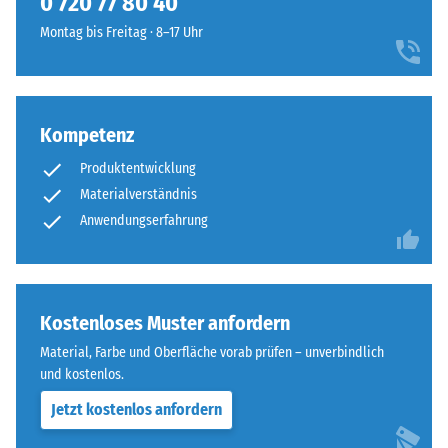
0 720 77 80 40
steht
besonders
beispielsweise
Montag bis Freitag · 8–17 Uhr
stabilen
der
Plattenverbund
Skalenwert
und
2
verhindert
für
Kompetenz
ein
eine
Aufeinanderrutschen
scheinbare
Produktentwicklung
der
Dichte
Materialverständnis
Zähne.
zwischen
Anwendungserfahrung
Diese
780
Platte
und
ist
840
als
kg/m³.
Kostenloses Muster anfordern
Deckplatte
Die
in
Material, Farbe und Oberfläche vorab prüfen – unverbindlich
physikalische
einem
und kostenlos.
Dichte,
Schichtsystem
auch
Jetzt kostenlos anfordern
konzipiert:
als
Eine