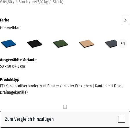
€ 64,80 / 4 Stück / m²
(
7,10
kg
/ Stück)
Farbe
Himmelblau
Himmelblau
Anthrazit
Grasgrün
Sandbeige
Schi
+ 1
(active)
Mehr
Ausgewählte Variante
Informationen
50 x 50 x 4,5 cm
zu
den
Produkttyp
Farben?
FF (Kunststoffverbinder zum Einstecken oder Einkleben | Kanten mit Fase |
Drainagekanäle)
Farbpalette
anzeigen
(active)
Himmelblau
Zum Vergleich hinzufügen