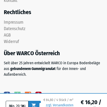
Kontakt
feinem
24
ELT-
Rechtliches
Granulat
Stunden
bildet
Entlastung
Impressum
eine
Datenschutz
(BS
abriebfeste,
AGB
rutschhemmende
7188)
Widerruf
Oberfläche.
Die
Über WARCO Österreich
untere
Schicht
/ 5
Seit über 25 Jahren entwickelt WARCO in Europa Bodenbeläge
aus
aus
gebundenem Gummigranulat
für den Innen- und
gröberem
Außenbereich.
ELT-
Granulat
unterstützt
Die
Elastizität,
Druckfestigkeit
Stoßdämpfung
eines
€ 64,80 / 4 Stück / m²
€ 16,20 /
-
+
und
Werkstoffes
zzgl. Versandkosten