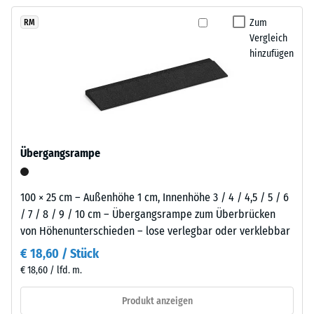
kein
Charakter,
austauschen, sodass der Belag pflegeleicht bleibt und sich
Produkt
Scheinbare
der
Zum
RM
langfristig wirtschaftlich nutzen lässt.
für
Dichte -
Vergleich
Spielbereichen
den
Skalenwert
hinzufügen
und
1 = bis 780
Produktvergleich
Freiluftanlagen
kg/m³
ausgewählt.
eine
einladende
Stoß-, Schwingungs-
Note
und
Trittschalldämmung
verleiht.
Übergangsrampe
– Skalenwert 4 =
starke Dämpfung
Material
Rutschfestigkeit Klasse
100 × 25 cm – Außenhöhe 1 cm, Innenhöhe 3 / 4 / 4,5 / 5 / 6
–
DS (EN 14041) -
/ 7 / 8 / 9 / 10 cm – Übergangsrampe zum Überbrücken
Bestandteile
Skalenwert 3 =
von Höhenunterschieden – lose verlegbar oder verklebbar
und
Gleitreibungskoeffizient
Aufbau
€ 18,60 / Stück
ca. 0,45
€ 18,60 / lfd. m.
Abriebfestigkeit
- Beständigkeit
Produkt anzeigen
Das
gegen