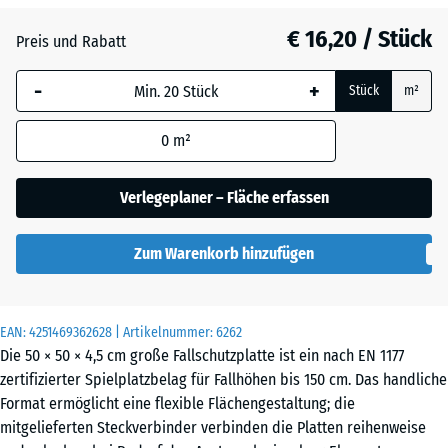
Anthrazit
- € 2,90
€ 16,20 / Stück
Preis und Rabatt
-
+
Grasgrün
- € 1,80
Stück
m²
0
m²
Sandbeige
+ € 0,30
Verlegeplaner – Fläche erfassen
Schiefergrau
Zum Warenkorb hinzufügen
Ziegelrot
- € 2,80
EAN:
4251469362628
| Artikelnummer:
6262
Die 50 × 50 × 4,5 cm große Fallschutzplatte ist ein nach EN 1177
zertifizierter Spielplatzbelag für Fallhöhen bis 150 cm. Das handliche
Format ermöglicht eine flexible Flächengestaltung; die
mitgelieferten Steckverbinder verbinden die Platten reihenweise