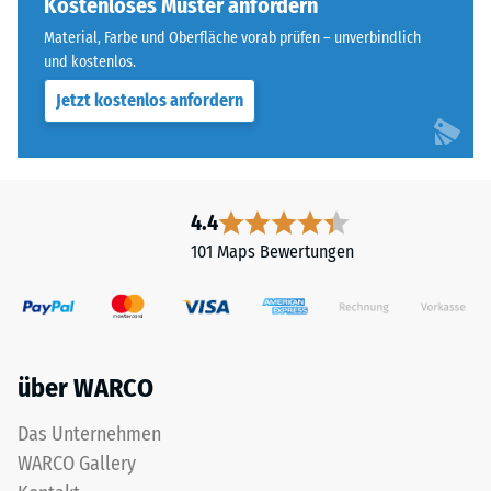
Kostenloses Muster anfordern
Skalenwert 4 =
of
Wärmeleitfähigkeit
Material, Farbe und Oberfläche vorab prüfen – unverbindlich
Life
ca. 0,09 W/(m·K)
und kostenlos.
Tyres"
Jetzt kostenlos anfordern
Frostbeständig
und
bezeichnet
Druckfestigkeit
Gummigranulat,
-
das
Skalenwert
aus
4.4
dem
2
101 Maps Bewertungen
Recycling
=
von
ca.
Altreifen
gewonnen
0,75
wird.
mm
über WARCO
Die
verbleibende
obere
Das Unternehmen
Nutzschicht
Eindellung
WARCO Gallery
aus
nach