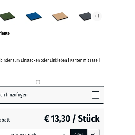
azit
Grasgrün
Himmelblau
Sandbeige
Schiefergrau
+ 1
ve)
riante
rbinder zum Einstecken oder Einkleben | Kanten mit Fase |
)
e
(active)
t
ch hinzufügen
n
+ € 1,10
€ 13,30 / Stück
abatt
blau
+ € 2,90