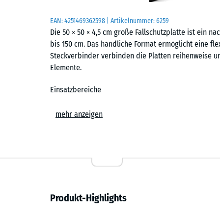
EAN:
4251469362598
| Artikelnummer:
6259
Die 50 × 50 × 4,5 cm große Fallschutzplatte ist ein nac
bis 150 cm. Das handliche Format ermöglicht eine fle
Steckverbinder verbinden die Platten reihenweise u
Elemente.
Einsatzbereiche
Der Fallschutzboden kommt überall dort zum Einsatz,
mehr anzeigen
aufgefangen werden sollen. Typische Standorte sind 
Kleinkindschaukeln und einfache Spielkombinationen 
und privaten Spielplätzen. Darüber hinaus wird er i
der stoßdämpfende Boden zusätzliche Sicherheit bie
Aufbau und Material
Produkt-Highlights
Die Platten bestehen aus PU-gebundenem ELT-Gummigra
Gummigranulat aus recycelten Fahrzeugreifen. Die obe