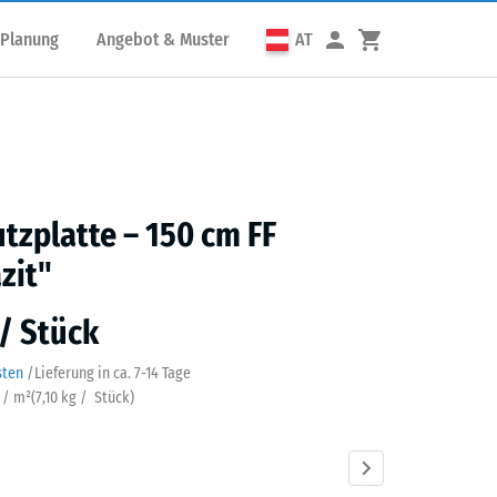
 Planung
Angebot & Muster
AT
utzplatte – 150 cm FF
zit"
 / Stück
sten
/
Lieferung in ca.
7-14 Tage
k / m²
(
7,10
kg
/ Stück)