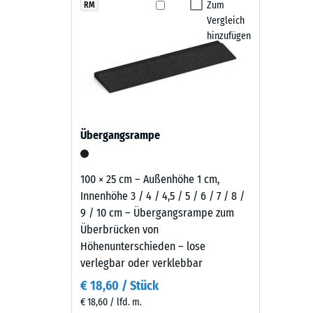
wirkt
Zum
RM
Rutschfe
Die Fallschutzplatten sind witterungsbeständig, r
Vergleich
sachlich
Abriebf
Schwingungen - Lauf, Roll- und Schleifgeräusche. Di
hinzufügen
und
Hochdruckreiniger. Bei Bedarf lassen sich einzelne P
zeitlos
Wasserdu
bleibt und sich langfristig wirtschaftlich nutzen lässt.
—
Rutschh
der
tiefe,
Wärmedä
warme
Frostbe
Übergangsrampe
Schwarzton
Druckf
fügt
sich
-
100 × 25 cm – Außenhöhe 1 cm,
unauffällig
Innenhöhe 3 / 4 / 4,5 / 5 / 6 / 7 / 8 /
Skale
in
9 / 10 cm – Übergangsrampe zum
2
moderne
Überbrücken von
Außenanlagen
=
Höhenunterschieden – lose
und
verlegbar oder verklebbar
ca.
industriell
€ 18,60 / Stück
0,75
geprägte
€ 18,60 / lfd. m.
Bereiche
mm