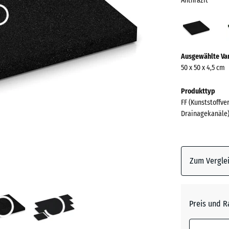
Anthrazit
Anthr
(acti
Mehr
Ausgewählte Va
Informationen
50 x 50 x 4,5 cm
zu
den
Produkttyp
Farben?
FF (Kunststoffve
Drainagekanäle
Farbpalett
anzeigen
Anthrazi
Zum Verglei
Grasgrü
Preis und R
Himmel