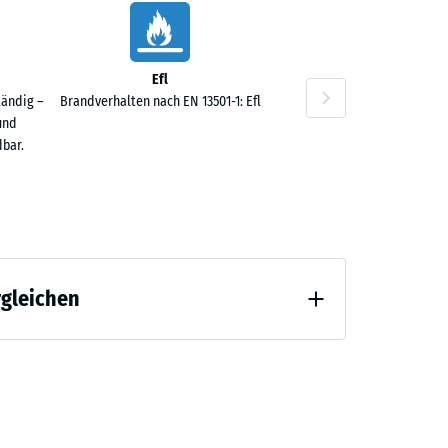
Efl
tändig –
Brandverhalten nach EN 13501-1: Efl
und
bar.
rgleichen
 Entlastung (BS 7188)