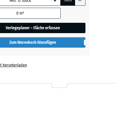
+
Stück
m²
0
m²
ige
+ € 3,20
Verlegeplaner – Fläche erfassen
rgrau
+ € 2,90
Zum Warenkorb hinzufügen
t
+ € 0,10
t herunterladen