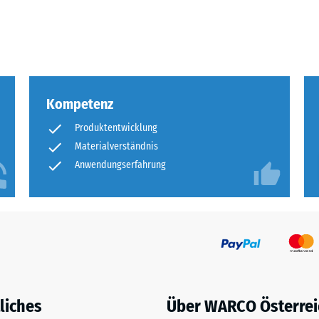
eibende
llung
Kompetenz
en
Produktentwicklung
stung
Materialverständnis
Anwendungserfahrung
liches
Über WARCO Österrei