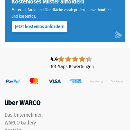
ist
Kostenloses Muster anfordern
Skalenwert 3 =
bei
Wärmeleitfähigkeit
Material, Farbe und Oberfläche vorab prüfen – unverbindlich
diesem
ca. 0,11 W/(m·K)
und kostenlos.
dunklen
Jetzt kostenlos anfordern
Frostbeständig
Farbton
jedoch
Druckfestigkeit
gering.
-
Skalenwert
4.4
Material
2
–
101 Maps Bewertungen
=
Bestandteile
und
ca.
Aufbau
0,75
mm
über WARCO
verbleibende
Das
Das Unternehmen
Produkt
Eindellung
WARCO Gallery
ist
nach