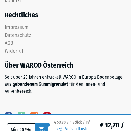
Kontakt
zweischichtig
24
aufgebaut
Rechtliches
und
Stunden
besteht
Entlastung
Impressum
aus
Datenschutz
(BS
gereinigtem,
AGB
schwarzem
7188)
Widerruf
ELT-
Granulat
Über WARCO Österreich
sowie
einem
/ 5
Seit über 25 Jahren entwickelt WARCO in Europa Bodenbeläge
Polyurethan-
aus
gebundenem Gummigranulat
für den Innen- und
Bindemittel.
Außenbereich.
ELT
steht
für
Die
„End
Druckfestigkeit
of
eines
€ 50,80 / 4 Stück / m²
€ 12,70 /
-
+
Life
Werkstoffes
zzgl. Versandkosten