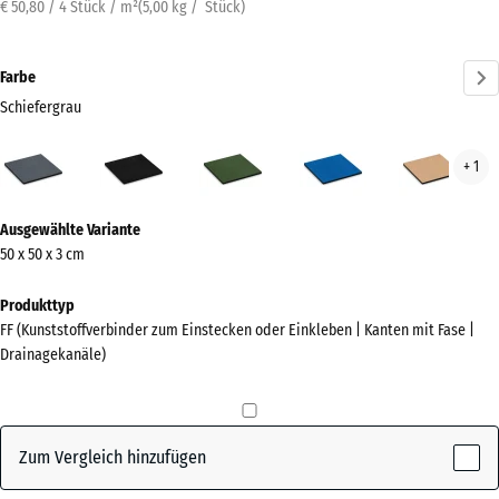
€ 50,80 / 4 Stück / m²
(
5,00
kg
/ Stück)
Farbe
Schiefergrau
Schiefergrau
Anthrazit
Grasgrün
Himmelblau
San
+ 1
(active)
Mehr
Ausgewählte Variante
Informationen
50 x 50 x 3 cm
zu
den
Produkttyp
Farben?
FF (Kunststoffverbinder zum Einstecken oder Einkleben | Kanten mit Fase |
Drainagekanäle)
Farbpalette
anzeigen
(active)
Schiefergrau
Zum Vergleich hinzufügen