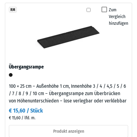
kein
Reifenverwertung
langfristig wirtschaftlich nutzen lässt.
Produkt
Scheinbare
mit
Zum
RM
für
Dichte -
Vergleich
einem
den
Skalenwert
hinzufügen
schiefergrau
1 = bis 780
Produktvergleich
pigmentierten
kg/m³
ausgewählt.
Bindemittel
gleichmäßig
Stoß-, Schwingungs-
umhüllt.
und
Trittschalldämmung
Der
Übergangsrampe
– Skalenwert 3 =
Farbton
deutliche Dämpfung
zeigt
sich
Rutschfestigkeit Klasse
100 × 25 cm – Außenhöhe 1 cm, Innenhöhe 3 / 4 / 4,5 / 5 / 6
als
DS (EN 14041) -
/ 7 / 8 / 9 / 10 cm – Übergangsrampe zum Überbrücken
dunkles,
Skalenwert 3 =
von Höhenunterschieden – lose verlegbar oder verklebbar
kühles
Gleitreibungskoeffizient
€ 15,60 / Stück
ca. 0,45
Grau
€ 15,60 / lfd. m.
mit
Abriebfestigkeit
gleichmäßiger
- Beständigkeit
Produkt anzeigen
Farbgebung
gegen