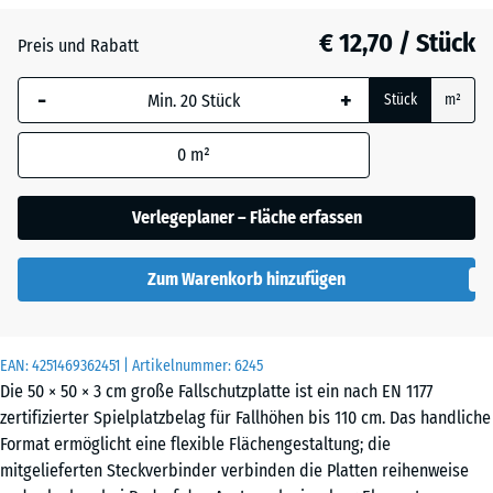
Anthrazit
- € 2,90
€ 12,70 / Stück
Preis und Rabatt
-
+
Grasgrün
- € 1,80
Stück
m²
0
m²
Himmelblau
Verlegeplaner – Fläche erfassen
Sandbeige
+ € 0,40
Zum Warenkorb hinzufügen
Ziegelrot
- € 2,70
EAN:
4251469362451
| Artikelnummer:
6245
Die 50 × 50 × 3 cm große Fallschutzplatte ist ein nach EN 1177
zertifizierter Spielplatzbelag für Fallhöhen bis 110 cm. Das handliche
Format ermöglicht eine flexible Flächengestaltung; die
mitgelieferten Steckverbinder verbinden die Platten reihenweise