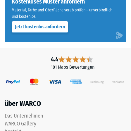
Kostenloses Muster anfordern
Skalenwert 3 =
für
Wärmeleitfähigkeit
Material, Farbe und Oberfläche vorab prüfen – unverbindlich
„End
ca. 0,11 W/(m·K)
und kostenlos.
of
Jetzt kostenlos anfordern
Frostbeständig
Life
Tyres"
Druckfestigkeit
und
-
bezeichnet
Skalenwert
Gummigranulat,
4.4
das
2
101 Maps Bewertungen
aus
=
dem
ca.
Recycling
von
0,75
Altreifen
mm
über WARCO
gewonnen
verbleibende
wird.
Das Unternehmen
Die
Eindellung
WARCO Gallery
obere
nach