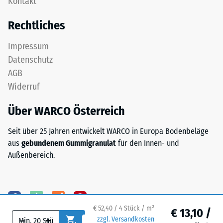
Kontakt
Nutzschicht
24
aus
Rechtliches
feinem
Stunden
ELT-
Entlastung
Impressum
Granulat
Datenschutz
(BS
bildet
AGB
eine
7188)
Widerruf
abriebfeste,
rutschhemmende
Über WARCO Österreich
Oberfläche.
Die
/ 5
Seit über 25 Jahren entwickelt WARCO in Europa Bodenbeläge
untere
aus
gebundenem Gummigranulat
für den Innen- und
Schicht
Außenbereich.
aus
gröberem
ELT-
Die
Granulat
Druckfestigkeit
unterstützt
eines
€ 52,40 / 4 Stück / m²
€ 13,10 /
-
+
Elastizität,
Werkstoffes
zzgl. Versandkosten