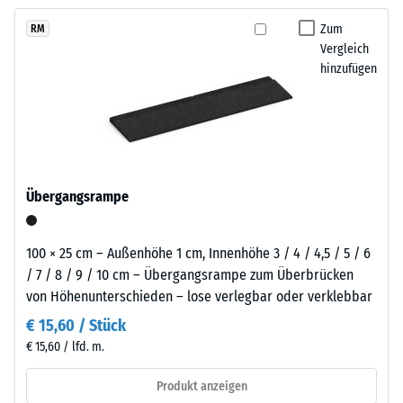
kein
der
langfristig wirtschaftlich nutzen lässt.
Produkt
Scheinbare
sich
Zum
RM
für
Dichte -
Vergleich
zurückhaltend
den
Skalenwert
hinzufügen
in
1 = bis 780
Produktvergleich
helle
kg/m³
ausgewählt.
Außenanlagen
und
Stoß-, Schwingungs-
naturnah
und
Trittschalldämmung
gestaltete
Übergangsrampe
– Skalenwert 3 =
Flächen
deutliche Dämpfung
einfügt.
Rutschfestigkeit Klasse
100 × 25 cm – Außenhöhe 1 cm, Innenhöhe 3 / 4 / 4,5 / 5 / 6
DS (EN 14041) -
/ 7 / 8 / 9 / 10 cm – Übergangsrampe zum Überbrücken
Material
Skalenwert 3 =
von Höhenunterschieden – lose verlegbar oder verklebbar
–
Gleitreibungskoeffizient
Bestandteile
€ 15,60 / Stück
ca. 0,45
und
€ 15,60 / lfd. m.
Abriebfestigkeit
Aufbau
- Beständigkeit
Produkt anzeigen
gegen