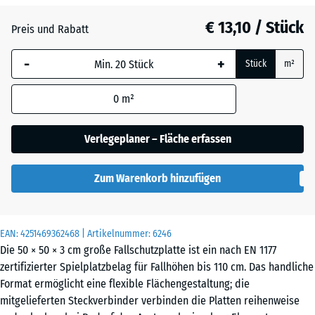
Anthrazit
- € 3,30
€ 13,10 / Stück
Preis und Rabatt
-
+
Grasgrün
- € 2,20
Stück
m²
0
m²
Himmelblau
- € 0,40
Verlegeplaner – Fläche erfassen
Schiefergrau
- € 0,40
Zum Warenkorb hinzufügen
Ziegelrot
- € 3,10
EAN:
4251469362468
| Artikelnummer:
6246
Die 50 × 50 × 3 cm große Fallschutzplatte ist ein nach EN 1177
zertifizierter Spielplatzbelag für Fallhöhen bis 110 cm. Das handliche
Format ermöglicht eine flexible Flächengestaltung; die
mitgelieferten Steckverbinder verbinden die Platten reihenweise