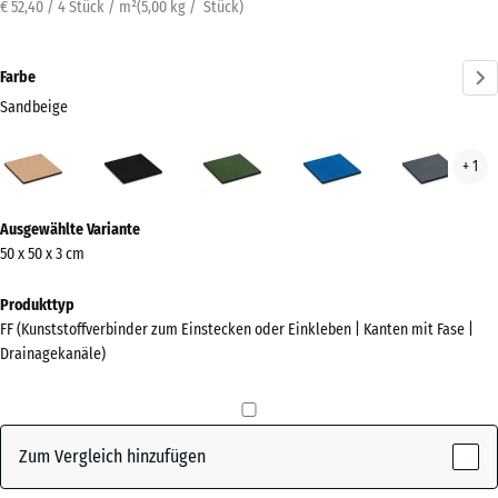
€ 52,40 / 4 Stück / m²
(
5,00
kg
/ Stück)
Farbe
Sandbeige
Sandbeige
Anthrazit
Grasgrün
Himmelblau
Schi
+ 1
(active)
Mehr
Ausgewählte Variante
Informationen
50 x 50 x 3 cm
zu
den
Produkttyp
Farben?
FF (Kunststoffverbinder zum Einstecken oder Einkleben | Kanten mit Fase |
Drainagekanäle)
Farbpalette
anzeigen
(active)
Sandbeige
Zum Vergleich hinzufügen