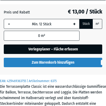
40
Anthrazit
- € 0,40
mm
€ 13,00 / Stück
Preis und Rabatt
Die gewählte, blau
Lindgrün
-
+
Stück
m²
umrandete
Abmessung wird
0
m²
(sofern in den
Tomatenrot
- € 0,40
Produktdaten nicht
anders angegeben)
Verlegeplaner – Fläche erfassen
für die
Bedarfsberechnung
Zum Warenkorb hinzufügen
verwendet.
50
x
EAN:
4251469363755
| Artikelnummer:
6375
50
Die Terrassenplatte Classic ist eine wasserdurchlässige Gummifliese
x 4
für Balkon, Terrasse, Dachterrasse und Loggia. Die Platten werden
cm
schwimmend im Halbversatz verlegt und über Kunststoff-
Steckverbinder miteinander gekoppelt. Dadurch entsteht eine