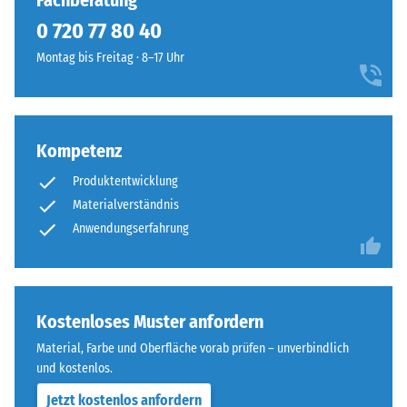
Fachberatung
7188)
kein
Charakter,
0 720 77 80 40
Produkt
Scheinbare
das
für
Dichte -
Montag bis Freitag · 8–17 Uhr
sich
den
Skalenwert
in
1 = bis 780
Produktvergleich
moderne
kg/m³
ausgewählt.
Außengestaltungen
und
Kompetenz
Stoß-, Schwingungs-
industriell
und
Produktentwicklung
Trittschalldämmung
geprägte
Materialverständnis
– Skalenwert 4 =
Bereiche
Anwendungserfahrung
starke Dämpfung
einfügt.
Rutschfestigkeit Klasse
DS (EN 14041) -
Material
Skalenwert 3 =
–
Kostenloses Muster anfordern
Gleitreibungskoeffizient
Bestandteile
ca. 0,45
Material, Farbe und Oberfläche vorab prüfen – unverbindlich
und
und kostenlos.
Abriebfestigkeit
Aufbau
- Beständigkeit
Jetzt kostenlos anfordern