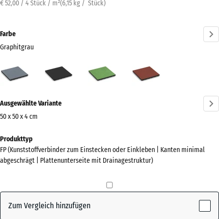
€ 52,00 / 4 Stück / m²
(
6,15
kg
/ Stück)
Farbe
Graphitgrau
Graphitgrau
Anthrazit
Lindgrün
Tomatenrot
(active)
Mehr
Ausgewählte Variante
Informationen
zu
50 x 50 x 4 cm
den
Abmessungen
Produkttyp
Farben?
für
FP (Kunststoffverbinder zum Einstecken oder Einkleben | Kanten minimal
den
Farbpalette
abgeschrägt | Plattenunterseite mit Drainagestruktur)
Versand
anzeigen
500
(active)
Graphitgrau
x
500
Zum Vergleich hinzufügen
x