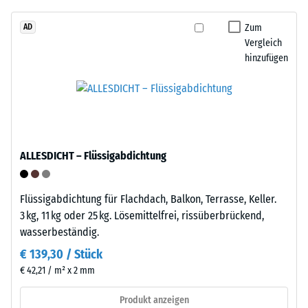
–
Punktbelastungen
Montage
entstehen
Zum
AD
z.
Vergleich
hinzufügen
B.
durch
Die
Schuhe
Platten
mit
verfügen
hohen
an
Absätzen,
zwei
ALLESDICHT – Flüssigabdichtung
Möbelbeine,
Seiten
Pflanzkübel
über
auf
angeformte
Flüssigabdichtung für Flachdach, Balkon, Terrasse, Keller.
Rollen
Verbindungselemente,
3 kg, 11 kg oder 25 kg. Lösemittelfrei, rissüberbrückend,
oder
an
wasserbeständig.
Gerätefüße.
den
€ 139,30 / Stück
Zur
gegenüberliegenden
€ 42,21 / m² x 2 mm
Bestimmung
Seiten
der
über
Produkt anzeigen
Druckfestigkeit