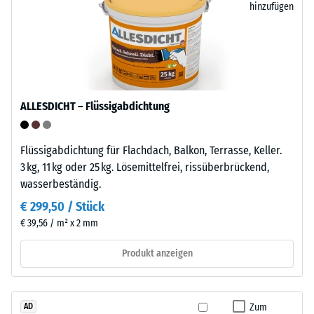
Entlastung
Das
hinzufügen
Material
(BS
enthält
7188)
keine
Weichmacher
und
ist
ALLESDICHT – Flüssigabdichtung
/ 5
gegenüber
vielen
Flüssigabdichtung für Flachdach, Balkon, Terrasse, Keller.
verdünnten
3 kg, 11 kg oder 25 kg. Lösemittelfrei, rissüberbrückend,
Säuren,
wasserbeständig.
Laugen,
Die
Salzlösungen
€ 299,50 / Stück
Druckfestigkeit
sowie
€ 39,56 / m² x 2 mm
eines
gegenüber
Werkstoffes
Urin
Produkt anzeigen
beschreibt
beständig.
seinen
Die
Widerstand
geschlossene,
Zum
AD
gegen