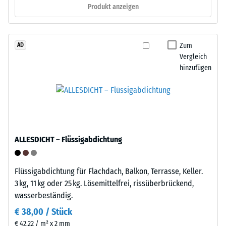
1
Produkt anzeigen
und
cm²)
werkzeugfrei.
mit
Eine
einer
Befestigung
Zum
AD
Kraft
am
Vergleich
von
hinzufügen
Untergrund
1000
ist
N
nicht
(ca.
nötig.
105
Bei
kg)
Bedarf
auf
ALLESDICHT – Flüssigabdichtung
lässt
eine
sich
Materialprobe
der
Flüssigabdichtung für Flachdach, Balkon, Terrasse, Keller.
gedrückt.
Bodenbelag
3 kg, 11 kg oder 25 kg. Lösemittelfrei, rissüberbrückend,
Die
wieder
wasserbeständig.
resultierende
lösen
Eindrucktiefe
€ 38,00 / Stück
und
wird
€ 42,22 / m² x 2 mm
an