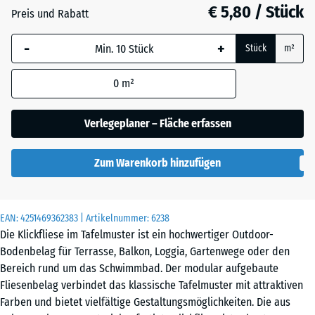
€ 5,80 / Stück
Schiefer
Preis und Rabatt
-
+
Stück
m²
Silbergrau
0
m²
Verlegeplaner – Fläche erfassen
Zum Warenkorb hinzufügen
EAN:
4251469362383
| Artikelnummer:
6238
Die Klickfliese im Tafelmuster ist ein hochwertiger Outdoor-
Bodenbelag für Terrasse, Balkon, Loggia, Gartenwege oder den
Bereich rund um das Schwimmbad. Der modular aufgebaute
Fliesenbelag verbindet das klassische Tafelmuster mit attraktiven
Farben und bietet vielfältige Gestaltungsmöglichkeiten. Die aus