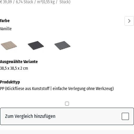
€ 39,09 / 6,74 Stück / m²
(
0,55
kg
/ Stück)
Farbe
Vanille
Vanille
Schiefer
Silbergrau
(active)
Mehr
Ausgewählte Variante
Informationen
38,5 x 38,5 x 2 cm
zu
den
Produkttyp
Farben?
PP (Klickfliese aus Kunststoff | einfache Verlegung ohne Werkzeug)
Farbpalette
anzeigen
Zum Vergleich hinzufügen
(active)
Vanille