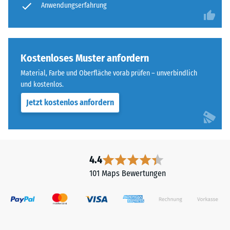
Anwendungserfahrung
Skala
muss
von
die
1
Tragschicht
bis
wasserdurchlässig
5,
Kostenloses Muster anfordern
sein.
wobei
Die
Material, Farbe und Oberfläche vorab prüfen – unverbindlich
der
und kostenlos.
Einbauhinweise
Wert
sind
Jetzt kostenlos anfordern
1
zu
einer
beachten.
verbleibenden
Eindrucktiefe
von
4.4
ca.
101 Maps Bewertungen
1
mm
und
der
Wert