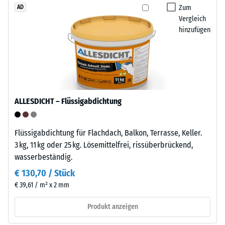
geringe
Zum
AD
Einsatz
Eindringtiefe
Vergleich
im
weist
hinzufügen
Außenbereich
auf
geeignet.
eine
Nach
hohe
der
Druckfestigkeit
Nutzung
hin,
sind
während
ALLESDICHT – Flüssigabdichtung
die
eine
Klickfliesen
größere
über
Flüssigabdichtung für Flachdach, Balkon, Terrasse, Keller.
Eindringtiefe
die
3 kg, 11 kg oder 25 kg. Lösemittelfrei, rissüberbrückend,
auf
Wertstoffsammlung
wasserbeständig.
eine
recyclingfähig.
geringere
€ 130,70 / Stück
Widerstandsfähigkeit
€ 39,61 / m² x 2 mm
Einbau
gegenüber
Produkt anzeigen
–
Punktbelastungen
Verarbeitung
hinweist.