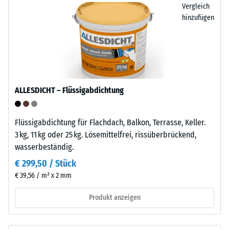
wasserabweisende
Vergleich
punktuelle
Oberfläche
hinzufügen
Belastungen.
nimmt
Sie
kaum
gibt
Schmutz
an,
auf
in
und
welchem
ALLESDICHT – Flüssigabdichtung
lässt
Maße
sich
der
leicht
Werkstoff
Flüssigabdichtung für Flachdach, Balkon, Terrasse, Keller.
reinigen.
unter
3 kg, 11 kg oder 25 kg. Lösemittelfrei, rissüberbrückend,
Polypropylen
der
wasserbeständig.
ist
Einwirkung
€ 299,50 / Stück
UV-
einer
€ 39,56 / m² x 2 mm
stabilisiert
definierten
und
Kraft
Produkt anzeigen
für
nachgibt.
den
Eine
dauerhaften