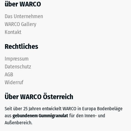
über WARCO
5
einer
Das Unternehmen
vollständigen
WARCO Gallery
Rückverformung
Kontakt
ohne
bleibenden
Rechtliches
Eindruck
entspricht.
Impressum
Der
Datenschutz
angegebene
AGB
Skalenwert
Widerruf
wurde
durch
Über WARCO Österreich
Interpolation
von
Seit über 25 Jahren entwickelt WARCO in Europa Bodenbeläge
Prüfergebnissen
aus
gebundenem Gummigranulat
für den Innen- und
an
Außenbereich.
repräsentativen