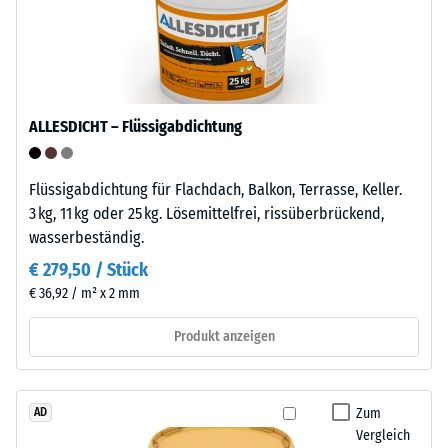
ist
Druckfestigkeit
ein
-
teilkristalliner
Thermoplast
Skalenwert
aus
5
ALLESDICHT – Flüssigabdichtung
der
=
Gruppe
der
Flüssigabdichtung für Flachdach, Balkon, Terrasse, Keller.
ca.
Polyolefine.
3 kg, 11 kg oder 25 kg. Lösemittelfrei, rissüberbrückend,
0
Für
wasserbeständig.
mm
die
€ 279,50 / Stück
Herstellung
verbleibende
€ 36,92 / m² x 2 mm
der
Eindellung
Klickfliesen
Produkt anzeigen
nach
wird
reines
24
Polypropylen
Stunden
Zum
AD
verwendet.
Vergleich