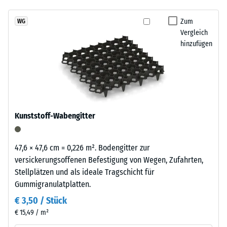
über Winter liegen bleiben.
7188)
kein
Reifenverwertung
Produkt
Scheinbare
mit
Zum
WG
für
Dichte -
Vergleich
einem
den
Skalenwert
hinzufügen
grasgrün
1 = bis 780
Produktvergleich
pigmentierten
kg/m³
ausgewählt.
Bindemittel
gleichmäßig
Stoß-, Schwingungs-
umhüllt.
und
Trittschalldämmung
Der
Kunststoff-Wabengitter
– Skalenwert 4 =
Farbton
starke Dämpfung
zeigt
sich
Rutschfestigkeit Klasse
47,6 × 47,6 cm = 0,226 m². Bodengitter zur
als
DS (EN 14041) -
versickerungsoffenen Befestigung von Wegen, Zufahrten,
kräftiges,
Skalenwert 3 =
Stellplätzen und als ideale Tragschicht für
mittleres
Gleitreibungskoeffizient
Gummigranulatplatten.
ca. 0,45
Grün
€ 3,50 / Stück
mit
Abriebfestigkeit
€ 15,49 / m²
gleichmäßiger
- Beständigkeit