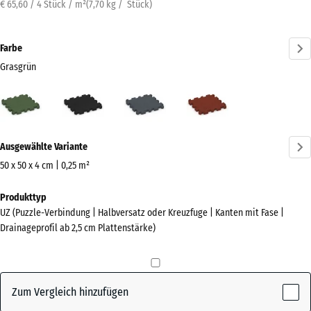
€ 65,60 / 4 Stück / m²
(
7,70
kg
/ Stück)
Farbe
Grasgrün
Grasgrün
Anthrazit
Schiefergrau
Ziegelrot
(active)
Mehr
Ausgewählte Variante
Informationen
zu
50 x 50 x 4 cm | 0,25 m²
den
Abmessungen
Produkttyp
Farben?
für
UZ (Puzzle-Verbindung | Halbversatz oder Kreuzfuge | Kanten mit Fase |
den
Farbpalette
Drainageprofil ab 2,5 cm Plattenstärke)
Versand
anzeigen
540
(active)
Grasgrün
x
540
Zum Vergleich hinzufügen
x