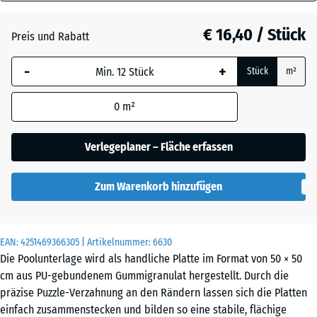
40
Anthrazit
- € 1,00
mm
€ 16,40 / Stück
Preis und Rabatt
Die gewählte, blau
Schiefergrau
- € 0,50
-
+
Stück
m²
umrandete
Abmessung wird
0
m²
(sofern in den
Ziegelrot
- € 0,50
Produktdaten nicht
anders angegeben)
Verlegeplaner – Fläche erfassen
für die
Bedarfsberechnung
Zum Warenkorb hinzufügen
verwendet.
50
x
EAN:
4251469366305
| Artikelnummer:
6630
50
Die Poolunterlage wird als handliche Platte im Format von 50 × 50
x 4
cm aus PU-gebundenem Gummigranulat hergestellt. Durch die
cm
präzise Puzzle-Verzahnung an den Rändern lassen sich die Platten
|
einfach zusammenstecken und bilden so eine stabile, flächige