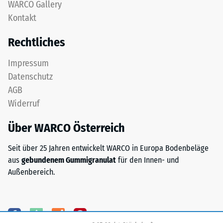
nach
WARCO Gallery
gereinigtem,
Kontakt
24
schwarzem
ELT-
Stunden
Rechtliches
Granulat
Entlastung
sowie
Impressum
(BS
einem
Datenschutz
Polyurethan-
7188)
AGB
Bindemittel.
Widerruf
ELT
steht
Über WARCO Österreich
für
/ 5
„End
Seit über 25 Jahren entwickelt WARCO in Europa Bodenbeläge
of
aus
gebundenem Gummigranulat
für den Innen- und
Life
Außenbereich.
Tyres"
und
Die
bezeichnet
Druckfestigkeit
Gummigranulat,
eines