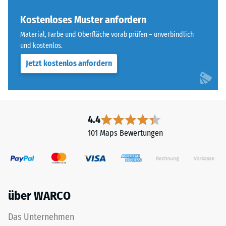
Farbton
Skalenwert 4 =
nachdunkelt.
Kostenloses Muster anfordern
Wärmeleitfähigkeit
ca. 0,09 W/(m·K)
Material, Farbe und Oberfläche vorab prüfen – unverbindlich
und kostenlos.
Material
Frostbeständig
–
Jetzt kostenlos anfordern
Druckfestigkeit
Bestandteile
-
und
Aufbau
Skalenwert
2
4.4
=
101 Maps Bewertungen
Das
ca.
Produkt
ist
0,75
zweischichtig
mm
aufgebaut
über WARCO
verbleibende
und
besteht
Eindellung
Das Unternehmen
aus