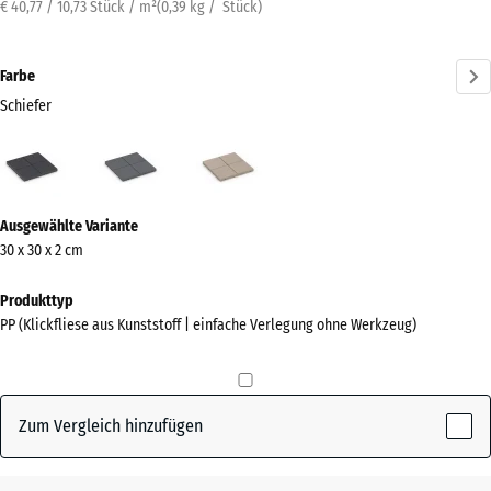
€ 40,77 / 10,73 Stück / m²
(
0,39
kg
/ Stück)
Farbe
Schiefer
Schiefer
Silbergrau
Vanille
(active)
Mehr
Ausgewählte Variante
Informationen
30 x 30 x 2 cm
zu
den
Produkttyp
Farben?
PP (Klickfliese aus Kunststoff | einfache Verlegung ohne Werkzeug)
Farbpalette
anzeigen
Zum Vergleich hinzufügen
(active)
Schiefer