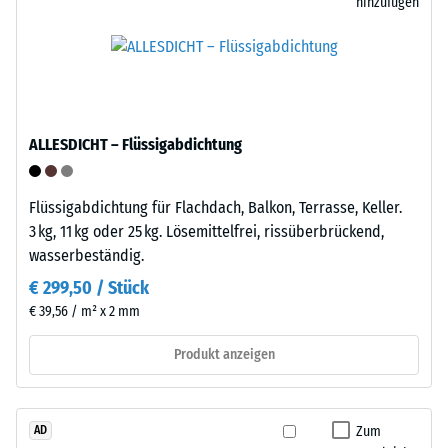
Entlastung
Polypropylen
hinzufügen
verwendet.
(BS
Das
7188)
Material
enthält
keine
ALLESDICHT – Flüssigabdichtung
Weichmacher
/ 5
und
ist
Flüssigabdichtung für Flachdach, Balkon, Terrasse, Keller.
gegenüber
3 kg, 11 kg oder 25 kg. Lösemittelfrei, rissüberbrückend,
vielen
wasserbeständig.
verdünnten
Die
€ 299,50 / Stück
Säuren,
Druckfestigkeit
€ 39,56 / m² x 2 mm
Laugen,
eines
Salzlösungen
Werkstoffes
Produkt anzeigen
sowie
beschreibt
gegenüber
seinen
Urin
Widerstand
Zum
AD
beständig.
gegen