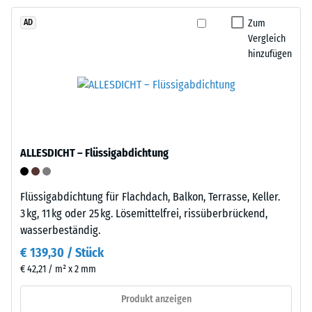
–
Punktbelastungen
Zum
AD
Verarbeitung
entstehen
Vergleich
–
z.
hinzufügen
Montage
B.
durch
Schuhe
mit
Die
hohen
Platten
Absätzen,
verfügen
ALLESDICHT – Flüssigabdichtung
Möbelbeine,
an
Pflanzkübel
zwei
auf
Flüssigabdichtung für Flachdach, Balkon, Terrasse, Keller.
Seiten
Rollen
3 kg, 11 kg oder 25 kg. Lösemittelfrei, rissüberbrückend,
über
oder
wasserbeständig.
angeformte
Gerätefüße.
Verbindungselemente,
€ 139,30 / Stück
Zur
an
€ 42,21 / m² x 2 mm
Bestimmung
den
der
Produkt anzeigen
gegenüberliegenden
Druckfestigkeit