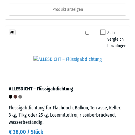
zunächst
und
Produkt anzeigen
unmittelbar
an
nach
anderer
der
Stelle
Zum
Belastung
AD
neu
Vergleich
und
verlegen.
hinzufügen
dann
in
Struktur
regelmäßigen
der
Abständen
Bodenseite
über
einen
ALLESDICHT – Flüssigabdichtung
Zeitraum
von
24
Flüssigabdichtung für Flachdach, Balkon, Terrasse, Keller.
Stunden
3 kg, 11 kg oder 25 kg. Lösemittelfrei, rissüberbrückend,
gemessen,
wasserbeständig.
Die
um
Unterseite
€ 38,00 / Stück
die