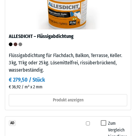
Polypropylen
Druckfestigkeit
(PP)
-
ist
ein
Skalenwert
teilkristalliner
ALLESDICHT – Flüssigabdichtung
5
Thermoplast
=
aus
Flüssigabdichtung für Flachdach, Balkon, Terrasse, Keller.
der
ca.
3 kg, 11 kg oder 25 kg. Lösemittelfrei, rissüberbrückend,
Gruppe
0
wasserbeständig.
der
mm
Polyolefine.
€ 279,50 / Stück
Für
verbleibende
€ 36,92 / m² x 2 mm
die
Eindellung
Herstellung
Produkt anzeigen
nach
der
Klickfliesen
24
wird
Zum
AD
Stunden
reines
Vergleich