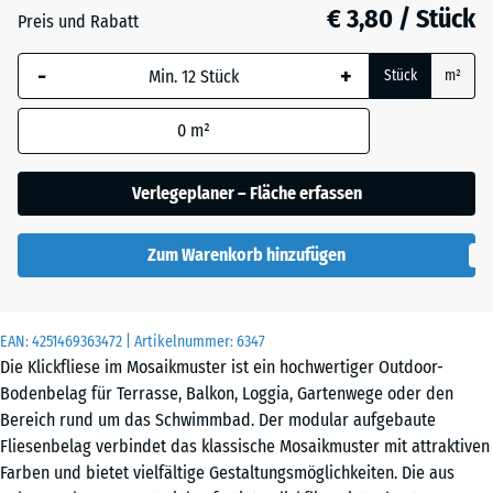
€ 3,80 / Stück
Silbergrau
Preis und Rabatt
-
+
Stück
m²
Vanille
0
m²
Verlegeplaner – Fläche erfassen
Zum Warenkorb hinzufügen
EAN:
4251469363472
| Artikelnummer:
6347
Die Klickfliese im Mosaikmuster ist ein hochwertiger Outdoor-
Bodenbelag für Terrasse, Balkon, Loggia, Gartenwege oder den
Bereich rund um das Schwimmbad. Der modular aufgebaute
Fliesenbelag verbindet das klassische Mosaikmuster mit attraktiven
Farben und bietet vielfältige Gestaltungsmöglichkeiten. Die aus