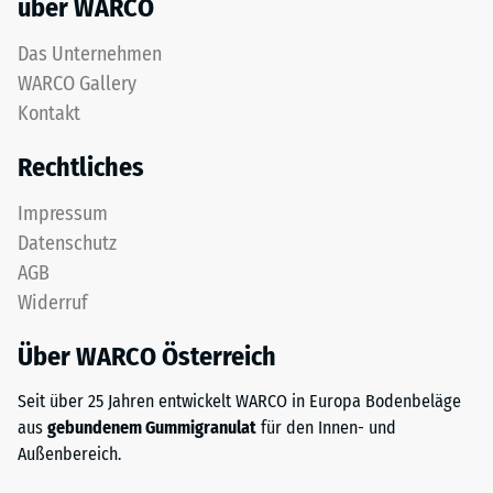
über WARCO
5
einer
Das Unternehmen
vollständigen
WARCO Gallery
Rückverformung
Kontakt
ohne
bleibenden
Rechtliches
Eindruck
entspricht.
Impressum
Der
Datenschutz
angegebene
AGB
Skalenwert
Widerruf
wurde
durch
Über WARCO Österreich
Interpolation
von
Seit über 25 Jahren entwickelt WARCO in Europa Bodenbeläge
Prüfergebnissen
aus
gebundenem Gummigranulat
für den Innen- und
an
Außenbereich.
repräsentativen