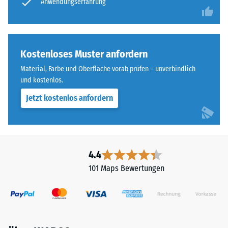
Anwendungserfahrung
Skala
Im
von
Außenbereich
1
muss
bis
die
Kostenloses Muster anfordern
5,
Tragschicht
wobei
Material, Farbe und Oberfläche vorab prüfen – unverbindlich
wasserdurchlässig
der
und kostenlos.
sein.
Wert
Die
Jetzt kostenlos anfordern
1
Einbauhinweise
einer
sind
verbleibenden
zu
Eindrucktiefe
beachten.
4.4
von
ca.
101 Maps Bewertungen
1
mm
und
der
Wert