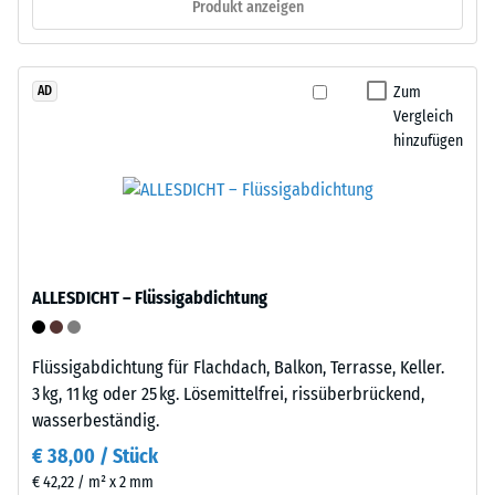
1
Produkt anzeigen
erfolgt
cm²)
schnell
mit
und
einer
Zum
AD
werkzeugfrei.
Kraft
Vergleich
Eine
von
hinzufügen
Befestigung
1000
am
N
Untergrund
(ca.
ist
105
nicht
kg)
nötig.
ALLESDICHT – Flüssigabdichtung
auf
Bei
eine
Bedarf
Materialprobe
lässt
Flüssigabdichtung für Flachdach, Balkon, Terrasse, Keller.
gedrückt.
sich
3 kg, 11 kg oder 25 kg. Lösemittelfrei, rissüberbrückend,
Die
der
wasserbeständig.
resultierende
Bodenbelag
€ 38,00 / Stück
Eindrucktiefe
wieder
€ 42,22 / m² x 2 mm
wird
lösen