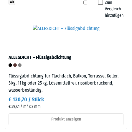
geringe
Zum
AD
den
Eindringtiefe
Vergleich
dauerhaften
hinzufügen
weist
Einsatz
auf
im
eine
Außenbereich
hohe
geeignet.
Druckfestigkeit
Nach
hin,
der
ALLESDICHT – Flüssigabdichtung
während
Nutzung
eine
sind
größere
Flüssigabdichtung für Flachdach, Balkon, Terrasse, Keller.
die
Eindringtiefe
3 kg, 11 kg oder 25 kg. Lösemittelfrei, rissüberbrückend,
Klickfliesen
auf
wasserbeständig.
über
eine
die
€ 130,70 / Stück
geringere
Wertstoffsammlung
€ 39,61 / m² x 2 mm
Widerstandsfähigkeit
recyclingfähig.
gegenüber
Produkt anzeigen
Punktbelastungen
Einbau
hinweist.