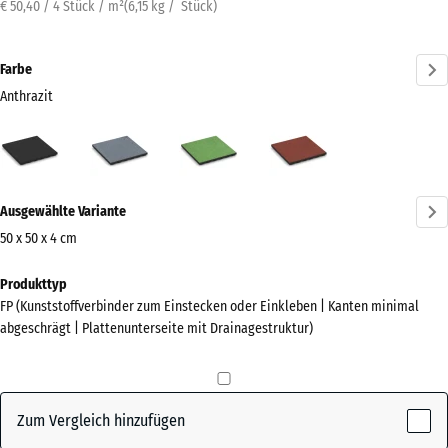
€ 50,40 / 4 Stück / m²
(
6,15
kg
/ Stück)
Farbe
Anthrazit
Anthrazit
Graphitgrau
Lindgrün
Tomatenrot
(active)
Mehr
Ausgewählte Variante
Informationen
zu
50 x 50 x 4 cm
den
Abmessungen
Produkttyp
Farben?
für
FP (Kunststoffverbinder zum Einstecken oder Einkleben | Kanten minimal
den
Farbpalette
abgeschrägt | Plattenunterseite mit Drainagestruktur)
Versand
anzeigen
500
(active)
Anthrazit
x
500
Zum Vergleich hinzufügen
x