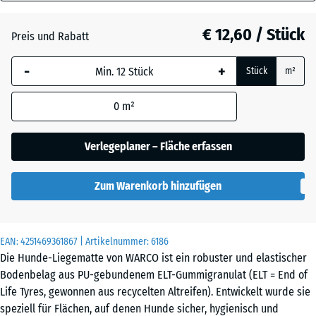
40
Graphitgrau
+ € 0,40
mm
€ 12,60 / Stück
Preis und Rabatt
Die gewählte, blau
Lindgrün
+ € 0,40
-
+
Stück
m²
umrandete
Abmessung wird
0
m²
(sofern in den
Tomatenrot
Produktdaten nicht
anders angegeben)
Verlegeplaner – Fläche erfassen
für die
Bedarfsberechnung
Zum Warenkorb hinzufügen
verwendet.
50
x
EAN:
4251469361867
| Artikelnummer:
6186
50
Die Hunde-Liegematte von WARCO ist ein robuster und elastischer
x 4
Bodenbelag aus PU-gebundenem ELT-Gummigranulat (ELT = End of
cm
Life Tyres, gewonnen aus recycelten Altreifen). Entwickelt wurde sie
speziell für Flächen, auf denen Hunde sicher, hygienisch und