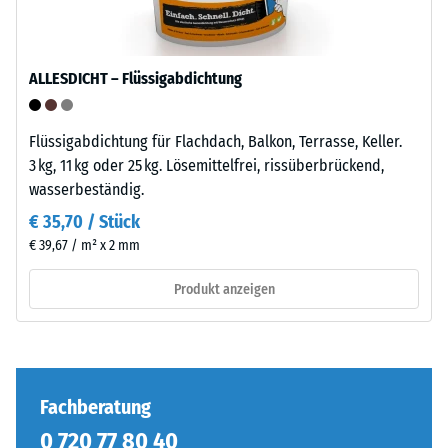
definierten
-
Kraft
-
nachgibt.
-
ALLESDICHT – Flüssigabdichtung
Eine
-
geringe
-
Eindringtiefe
Flüssigabdichtung für Flachdach, Balkon, Terrasse, Keller.
-
weist
3 kg, 11 kg oder 25 kg. Lösemittelfrei, rissüberbrückend,
-
auf
wasserbeständig.
-
eine
-
€ 35,70 / Stück
hohe
-
€ 39,67 / m² x 2 mm
Druckfestigkeit
-
hin,
-
Produkt anzeigen
während
-
eine
-
größere
-
Eindringtiefe
-
auf
Fachberatung
-
eine
-
0 720 77 80 40
geringere