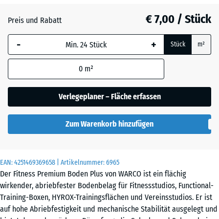
28
mm
€ 7,00 / Stück
Preis und Rabatt
Die gewählte, blau
-
+
Stück
m²
umrandete
Abmessung wird
0
m²
(sofern in den
Produktdaten nicht
anders angegeben)
Verlegeplaner – Fläche erfassen
für die
Bedarfsberechnung
Zum Warenkorb hinzufügen
verwendet.
28,9
x
EAN:
4251469369658
| Artikelnummer:
6965
28,9
Der Fitness Premium Boden Plus von WARCO ist ein flächig
x
wirkender, abriebfester Bodenbelag für Fitnessstudios, Functional-
2,8
Training-Boxen, HYROX-Trainingsflächen und Vereinsstudios. Er ist
cm
auf hohe Abriebfestigkeit und mechanische Stabilität ausgelegt und