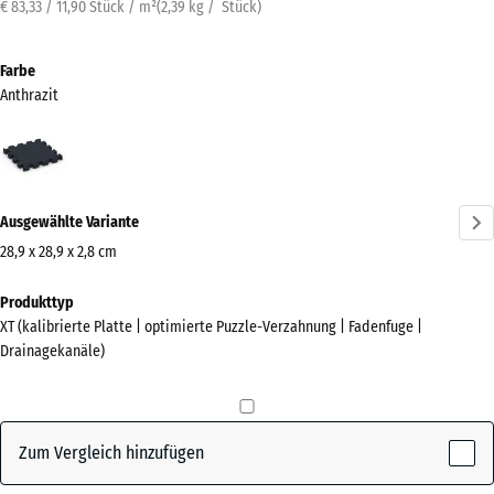
€ 83,33 / 11,90 Stück / m²
(
2,39
kg
/ Stück)
Farbe
Anthrazit
Anthrazit
(active)
Ausgewählte Variante
28,9 x 28,9 x 2,8 cm
Abmessungen
Produkttyp
für
XT (kalibrierte Platte | optimierte Puzzle-Verzahnung | Fadenfuge |
den
Drainagekanäle)
Versand
315
x
315
Zum Vergleich hinzufügen
x