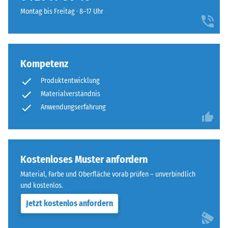
-
Widerstandsfähigkeit
Montag bis Freitag · 8–17 Uhr
-
gegenüber
-
Punktbelastungen
-
hinweist.
-
Punktbelastungen
Kompetenz
-
entstehen
-
Produktentwicklung
z.
-
B.
Materialverständnis
-
durch
Anwendungserfahrung
-
Schuhe
-
mit
-
hohen
-
Absätzen,
Kostenloses Muster anfordern
-
Möbelbeine,
-
Material, Farbe und Oberfläche vorab prüfen – unverbindlich
Pflanzkübel
und kostenlos.
-
auf
-
Jetzt kostenlos anfordern
Rollen
-
oder
-