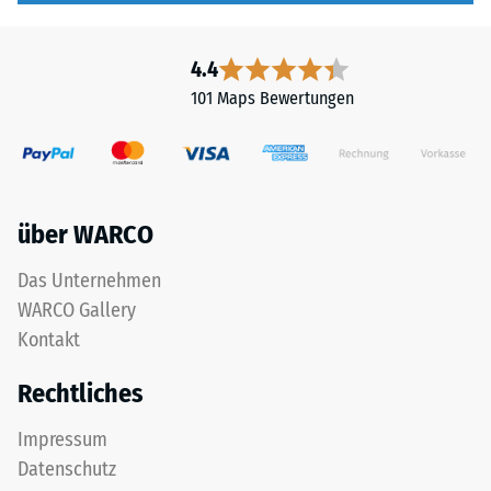
Gerätefüße.
-
Zur
-
Bestimmung
4.4
-
der
-
101 Maps Bewertungen
Druckfestigkeit
-
wird
-
das
-
Prüfverfahren
-
nach
-
über WARCO
BS
-
7188:1998
Das Unternehmen
-
angewendet.
-
WARCO Gallery
Dabei
-
Kontakt
wird
-
ein
-
Rechtliches
Prüfkörper
-
mit
-
Impressum
einer
-
Datenschutz
Fläche
-