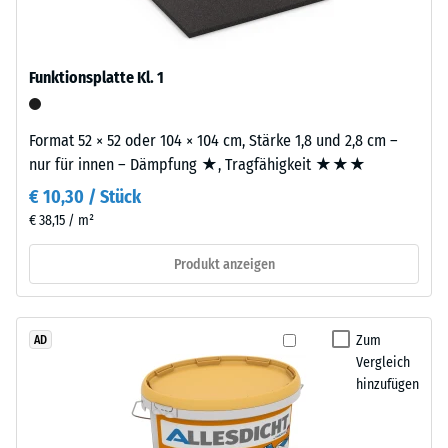
Werkstoffes
Für
beschreibt
schwarze
seinen
oder
Widerstand
Funktionsplatte Kl. 1
anthrazitfarbene
gegen
Produkte
punktuelle
wird
Format 52 × 52 oder 104 × 104 cm, Stärke 1,8 und 2,8 cm –
Belastungen.
ein
nur für innen – Dämpfung ★, Tragfähigkeit ★★★
Sie
farbloses
gibt
€ 10,30 / Stück
Bindemittel
an,
€ 38,15 / m²
verwendet.
in
Farbige
Produkt anzeigen
welchem
Varianten
Maße
erhalten
der
ihre
Werkstoff
Zum
AD
Farbe
unter
Vergleich
durch
der
hinzufügen
ein
Einwirkung
pigmentiertes
einer
Bindemittel.