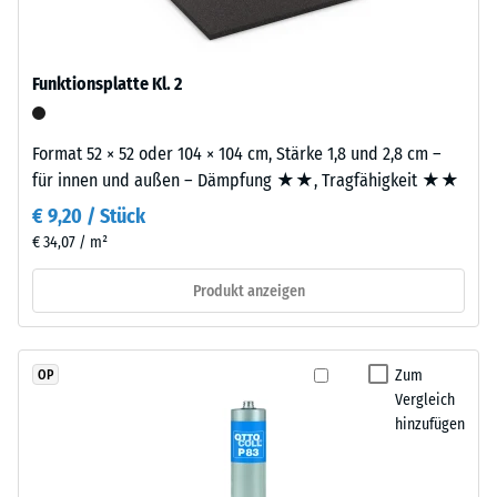
„End
Wärmedämmung -
of
Skalenwert 3 =
Life
Funktionsplatte Kl. 2
Wärmeleitfähigkeit
Tyres“
ca. 0,11 W/(m·K)
und
Druckfestigkeit
Format 52 × 52 oder 104 × 104 cm, Stärke 1,8 und 2,8 cm –
bezeichnet
-
für innen und außen – Dämpfung ★★, Tragfähigkeit ★★
Gummigranulat,
das
Skalenwert
€ 9,20 / Stück
aus
€ 34,07 / m²
4
dem
=
Produkt anzeigen
Recycling
von
ca.
Altreifen
0,25
gewonnen
Zum
OP
mm
wird.
Vergleich
Die
hinzufügen
verbleibende
feine
Eindellung
Körnung