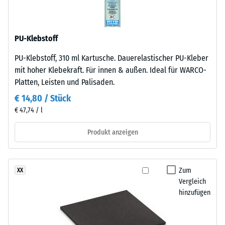
nach
erzeugt
eine
24
gleichmäßige,
Stunden
PU-Klebstoff
fein
Entlastung
strukturierte
PU-Klebstoff, 310 ml Kartusche. Dauerelastischer PU-Kleber
Oberfläche.
(BS
mit hoher Klebekraft. Für innen & außen. Ideal für WARCO-
Dadurch
7188)
Platten, Leisten und Palisaden.
wirkt
€ 14,80 / Stück
die
€ 47,74 / l
Oberfläche
ruhig
Produkt anzeigen
/ 5
und
geschlossen
und
Zum
XX
lässt
Vergleich
sich
Die
hinzufügen
vergleichsweise
Druckfestigkeit
leicht
eines
reinigen.