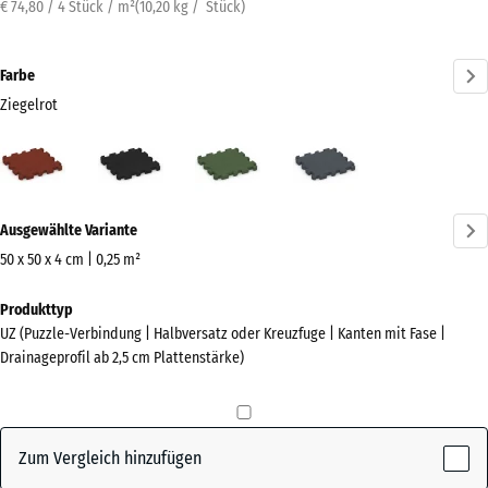
€ 74,80 / 4 Stück / m²
(
10,20
kg
/ Stück)
Farbe
Ziegelrot
Ziegelrot
Anthrazit
Grasgrün
Schiefergrau
(active)
Mehr
Ausgewählte Variante
Informationen
zu
50 x 50 x 4 cm | 0,25 m²
den
Abmessungen
Produkttyp
Farben?
für
UZ (Puzzle-Verbindung | Halbversatz oder Kreuzfuge | Kanten mit Fase |
den
Farbpalette
Drainageprofil ab 2,5 cm Plattenstärke)
Versand
anzeigen
540
(active)
Ziegelrot
x
540
Zum Vergleich hinzufügen
x