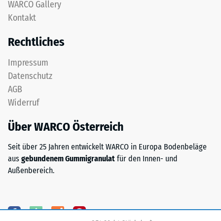
nach
WARCO Gallery
feinem
Kontakt
24
ELT-
Granulat
Stunden
Rechtliches
bildet
Entlastung
eine
Impressum
(BS
abriebfeste,
Datenschutz
rutschhemmende
7188)
AGB
Oberfläche.
Widerruf
Die
untere
Über WARCO Österreich
Schicht
/ 5
aus
Seit über 25 Jahren entwickelt WARCO in Europa Bodenbeläge
gröberem
aus
gebundenem Gummigranulat
für den Innen- und
ELT-
Außenbereich.
Granulat
unterstützt
Die
Elastizität,
Druckfestigkeit
Stoßdämpfung
eines