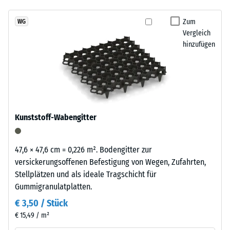
7188)
kein
Granulatstruktur,
Produkt
Scheinbare
das
Zum
WG
für
Dichte -
Vergleich
sich
den
Skalenwert
hinzufügen
natürlich
3 = 840 bis
Produktvergleich
in
900 kg/m³
ausgewählt.
Garten-
und
Stoß-, Schwingungs-
Terrassenanlagen
und
Trittschalldämmung
einfügt.
Kunststoff-Wabengitter
– Skalenwert 3 =
deutliche Dämpfung
Material
Rutschfestigkeit Klasse
47,6 × 47,6 cm = 0,226 m². Bodengitter zur
–
DS (EN 14041) -
versickerungsoffenen Befestigung von Wegen, Zufahrten,
Bestandteile
Skalenwert 2 =
Stellplätzen und als ideale Tragschicht für
und
Gleitreibungskoeffizient
Gummigranulatplatten.
Aufbau
ca. 0,38
€ 3,50 / Stück
Abriebfestigkeit
€ 15,49 / m²
- Beständigkeit