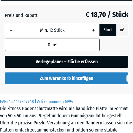
40
Anthrazit
- € 0,50
mm
€ 18,70 / Stück
Preis und Rabatt
Die gewählte, blau
Grasgrün
+ € 0,60
-
+
Stück
m²
umrandete
Abmessung wird
0
m²
(sofern in den
Schiefergrau
Produktdaten nicht
anders angegeben)
Verlegeplaner – Fläche erfassen
für die
Bedarfsberechnung
Zum Warenkorb hinzufügen
verwendet.
50
x
EAN:
4251469369948
| Artikelnummer:
6994
50
Die Fitness Bodenschutzmatte wird als handliche Platte im Format
x 4
von 50 × 50 cm aus PU-gebundenem Gummigranulat hergestellt.
cm
Über die präzise Puzzle-Verzahnung an den Rändern lassen sich die
|
Platten einfach zusammenstecken und bilden so eine stabile