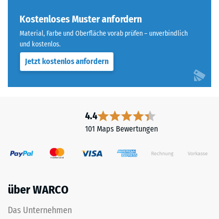
„End
Skalenwert 4 =
of
Kostenloses Muster anfordern
Wärmeleitfähigkeit
Life
ca. 0,09 W/(m·K)
Material, Farbe und Oberfläche vorab prüfen – unverbindlich
Tyres"
und kostenlos.
Frostbeständig
und
Jetzt kostenlos anfordern
bezeichnet
Druckfestigkeit
Gummigranulat,
-
das
Skalenwert
aus
dem
3
4.4
Recycling
=
101 Maps Bewertungen
von
ca.
Altreifen
gewonnen
0,5
wird.
mm
Die
über WARCO
verbleibende
obere
Nutzschicht
Eindellung
Das Unternehmen
aus