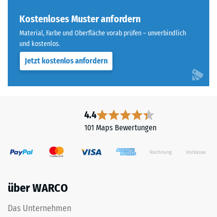
„End
Wärmedämmung -
of
Kostenloses Muster anfordern
Skalenwert 3 =
Life
Wärmeleitfähigkeit
Material, Farbe und Oberfläche vorab prüfen – unverbindlich
Tyres"
ca. 0,11 W/(m·K)
und kostenlos.
und
Frostbeständig
Jetzt kostenlos anfordern
bezeichnet
Gummigranulat,
Druckfestigkeit
das
-
aus
Skalenwert
dem
4.4
Recycling
3
101 Maps Bewertungen
von
=
Altreifen
ca.
gewonnen
wird.
0,5
Die
mm
über WARCO
obere
verbleibende
Nutzschicht
Das Unternehmen
aus
Eindellung