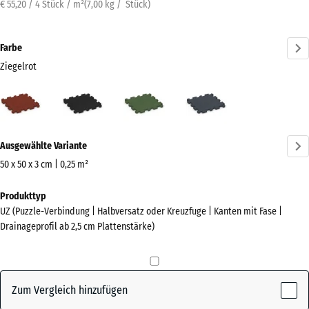
€ 55,20 / 4 Stück / m²
(
7,00
kg
/ Stück)
Farbe
Ziegelrot
Ziegelrot
Anthrazit
Grasgrün
Schiefergrau
(active)
Mehr
Ausgewählte Variante
Informationen
zu
50 x 50 x 3 cm | 0,25 m²
den
Abmessungen
Produkttyp
Farben?
für
UZ (Puzzle-Verbindung | Halbversatz oder Kreuzfuge | Kanten mit Fase |
den
Farbpalette
Drainageprofil ab 2,5 cm Plattenstärke)
Versand
anzeigen
540
(active)
Ziegelrot
x
540
Zum Vergleich hinzufügen
x