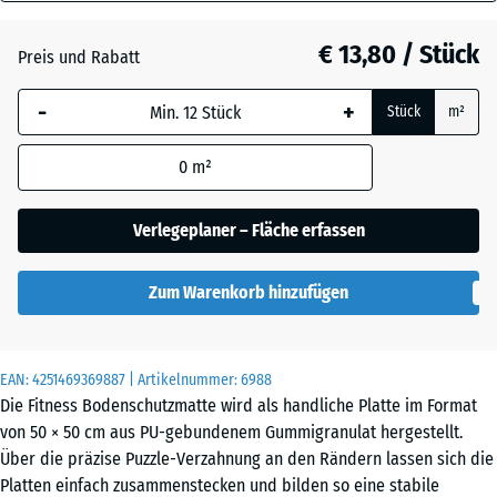
30
Anthrazit
- € 0,60
mm
€ 13,80 / Stück
Preis und Rabatt
Die gewählte, blau
Grasgrün
+ € 0,60
-
+
Stück
m²
umrandete
Abmessung wird
0
m²
(sofern in den
Schiefergrau
Produktdaten nicht
anders angegeben)
Verlegeplaner – Fläche erfassen
für die
Bedarfsberechnung
Zum Warenkorb hinzufügen
verwendet.
50
x
EAN:
4251469369887
| Artikelnummer:
6988
50
Die Fitness Bodenschutzmatte wird als handliche Platte im Format
x 3
von 50 × 50 cm aus PU-gebundenem Gummigranulat hergestellt.
cm
Über die präzise Puzzle-Verzahnung an den Rändern lassen sich die
|
Platten einfach zusammenstecken und bilden so eine stabile