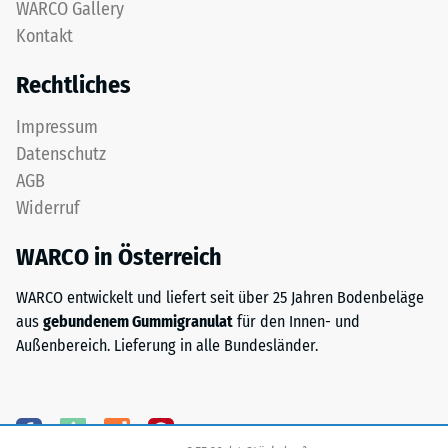
WARCO Gallery
feinem
nach
Kontakt
ELT-
24
Granulat
Rechtliches
bildet
Stunden
eine
Entlastung
Impressum
abriebfeste,
Datenschutz
(BS
rutschhemmende
AGB
Oberfläche.
7188)
Widerruf
Die
untere
WARCO in Österreich
Schicht
aus
/ 5
WARCO entwickelt und liefert seit über 25 Jahren Bodenbeläge
gröberem
aus
gebundenem Gummigranulat
für den Innen- und
ELT-
Außenbereich. Lieferung in alle Bundesländer.
Granulat
unterstützt
Elastizität,
Die
Stoßdämpfung
Druckfestigkeit