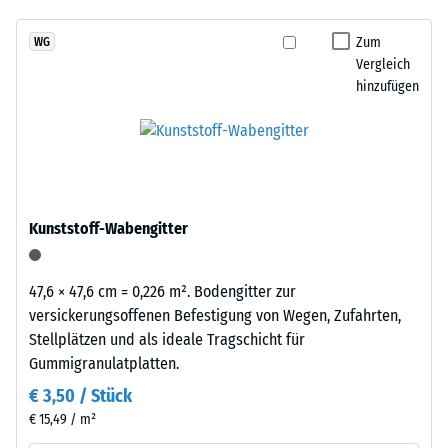
7188)
kein
Granulatstruktur,
Produkt
Scheinbare
das
Zum
WG
für
Dichte -
Vergleich
sich
den
Skalenwert
hinzufügen
natürlich
3 = 840 bis
Produktvergleich
in
900 kg/m³
ausgewählt.
Garten-
und
Stoß-, Schwingungs-
Terrassenanlagen
und
Trittschalldämmung
einfügt.
Kunststoff-Wabengitter
– Skalenwert 2 =
angenehme
Material
Dämpfung
47,6 × 47,6 cm = 0,226 m². Bodengitter zur
–
Rutschfestigkeit Klasse
versickerungsoffenen Befestigung von Wegen, Zufahrten,
Bestandteile
DS (EN 14041) -
Stellplätzen und als ideale Tragschicht für
und
Skalenwert 2 =
Gummigranulatplatten.
Aufbau
Gleitreibungskoeffizient
€ 3,50 / Stück
ca. 0,38
€ 15,49 / m²
Abriebfestigkeit