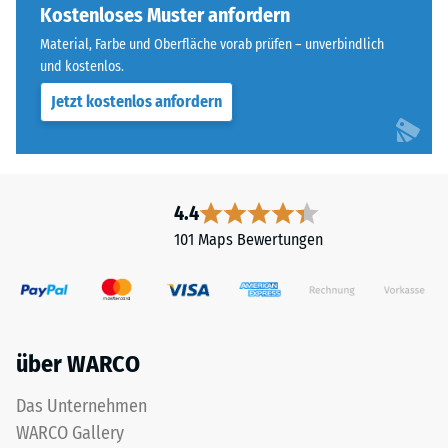
„End
Kostenloses Muster anfordern
Skalenwert 3 =
of
Wärmeleitfähigkeit
Material, Farbe und Oberfläche vorab prüfen – unverbindlich
Life
ca. 0,11 W/(m·K)
und kostenlos.
Tyres"
Jetzt kostenlos anfordern
Frostbeständig
und
bezeichnet
Druckfestigkeit
Gummigranulat,
-
das
Skalenwert
aus
4.4
dem
2
101 Maps Bewertungen
Recycling
=
von
ca.
Altreifen
gewonnen
0,75
wird.
mm
über WARCO
Die
verbleibende
obere
Das Unternehmen
Nutzschicht
Eindellung
WARCO Gallery
aus