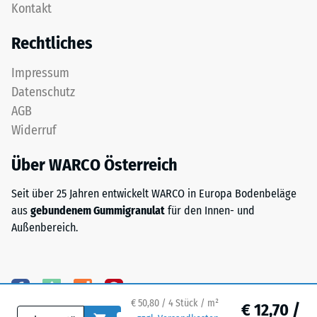
nach
Kontakt
feinem
24
ELT-
Rechtliches
Granulat
Stunden
bildet
Entlastung
Impressum
eine
Datenschutz
(BS
abriebfeste,
AGB
rutschhemmende
7188)
Widerruf
Oberfläche.
Die
Über WARCO Österreich
untere
Schicht
/ 5
Seit über 25 Jahren entwickelt WARCO in Europa Bodenbeläge
aus
aus
gebundenem Gummigranulat
für den Innen- und
gröberem
Außenbereich.
ELT-
Granulat
unterstützt
Die
Elastizität,
Druckfestigkeit
Stoßdämpfung
eines
€ 50,80 / 4 Stück / m²
€ 12,70 /