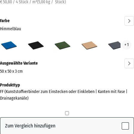
€ 50,80 / 4 Stück / m²
(
5,00
kg
/ Stück)
Farbe
Himmelblau
Himmelblau
Anthrazit
Grasgrün
Sandbeige
Schi
+ 1
(active)
Mehr
Ausgewählte Variante
Informationen
zu
50 x 50 x 3 cm
den
Abmessungen
Produkttyp
Farben?
für
FF (Kunststoffverbinder zum Einstecken oder Einkleben | Kanten mit Fase |
den
Farbpalette
Drainagekanäle)
Versand
anzeigen
500
(active)
Himmelblau
x
500
Zum Vergleich hinzufügen
x