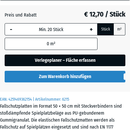
30
Anthrazit
- € 2,90
mm
€ 12,70 / Stück
Preis und Rabatt
Die gewählte, blau
Grasgrün
- € 1,80
-
+
Stück
m²
umrandete
Abmessung wird
0
m²
(sofern in den
Sandbeige
+ € 0,40
Produktdaten nicht
anders angegeben)
Verlegeplaner – Fläche erfassen
für die
Schiefergrau
Bedarfsberechnung
Zum Warenkorb hinzufügen
verwendet.
50
Ziegelrot
- € 2,70
x
EAN:
4251469362154
| Artikelnummer:
6215
50
Fallschutzplatten im Format 50 × 50 cm mit Steckverbindern sind
x 3
stoßdämpfende Spielplatzbeläge aus PU-gebundenem
cm
Gummigranulat. Die elastischen Fallschutzmatten werden als
Fallschutz auf Spielplätzen eingesetzt und sind nach EN 1177