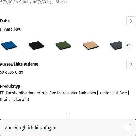
€ 79,60 / 4 Stück / m²
(
9,30
kg
/ Stück)
Farbe
Himmelblau
Himmelblau
Anthrazit
Grasgrün
Sandbeige
Schi
+ 1
(active)
Mehr
Ausgewählte Variante
Informationen
zu
50 x 50 x 6 cm
den
Abmessungen
Produkttyp
Farben?
für
FF (Kunststoffverbinder zum Einstecken oder Einkleben | Kanten mit Fase |
den
Farbpalette
Drainagekanäle)
Versand
anzeigen
500
(active)
Himmelblau
x
500
Zum Vergleich hinzufügen
x