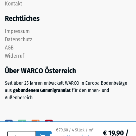
Kontakt
aus
nach
feinem
Rechtliches
24
ELT-
Granulat
Stunden
Impressum
bildet
Entlastung
Datenschutz
eine
(BS
AGB
abriebfeste,
Widerruf
rutschhemmende
7188)
Oberfläche.
Über WARCO Österreich
Die
untere
Seit über 25 Jahren entwickelt WARCO in Europa Bodenbeläge
Schicht
/ 5
aus
gebundenem Gummigranulat
für den Innen- und
aus
Außenbereich.
gröberem
ELT-
Granulat
unterstützt
Die
Elastizität,
Druckfestigkeit
€ 79,60 / 4 Stück / m²
€ 19,90 /