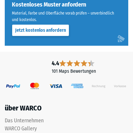
für
Kostenloses Muster anfordern
Wärmedämmung -
„End
Skalenwert 5 =
Material, Farbe und Oberfläche vorab prüfen – unverbindlich
of
Wärmeleitfähigkeit
und kostenlos.
Life
ca. 0,07 W/(m·K)
Jetzt kostenlos anfordern
Tyres"
Frostbeständig
und
bezeichnet
Druckfestigkeit
Gummigranulat,
-
das
4.4
Skalenwert
aus
101 Maps Bewertungen
dem
2
Recycling
=
von
ca.
Altreifen
gewonnen
0,75
über WARCO
wird.
mm
Die
Das Unternehmen
verbleibende
obere
WARCO Gallery
Nutzschicht
Eindellung