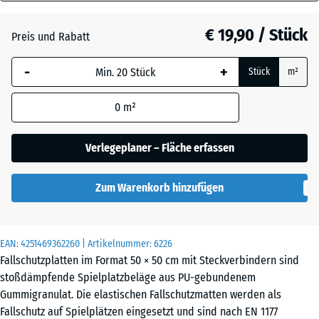
60
Anthrazit
- € 3,00
mm
€ 19,90 / Stück
Preis und Rabatt
Die gewählte, blau
Grasgrün
- € 1,60
-
+
Stück
m²
umrandete
Abmessung wird
0
m²
(sofern in den
Sandbeige
+ € 0,50
Produktdaten nicht
anders angegeben)
Verlegeplaner – Fläche erfassen
für die
Schiefergrau
Bedarfsberechnung
Zum Warenkorb hinzufügen
verwendet.
50
Ziegelrot
- € 2,70
x
EAN:
4251469362260
| Artikelnummer:
6226
50
Fallschutzplatten im Format 50 × 50 cm mit Steckverbindern sind
x 6
stoßdämpfende Spielplatzbeläge aus PU-gebundenem
cm
Gummigranulat. Die elastischen Fallschutzmatten werden als
Fallschutz auf Spielplätzen eingesetzt und sind nach EN 1177