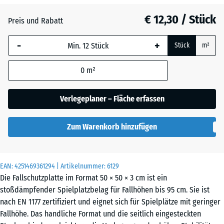
Anthrazit
- € 0,50
€ 12,30 / Stück
Preis und Rabatt
-
+
Graphitgrau
Stück
m²
0
m²
Tomatenrot
- € 0,50
Verlegeplaner – Fläche erfassen
Zum Warenkorb hinzufügen
EAN:
4251469361294
| Artikelnummer:
6129
Die Fallschutzplatte im Format 50 × 50 × 3 cm ist ein
stoßdämpfender Spielplatzbelag für Fallhöhen bis 95 cm. Sie ist
nach EN 1177 zertifiziert und eignet sich für Spielplätze mit geringer
Fallhöhe. Das handliche Format und die seitlich eingesteckten