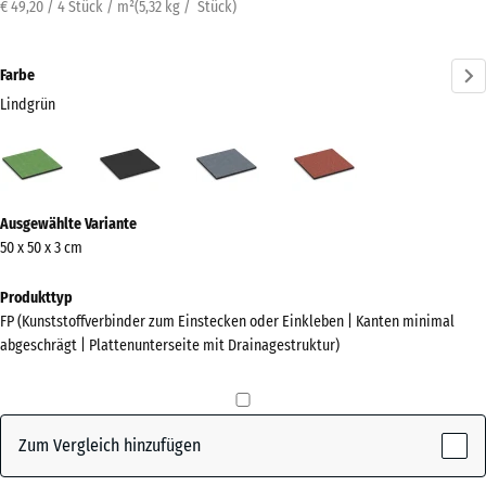
€ 49,20 / 4 Stück / m²
(
5,32
kg
/ Stück)
Farbe
Lindgrün
Lindgrün
Anthrazit
Graphitgrau
Tomatenrot
(active)
Mehr
Ausgewählte Variante
Informationen
50 x 50 x 3 cm
zu
den
Produkttyp
Farben?
FP (Kunststoffverbinder zum Einstecken oder Einkleben | Kanten minimal
abgeschrägt | Plattenunterseite mit Drainagestruktur)
Farbpalette
anzeigen
(active)
Lindgrün
Zum Vergleich hinzufügen