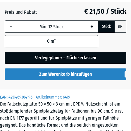
Atlantik
€ 21,50 / Stück
Preis und Rabatt
-
+
Dunkelgrauer
Stück
m²
- € 2,20
Granit
0
m²
Englischer
Verlegeplaner – Fläche erfassen
Rasen
Zum Warenkorb hinzufügen
Feuersglut
EAN:
4251469364196
| Artikelnummer:
6419
Die Fallschutzplatte 50 × 50 × 3 cm mit EPDM-Nutzschicht ist ein
Grauer
stoßdämpfender Spielplatzbelag für Fallhöhen bis 90 cm. Sie ist
Granit
nach EN 1177 geprüft und für Spielplätze mit geringer Fallhöhe
geeignet. Das handliche Format und die seitlich eingesteckten