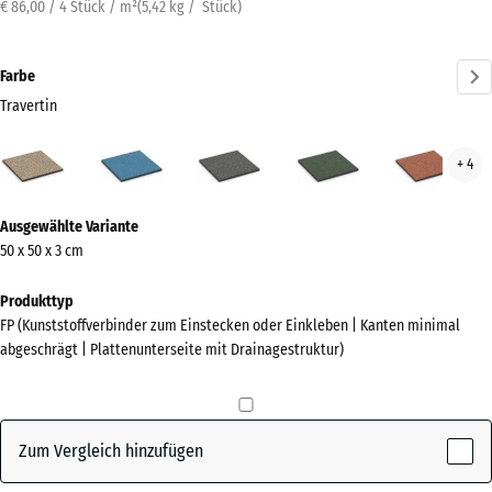
€ 86,00 / 4 Stück / m²
(
5,42
kg
/ Stück)
Farbe
Travertin
Travertin
Atlantik
Dunkelgrauer
Englischer
Feue
+ 4
(active)
Granit
Rasen
Mehr
Ausgewählte Variante
Informationen
50 x 50 x 3 cm
zu
den
Produkttyp
Farben?
FP (Kunststoffverbinder zum Einstecken oder Einkleben | Kanten minimal
abgeschrägt | Plattenunterseite mit Drainagestruktur)
Farbpalette
anzeigen
(active)
Travertin
Zum Vergleich hinzufügen