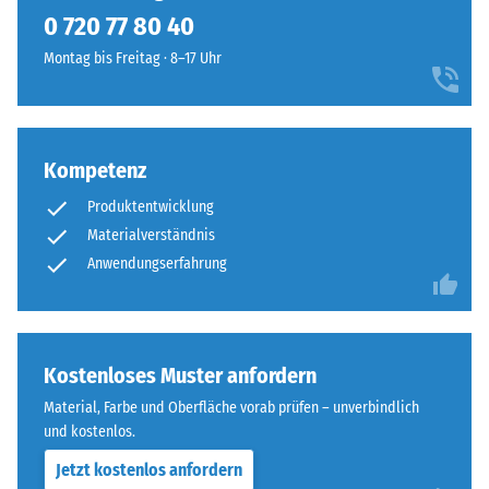
kein
hellen
0 720 77 80 40
Produkt
Scheinbare
Farbbild,
für
Dichte -
Montag bis Freitag · 8–17 Uhr
das
den
Skalenwert
an
1 = bis 780
Produktvergleich
hellen
kg/m³
ausgewählt.
Kalkstein
erinnert
Kompetenz
Stoß-, Schwingungs-
und
und
Produktentwicklung
Trittschalldämmung
Außenanlagen
Materialverständnis
– Skalenwert 3 =
eine
Anwendungserfahrung
deutliche Dämpfung
natürlich-
mineralische
Rutschfestigkeit Klasse
Note
DS (EN 14041) -
gibt.
Skalenwert 4 =
Kostenloses Muster anfordern
Gleitreibungskoeffizient
ca. 0,53
Material, Farbe und Oberfläche vorab prüfen – unverbindlich
Material
und kostenlos.
Abriebfestigkeit
–
- Beständigkeit
Bestandteile
Jetzt kostenlos anfordern
gegen