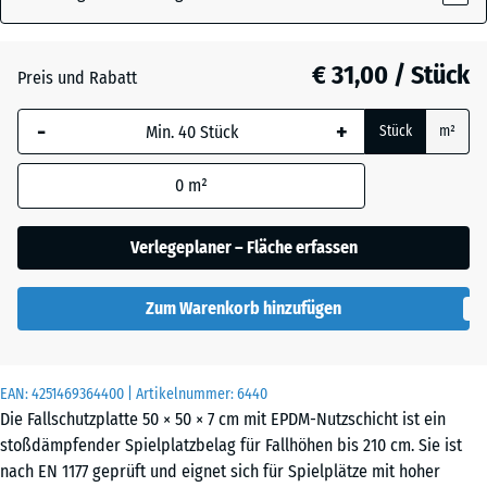
€ 31,00 / Stück
Atlantik
Preis und Rabatt
-
+
Stück
m²
Englischer
Rasen
0
m²
Verlegeplaner – Fläche erfassen
Feuersglut
Zum Warenkorb hinzufügen
Grauer
Granit
EAN:
4251469364400
| Artikelnummer:
6440
Die Fallschutzplatte 50 × 50 × 7 cm mit EPDM-Nutzschicht ist ein
stoßdämpfender Spielplatzbelag für Fallhöhen bis 210 cm. Sie ist
Lavendel
nach EN 1177 geprüft und eignet sich für Spielplätze mit hoher