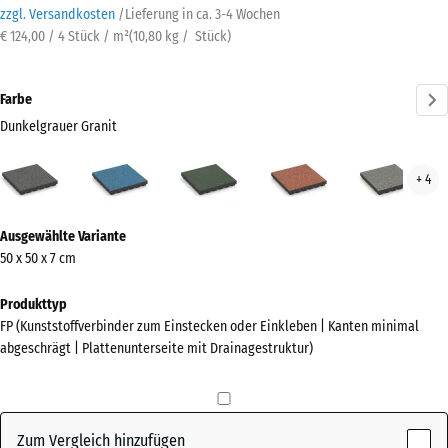
zzgl. Versandkosten
/
Lieferung in ca.
3-4 Wochen
€ 124,00 / 4 Stück / m²
(
10,80
kg
/ Stück)
Farbe
Dunkelgrauer Granit
Dunkelgrauer
Atlantik
Englischer
Feuersglut
Grau
+ 4
Granit
Rasen
Gran
(active)
Mehr
Ausgewählte Variante
Informationen
50 x 50 x 7 cm
zu
den
Produkttyp
Farben?
FP (Kunststoffverbinder zum Einstecken oder Einkleben | Kanten minimal
abgeschrägt | Plattenunterseite mit Drainagestruktur)
Farbpalette
anzeigen
Dunkelgrauer
Zum Vergleich hinzufügen
(active)
Granit