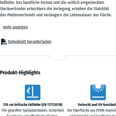
Fallhöhe. Das handliche Format und die seitlich eingesteckten
Steckverbinder erleichtern die Verlegung, erhöhen die Stabilität
Rattan
des Plattenverbunds und verlängern die Lebensdauer der Fläche.
Lounge
Einzelne Fallschutzplatten lassen sich bei Bedarf austauschen.
mehr anzeigen
Einsatzbereiche
Die 7 cm starke Fallschutzplatte schützt Kinder vor Sturzverletzungen
unter höheren Spielelementen mit größeren Fallhöhen – etwa
Terra
Datenblatt herunterladen
Kletteranlagen, Spieltürmen, Netzstrukturen und größeren
Cotta
Spielkombinationen. Typische Einsatzorte sind Schulen, öffentliche
Spielplätze und Freizeitanlagen. Auch in Therapie, Reha und Pflege
wird der Belag eingesetzt, besonders dort, wo häufiger Hautkontakt
Travertin
mit der Oberfläche zu erwarten ist.
Produkt-Highlights
Aufbau und Material
Die Fallschutzplatte ist zweilagig aufgebaut. Die elastische
Vorteile
Funktionsschicht aus PU-gebundenem ELT-Gummigranulat sorgt für
die Stoßdämpfung, die EPDM-Nutzschicht für eine farbbeständige,
witterungsresistente Oberfläche. EPDM ist ein farbstabiles
210 cm kritische Fallhöhe (EN 1177:2018)
Farbecht und UV-beständ
Synthesekautschuk, das auch bei intensiver Sonneneinstrahlung
TÜV-geprüfter Spielplatzboden. Sicherheit
Die Oberfläche aus EPDM-Gummi
seine Farbe behält. Die umlaufend abgeschrägte Kante (Fase) ergibt