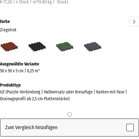
€ 77,20 / 4 Stück / m²
(
9,80
kg
/ Stück)
Farbe
Ziegelrot
Ziegelrot
Anthrazit
Grasgrün
Schiefergrau
(active)
Mehr
Ausgewählte Variante
Informationen
50 x 50 x 5 cm | 0,25 m²
zu
den
Produkttyp
Farben?
UZ (Puzzle-Verbindung | Halbversatz oder Kreuzfuge | Kanten mit Fase |
Drainageprofil ab 2,5 cm Plattenstärke)
Farbpalette
anzeigen
(active)
Ziegelrot
Zum Vergleich hinzufügen