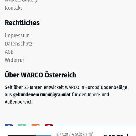
feinem
Kontakt
24
ELT-
Granulat
Stunden
Rechtliches
bildet
Entlastung
eine
Impressum
(BS
abriebfeste,
Datenschutz
rutschhemmende
7188)
AGB
Oberfläche.
Widerruf
Die
untere
Über WARCO Österreich
Schicht
/ 5
aus
Seit über 25 Jahren entwickelt WARCO in Europa Bodenbeläge
gröberem
aus
gebundenem Gummigranulat
für den Innen- und
ELT-
Außenbereich.
Granulat
unterstützt
Die
Elastizität,
Druckfestigkeit
Stoßdämpfung
eines
und
Werkstoffes
€ 77,20 / 4 Stück / m²