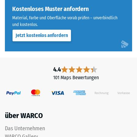
Skalenwert 4 =
of
Kostenloses Muster anfordern
Wärmeleitfähigkeit
Life
ca. 0,09 W/(m·K)
Material, Farbe und Oberfläche vorab prüfen – unverbindlich
Tyres"
und kostenlos.
Frostbeständig
und
Jetzt kostenlos anfordern
bezeichnet
Druckfestigkeit
Gummigranulat,
-
das
Skalenwert
aus
dem
2
4.4
Recycling
=
101 Maps Bewertungen
von
ca.
Altreifen
gewonnen
0,75
wird.
mm
Die
über WARCO
verbleibende
obere
Nutzschicht
Eindellung
Das Unternehmen
aus
nach
WARCO Gallery