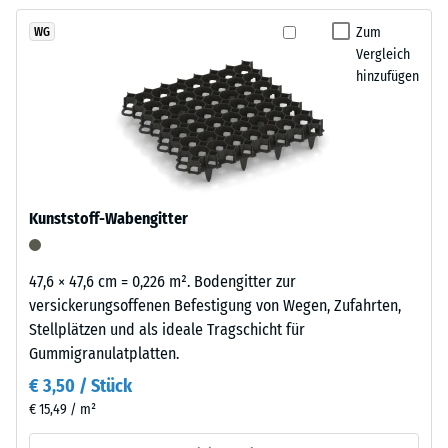
kein
Granulatstruktur,
Produkt
Scheinbare
das
Zum
WG
für
Dichte -
Vergleich
sich
den
Skalenwert
hinzufügen
natürlich
1 = bis 780
Produktvergleich
in
kg/m³
ausgewählt.
Garten-
und
Stoß-, Schwingungs-
Terrassenanlagen
und
Trittschalldämmung
einfügt.
Kunststoff-Wabengitter
– Skalenwert 4 =
starke Dämpfung
Material
Rutschfestigkeit Klasse
47,6 × 47,6 cm = 0,226 m². Bodengitter zur
–
DS (EN 14041) -
versickerungsoffenen Befestigung von Wegen, Zufahrten,
Bestandteile
Skalenwert 3 =
Stellplätzen und als ideale Tragschicht für
und
Gleitreibungskoeffizient
Gummigranulatplatten.
Aufbau
ca. 0,45
€ 3,50 / Stück
Abriebfestigkeit
€ 15,49 / m²
- Beständigkeit
Das
gegen