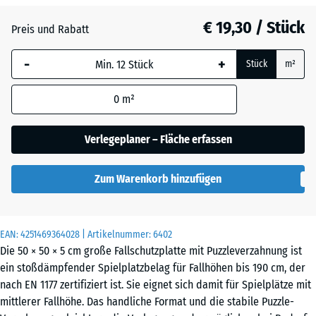
Anthrazit
- € 0,50
€ 19,30 / Stück
Preis und Rabatt
-
+
Grasgrün
+ € 0,60
Stück
m²
0
m²
Schiefergrau
Verlegeplaner – Fläche erfassen
Zum Warenkorb hinzufügen
EAN:
4251469364028
| Artikelnummer:
6402
Die 50 × 50 × 5 cm große Fallschutzplatte mit Puzzleverzahnung ist
ein stoßdämpfender Spielplatzbelag für Fallhöhen bis 190 cm, der
nach EN 1177 zertifiziert ist. Sie eignet sich damit für Spielplätze mit
mittlerer Fallhöhe. Das handliche Format und die stabile Puzzle-