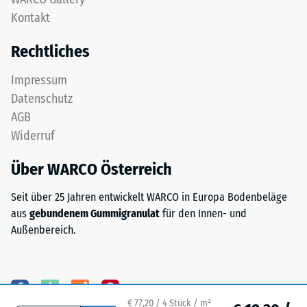
zweischichtig
Kontakt
24
aufgebaut
und
Stunden
Rechtliches
besteht
Entlastung
aus
Impressum
(BS
gereinigtem,
Datenschutz
schwarzem
7188)
AGB
ELT-
Widerruf
Granulat
sowie
Über WARCO Österreich
einem
/ 5
Polyurethan-
Seit über 25 Jahren entwickelt WARCO in Europa Bodenbeläge
Bindemittel.
aus
gebundenem Gummigranulat
für den Innen- und
ELT
Außenbereich.
steht
für
Die
„End
Druckfestigkeit
of
eines
Life
Werkstoffes
€ 77,20 / 4 Stück / m²