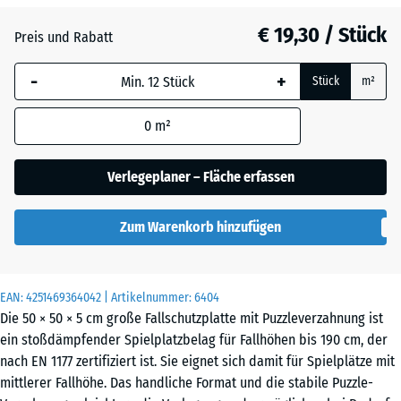
Anthrazit
- € 0,50
€ 19,30 / Stück
Preis und Rabatt
-
+
Grasgrün
+ € 0,60
Stück
m²
0
m²
Ziegelrot
Verlegeplaner – Fläche erfassen
Zum Warenkorb hinzufügen
EAN:
4251469364042
| Artikelnummer:
6404
Die 50 × 50 × 5 cm große Fallschutzplatte mit Puzzleverzahnung ist
ein stoßdämpfender Spielplatzbelag für Fallhöhen bis 190 cm, der
nach EN 1177 zertifiziert ist. Sie eignet sich damit für Spielplätze mit
mittlerer Fallhöhe. Das handliche Format und die stabile Puzzle-