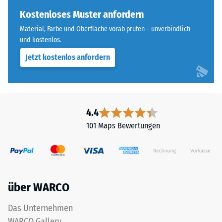
ist
Skalenwert 4 =
bei
Kostenloses Muster anfordern
Wärmeleitfähigkeit
diesem
ca. 0,09 W/(m·K)
Material, Farbe und Oberfläche vorab prüfen – unverbindlich
dunklen
und kostenlos.
Frostbeständig
Farbton
Jetzt kostenlos anfordern
jedoch
Druckfestigkeit
gering.
-
Skalenwert
Material
2
4.4
–
=
Bestandteile
101 Maps Bewertungen
und
ca.
Aufbau
0,75
mm
über WARCO
verbleibende
Das
Produkt
Eindellung
Das Unternehmen
ist
nach
WARCO Gallery