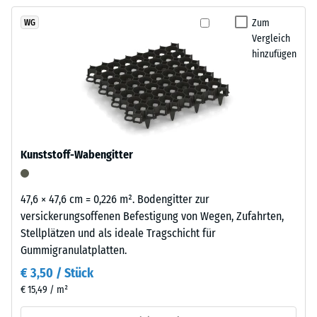
kein
Reifenverwertung
Produkt
Scheinbare
mit
Zum
WG
für
Dichte -
Vergleich
einem
den
Skalenwert
hinzufügen
schiefergrau
1 = bis 780
Produktvergleich
pigmentierten
kg/m³
ausgewählt.
Bindemittel
gleichmäßig
Stoß-, Schwingungs-
umhüllt.
und
Trittschalldämmung
Der
Kunststoff-Wabengitter
– Skalenwert 4 =
Farbton
starke Dämpfung
zeigt
sich
Rutschfestigkeit Klasse
47,6 × 47,6 cm = 0,226 m². Bodengitter zur
als
DS (EN 14041) -
versickerungsoffenen Befestigung von Wegen, Zufahrten,
dunkles,
Skalenwert 3 =
Stellplätzen und als ideale Tragschicht für
kühles
Gleitreibungskoeffizient
Gummigranulatplatten.
ca. 0,45
Grau
€ 3,50 / Stück
mit
Abriebfestigkeit
€ 15,49 / m²
gleichmäßiger
- Beständigkeit
Farbgebung
gegen