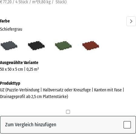
€ 77,20 / 4 Stück / m²
(
9,80
kg
/ Stück)
Farbe
Schiefergrau
Schiefergrau
Anthrazit
Grasgrün
Ziegelrot
(active)
Mehr
Ausgewählte Variante
Informationen
50 x 50 x 5 cm | 0,25 m²
zu
den
Produkttyp
Farben?
UZ (Puzzle-Verbindung | Halbversatz oder Kreuzfuge | Kanten mit Fase |
Drainageprofil ab 2,5 cm Plattenstärke)
Farbpalette
anzeigen
(active)
Schiefergrau
Zum Vergleich hinzufügen