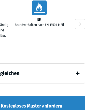
Efl
tändig –
Brandverhalten nach EN 13501-1: Efl
und
bar.
rgleichen
 Entlastung (BS 7188)
Kostenloses Muster anfordern