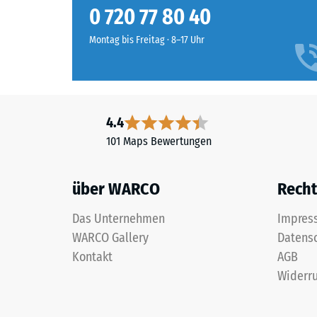
austauschen.
erscheint
Rutschfe
0 720 77 80 40
als
Abriebf
frisches,
Montag bis Freitag · 8–17 Uhr
helles
Wasserdu
Grün
Rutschh
mit
leichter
Wärmedä
4.4
Gelbwertigkeit,
Frostbe
101 Maps Bewertungen
das
Druckf
Außenanlagen
eine
-
über WARCO
Recht
lebendige,
Skale
frühlingshafte
Das Unternehmen
Impres
2
Note
WARCO Gallery
Datens
verleiht.
=
Kontakt
AGB
ca.
Widerru
Material
0,75
–
mm