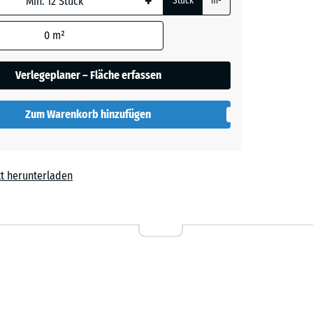
+
Stück
m²
0
m²
rot
- € 0,40
Verlegeplaner – Fläche erfassen
Zum Warenkorb hinzufügen
t herunterladen