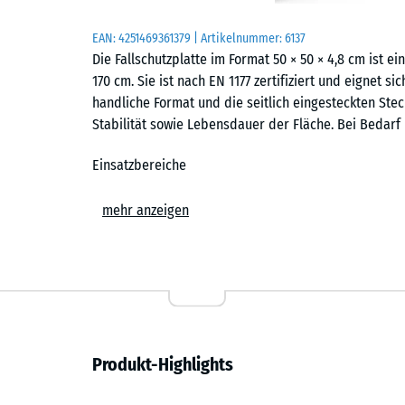
EAN:
4251469361379
| Artikelnummer:
6137
Die Fallschutzplatte im Format 50 × 50 × 4,8 cm ist 
170 cm. Sie ist nach EN 1177 zertifiziert und eignet si
handliche Format und die seitlich eingesteckten Ste
Stabilität sowie Lebensdauer der Fläche. Bei Bedarf 
Einsatzbereiche
Die 4,8 cm starke Fallschutzplatte wird überall dort 
mehr anzeigen
Sturzverletzungen geschützt werden sollen. Typische
Klettergeräte, Balancieranlagen, Spielkombinationen
sowie auf öffentlichen und privaten Spielplätzen. Au
Fallschutzmatte Verwendung.
Aufbau und Material
Produkt-Highlights
Die Fallschutzplatte besteht aus PU-gebundenem ELT-
und bezeichnet Gummigranulat aus recycelten Fahrzeu