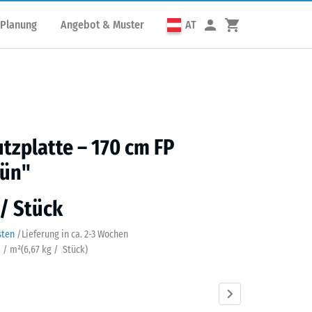
 Planung
Angebot & Muster
AT
utzplatte – 170 cm FP
rün"
 / Stück
sten
/
Lieferung in ca.
2-3 Wochen
k / m²
(
6,67
kg
/ Stück)