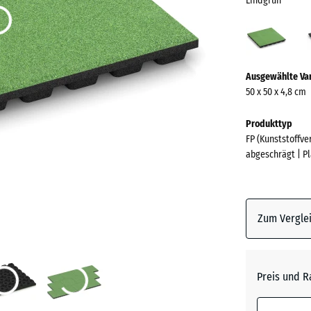
Lindgrün
Lind
(acti
Mehr
Ausgewählte Va
Informationen
50 x 50 x 4,8 cm
zu
den
Produkttyp
Farben?
FP (Kunststoffv
abgeschrägt | P
Farbpalett
anzeigen
Lindgrü
Zum Verglei
Anthrazi
Preis und R
Graphit