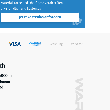
Material, Farbe und Oberfläche vorab prüfen –
unverbindlich und kostenlos.
agend" (BS 7188)
Jetzt kostenlos anfordern
h/m²)
 R10
ch
WARCO in
denem
nd