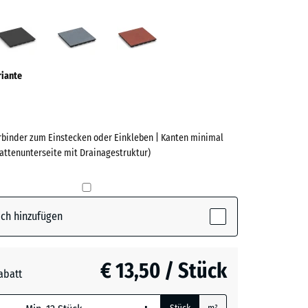
grün
Anthrazit
Graphitgrau
Tomatenrot
ve)
riante
erbinder zum Einstecken oder Einkleben | Kanten minimal
lattenunterseite mit Drainagestruktur)
e
(active)
n
ch hinzufügen
t
- € 0,80
€ 13,50 / Stück
abatt
grau