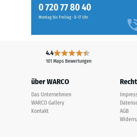
erscheint
Rutschfe
0 720 77 80 40
als
Abriebf
frisches,
Montag bis Freitag · 8–17 Uhr
helles
Wasserdu
Grün
Rutschh
mit
leichter
Wärmedä
4.4
Gelbwertigkeit,
Frostbe
101 Maps Bewertungen
das
Druckf
Außenanlagen
eine
-
über WARCO
Recht
lebendige,
Skale
frühlingshafte
Das Unternehmen
Impres
2
Note
WARCO Gallery
Datens
verleiht.
=
Kontakt
AGB
ca.
Widerru
Material
0,75
–
mm