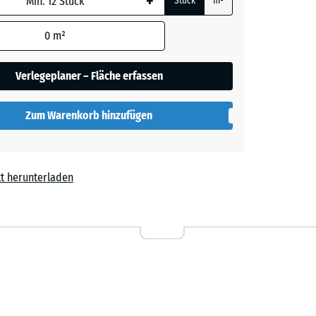
+
Stück
m²
0
m²
rot
- € 0,40
Verlegeplaner – Fläche erfassen
Zum Warenkorb hinzufügen
t herunterladen