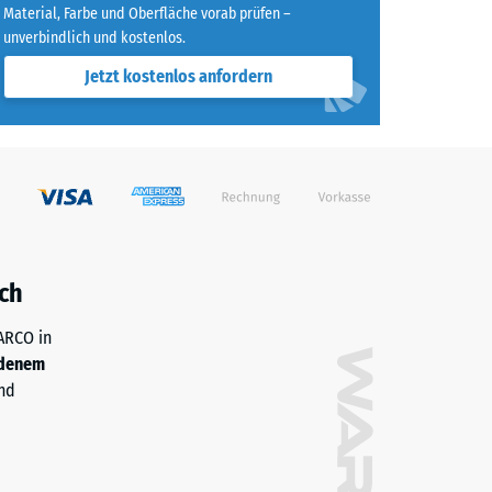
Material, Farbe und Oberfläche vorab prüfen –
unverbindlich und kostenlos.
agend" (BS 7188)
Jetzt kostenlos anfordern
h/m²)
 R10
ch
WARCO in
denem
nd