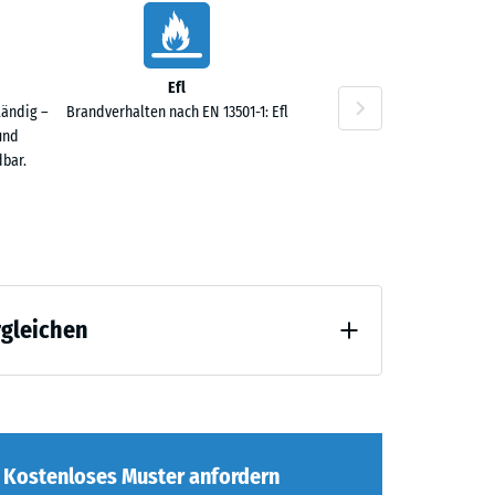
Efl
tändig –
Brandverhalten nach EN 13501-1: Efl
und
bar.
rgleichen
 Entlastung (BS 7188)
Kostenloses Muster anfordern