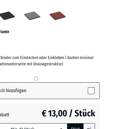
grün
Anthrazit
Graphitgrau
Tomatenrot
ve)
riante
erbinder zum Einstecken oder Einkleben | Kanten minimal
lattenunterseite mit Drainagestruktur)
e
(active)
n
ch hinzufügen
t
- € 0,40
€ 13,00 / Stück
abatt
grau