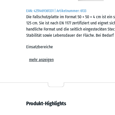
EAN:
4251469361331
| Artikelnummer:
6133
Die Fallschutzplatte im Format 50 × 50 × 4 cm ist ei
125 cm. Sie ist nach EN 1177 zertifiziert und eignet si
handliche Format und die seitlich eingesteckten Ste
Stabilität sowie Lebensdauer der Fläche. Bei Bedarf 
Einsatzbereiche
Die 4 cm starke Fallschutzplatte wird überall dort ei
mehr anzeigen
Sturzverletzungen geschützt werden sollen. Typische
klassische Rutschen, Wippen, Balancierstrecken und 
sowie auf öffentlichen und privaten Spielplätzen. Au
elastische Bodenbelag Verwendung.
Aufbau und Material
Produkt-Highlights
Die Fallschutzplatte besteht aus PU-gebundenem ELT-
und bezeichnet Gummigranulat aus recycelten Fahrzeu