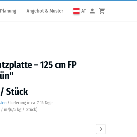
 Planung
Angebot & Muster
AT
utzplatte – 125 cm FP
rün"
 / Stück
sten
/
Lieferung in ca.
7-14 Tage
k / m²
(
6,15
kg
/ Stück)