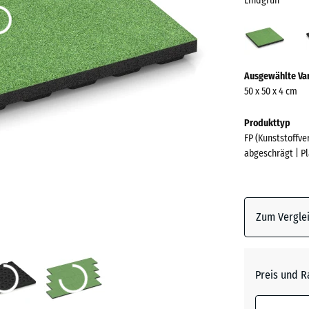
Lindgrün
Lind
(acti
Mehr
Ausgewählte Va
Informationen
50 x 50 x 4 cm
zu
den
Produkttyp
Farben?
FP (Kunststoffv
abgeschrägt | P
Farbpalett
anzeigen
Lindgrü
Zum Verglei
Anthrazi
Preis und R
Graphit