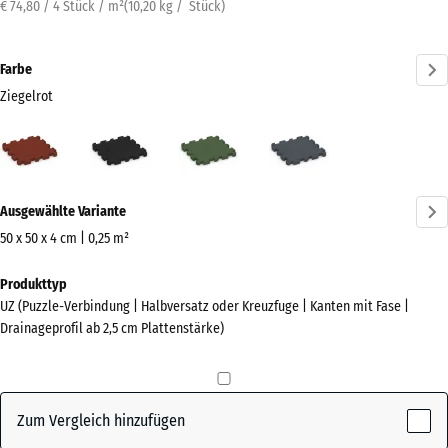
€ 74,80 / 4 Stück / m²
(
10,20
kg
/ Stück)
Farbe
Ziegelrot
Ziegelrot
Anthrazit
Grasgrün
Schiefergrau
(active)
Mehr
Ausgewählte Variante
Informationen
zu
50 x 50 x 4 cm | 0,25 m²
den
Abmessungen
Produkttyp
Farben?
für
UZ (Puzzle-Verbindung | Halbversatz oder Kreuzfuge | Kanten mit Fase |
den
Farbpalette
Drainageprofil ab 2,5 cm Plattenstärke)
Versand
anzeigen
540
(active)
Ziegelrot
x
540
Zum Vergleich hinzufügen
x