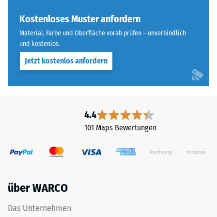
„End
Skalenwert 4 =
of
Kostenloses Muster anfordern
Wärmeleitfähigkeit
Life
ca. 0,09 W/(m·K)
Material, Farbe und Oberfläche vorab prüfen – unverbindlich
Tyres"
und kostenlos.
Frostbeständig
und
Jetzt kostenlos anfordern
bezeichnet
Druckfestigkeit
Gummigranulat,
-
das
Skalenwert
aus
dem
3
4.4
Recycling
=
101 Maps Bewertungen
von
ca.
Altreifen
gewonnen
0,5
wird.
mm
Die
über WARCO
verbleibende
obere
Nutzschicht
Eindellung
Das Unternehmen
aus