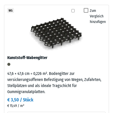
7188)
kein
Granulatstruktur,
Produkt
Scheinbare
das
Zum
WG
für
Dichte -
Vergleich
sich
den
Skalenwert
hinzufügen
natürlich
3 = 840 bis
Produktvergleich
in
900 kg/m³
ausgewählt.
Garten-
und
Stoß-, Schwingungs-
Terrassenanlagen
und
Trittschalldämmung
einfügt.
Kunststoff-Wabengitter
– Skalenwert 3 =
deutliche Dämpfung
Material
Rutschfestigkeit Klasse
47,6 × 47,6 cm = 0,226 m². Bodengitter zur
–
DS (EN 14041) -
versickerungsoffenen Befestigung von Wegen, Zufahrten,
Bestandteile
Skalenwert 2 =
Stellplätzen und als ideale Tragschicht für
und
Gleitreibungskoeffizient
Gummigranulatplatten.
Aufbau
ca. 0,38
€ 3,50 / Stück
Abriebfestigkeit
€ 15,49 / m²
- Beständigkeit