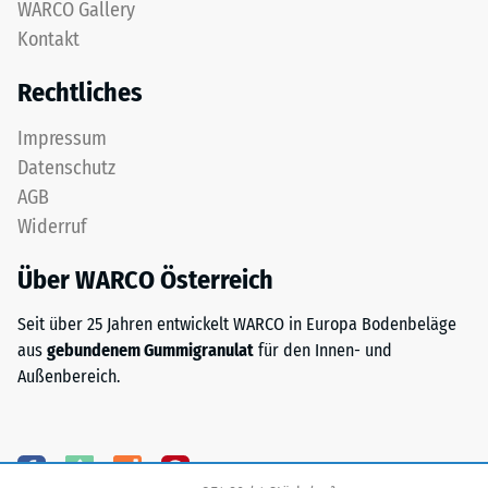
nach
WARCO Gallery
feinem
Kontakt
24
ELT-
Granulat
Stunden
Rechtliches
bildet
Entlastung
eine
Impressum
(BS
abriebfeste,
Datenschutz
rutschhemmende
7188)
AGB
Oberfläche.
Widerruf
Die
untere
Über WARCO Österreich
Schicht
/ 5
aus
Seit über 25 Jahren entwickelt WARCO in Europa Bodenbeläge
gröberem
aus
gebundenem Gummigranulat
für den Innen- und
ELT-
Außenbereich.
Granulat
unterstützt
Die
Elastizität,
Druckfestigkeit
Stoßdämpfung
eines