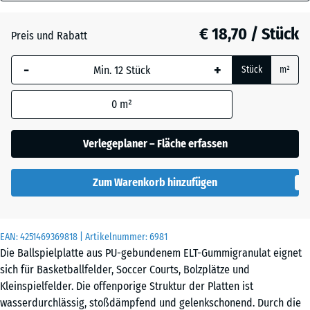
40
Anthrazit
- € 0,50
mm
€ 18,70 / Stück
Preis und Rabatt
Die gewählte, blau
Grasgrün
+ € 0,60
-
+
Stück
m²
umrandete
Abmessung wird
0
m²
(sofern in den
Schiefergrau
Produktdaten nicht
anders angegeben)
Verlegeplaner – Fläche erfassen
für die
Bedarfsberechnung
Zum Warenkorb hinzufügen
verwendet.
50
x
EAN:
4251469369818
| Artikelnummer:
6981
50
Die Ballspielplatte aus PU-gebundenem ELT-Gummigranulat eignet
x 4
sich für Basketballfelder, Soccer Courts, Bolzplätze und
cm
Kleinspielfelder. Die offenporige Struktur der Platten ist
|
wasserdurchlässig, stoßdämpfend und gelenkschonend. Durch die