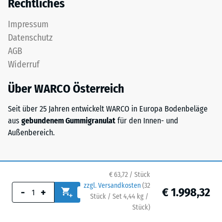
Rechtliches
beträgt
1,0
Impressum
/ 5
bis
Datenschutz
4,0
AGB
mm,
Widerruf
was
eine
Die
Über WARCO Österreich
sichtbar
Druckfestigkeit
körnige,
eines
Seit über 25 Jahren entwickelt WARCO in Europa Bodenbeläge
griffige
Werkstoffes
aus
gebundenem Gummigranulat
für den Innen- und
Oberfläche
beschreibt
Außenbereich.
erzeugt.
seinen
Als
Widerstand
Bindemittel
gegen
dient
€ 63,72 / Stück
punktuelle
UV-
zzgl. Versandkosten
(
32
Belastungen.
€ 1.998,32
-
+
stabilisiertes
Stück / Set 4,44
kg
/
Sie
Polyurethan,
Stück)
Ihr sicherer Bodenbelag.
gibt
das