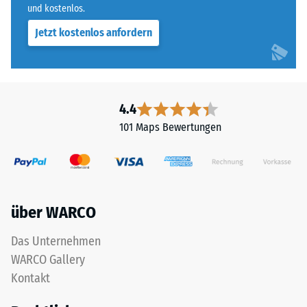
mehreren
und kostenlos.
5
Mischfarben
=
Jetzt kostenlos anfordern
gefertigt,
das
ca.
dem
0
Produkt
mm
ein
4.4
charakteristisches,
verbleibende
101 Maps Bewertungen
buntmeliertes
Eindellung
Erscheinungsbild
nach
verleiht.
Es
24
enthält
Stunden
über WARCO
keinen
Entlastung
Recyclatanteil
Das Unternehmen
aus
(BS
WARCO Gallery
Altreifen.
7188)
Kontakt
Die
Körnung