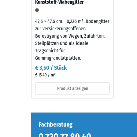
Kunststoff-Wabengitter
sich
Einde
als
nach
dunkles,
47,6 × 47,6 cm = 0,226 m². Bodengitter
24
kühles
zur versickerungsoffenen
Grau
Stund
Befestigung von Wegen, Zufahrten,
mit
Stellplätzen und als ideale
Entla
gleichmäßiger
Tragschicht für
(BS
Farbgebung
Gummigranulatplatten.
und
7188)
€ 3,50 / Stück
steinigem
€ 15,49 / m²
Charakter.
Die
Produkt anzeigen
farbige
5 / 5
Beschichtung
kann
sich
im
Fachberatung
Laufe
Die
der