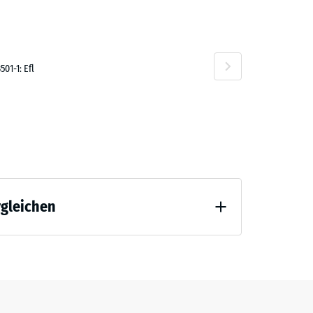
01-1: Efl
rgleichen
tlastung (BS 7188)