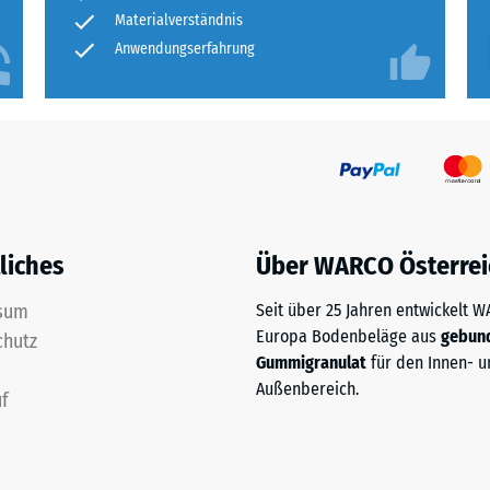
tigkeit
Materialverständnis
Anwendungserfahrung
fes
bt
and
le
gen.
liches
Über WARCO Österrei
sum
Seit über 25 Jahren entwickelt 
Europa Bodenbeläge aus
gebun
chutz
Gummigranulat
für den Innen- u
Außenbereich.
f
f