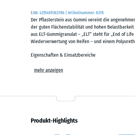
EAN:
4251469363786
| Artikelnummer:
6378
Der Pflasterstein aus Gummi vereint die angenehmen
der guten Flächenstabilität und hohen Belastbarkeit
aus ELT-Gummigranulat – „ELT” steht für „End of Life
Wiederverwertung von Reifen – und einem Polyureth
Eigenschaften & Einsatzbereiche
Die hohe Dichte in Verbindung mit einer vorteilhaft
mehr anzeigen
Pflasterstein, der leicht, elastisch, hoch belastbar u
Gummi eignen sich ideal für die Befestigung von Schu
Innenhöfen, Gehwegen und Parkflächen in Wohn- ode
Golfanlagen. Besonders in der Pferdehaltung – etw
sich die elastischen Pflastersteine bestens bewährt.
Elastisch, stabil und schwingungsdämmend
Produkt-Highlights
Der leicht elastische Pflasterstein bietet eine gute 