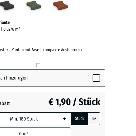
ve)
riante
m | 0,0278 m²
aster | Kanten mit Fase | kompakte Ausführung)
e
ch hinzufügen
(active)
rgrau
€ 1,90 / Stück
t
- € 0,30
abatt
+
Stück
m²
n
0
m²