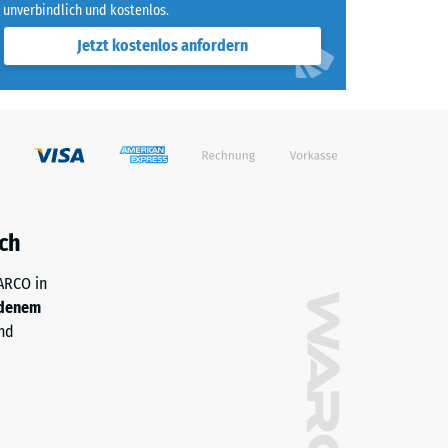
unverbindlich und kostenlos.
Jetzt kostenlos anfordern
ch
WARCO in
denem
nd