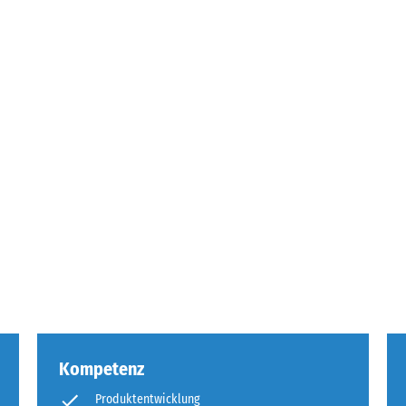
llung
en
stung
Kompetenz
Produktentwicklung