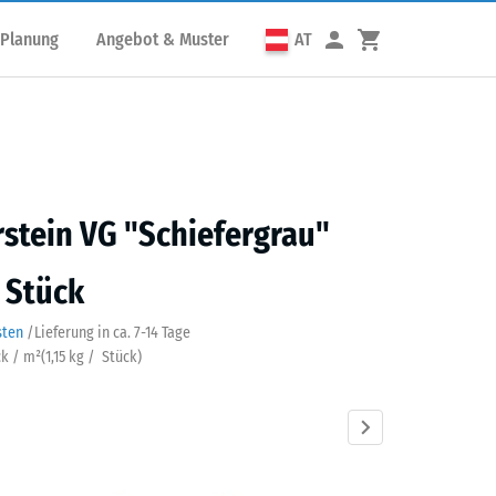
 Planung
Angebot & Muster
AT
rstein VG "Schiefergrau"
/ Stück
sten
/
Lieferung in ca.
7-14 Tage
ck / m²
(
1,15
kg
/ Stück)
fergrau
Anthrazit
Grasgrün
Ziegelrot