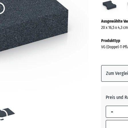
(acti
Mehr
Ausgewählte Va
Informationen
20 x 16,5 x 4,3 c
zu
den
Produkttyp
Farben?
VG (Doppel-T-Pfl
Farbpalett
anzeigen
Zum Verglei
Schiefe
Anthrazi
Preis und R
-
Grasgrü