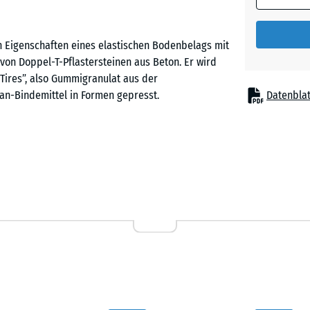
Ziegelro
 Eigenschaften eines elastischen Bodenbelags mit
 von Doppel-T-Pflastersteinen aus Beton. Er wird
 Tires”, also Gummigranulat aus der
an-Bindemittel in Formen gepresst.
Datenblat
en Korngrößenverteilung im Granulat ergibt einen
nd besonders abriebfest ist. Pflastersteine aus
lhöfen, multifunktionalen Freiflächen, Spielstraßen,
r Hotelanlagen, aber auch auf Sportplätzen oder
a in Führanlagen oder Bewegungsflächen – haben
Stoßdämpfung und somit Fallschutz. Er verhindert