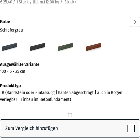
€ 25,40 / 1 Stück / lfd. m.
(
12,00
kg
/ Stück)
Farbe
Schiefergrau
Schiefergrau
Anthrazit
Grasgrün
Ziegelrot
(active)
Mehr
Ausgewählte Variante
Informationen
100 × 5 × 25 cm
zu
den
Produkttyp
Farben?
TB (Randstein oder Einfassung | Kanten abgeschrägt | auch in Bögen
verlegbar | Einbau im Betonfundament)
Farbpalette
anzeigen
(active)
Schiefergrau
Zum Vergleich hinzufügen