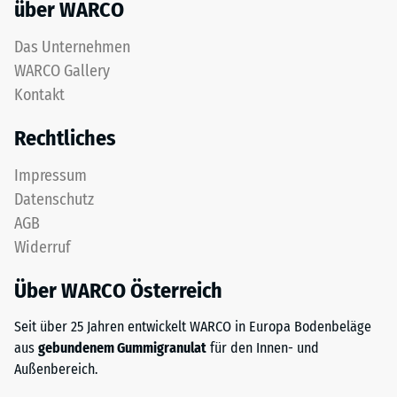
mm
über WARCO
diesem
verbleibende
dunklen
Das Unternehmen
Farbton
Eindellung
WARCO Gallery
jedoch
nach
Kontakt
gering.
24
Rechtliches
Stunden
Material
Impressum
–
Entlastung
Bestandteile
Datenschutz
(BS
und
AGB
7188)
Aufbau
Widerruf
Über WARCO Österreich
Das
Produkt
Seit über 25 Jahren entwickelt WARCO in Europa Bodenbeläge
/ 5
besteht
aus
gebundenem Gummigranulat
für den Innen- und
aus
Außenbereich.
gereinigtem
ELT-