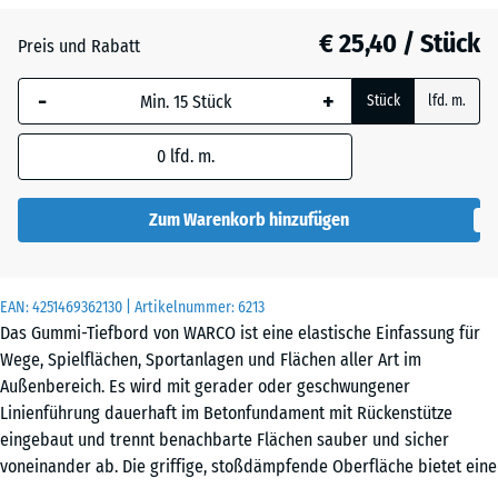
€ 25,40 / Stück
Anthrazit
- € 0,40
Preis und Rabatt
-
+
Stück
lfd. m.
Grasgrün
0
lfd. m.
Zum Warenkorb hinzufügen
Ziegelrot
EAN:
4251469362130
| Artikelnummer:
6213
Das Gummi-Tiefbord von WARCO ist eine elastische Einfassung für
Wege, Spielflächen, Sportanlagen und Flächen aller Art im
Außenbereich. Es wird mit gerader oder geschwungener
Linienführung dauerhaft im Betonfundament mit Rückenstütze
eingebaut und trennt benachbarte Flächen sauber und sicher
voneinander ab. Die griffige, stoßdämpfende Oberfläche bietet eine
angenehme Kontaktzone – sowohl beim gewollten Darüberlaufen als