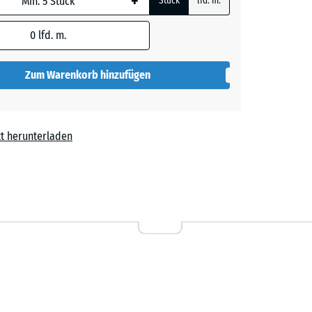
+
Stück
lfd. m.
0
lfd. m.
t
- € 66,60
Zum Warenkorb hinzufügen
t herunterladen