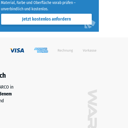
Material, Farbe und Oberfläche vorab prüfen –
ichnet" (BS 7188)
unverbindlich und kostenlos.
m²)
Jetzt kostenlos anfordern
ch
WARCO in
denem
nd