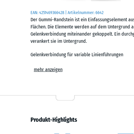
EAN:
4251469366428
| Artikelnummer:
6642
Der Gummi-Randstein ist ein Einfassungselement au
Flächen. Die Elemente werden auf dem Untergrund a
Gelenkverbindung miteinander gekoppelt. Ein durch
verankert sie im Untergrund.
Gelenkverbindung für variable Linienführungen
Die integrierte Gelenkverbindung ermöglicht das Ve
mehr anzeigen
Bereich von ca. 240°. Dadurch lassen sich gerade Li
Verläufe. Anfang und Ende einer Randsteinlinie kö
Verkettung und Verankerung im Untergrund
Zur Montage wird ein Stahlrohr durch die vorgesehe
die Randsteine miteinander und fixiert sie im Unterg
Produkt-Highlights
ein Punktfundament eingebunden oder direkt in ein