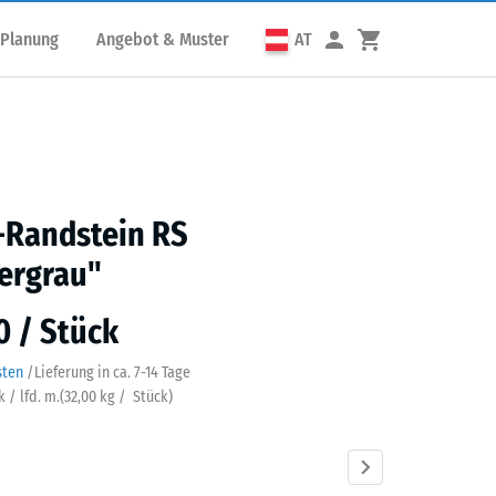
 Planung
Angebot & Muster
AT
Randstein RS
ergrau"
0 / Stück
sten
/
Lieferung in ca.
7-14 Tage
k / lfd. m.
(
32,00
kg
/ Stück)