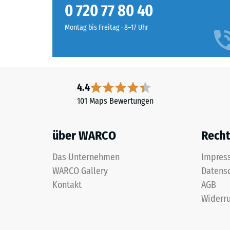
Produkten
Abriebf
0 720 77 80 40
in
Wasserdu
Schiefergrau
Montag bis Freitag · 8–17 Uhr
wird
Wärmedä
schwarzes
Frostbe
Gummigranulat
Druckf
aus
4.4
der
-
101 Maps Bewertungen
Reifenverwertung
Skale
mit
3
einem
über WARCO
Recht
schiefergrau
=
pigmentierten
Das Unternehmen
ca.
Impres
Bindemittel
WARCO Gallery
Datens
0,5
gleichmäßig
Kontakt
AGB
umhüllt.
mm
Widerru
Der
verbl
Farbton
Einde
zeigt