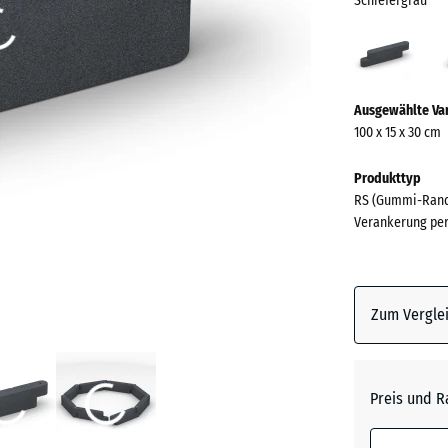
Schiefergrau
Schie
(acti
Mehr
Ausgewählte Va
Informationen
100 x 15 x 30 cm
zu
den
Produkttyp
Farben?
RS (Gummi-Rand
Verankerung per
Farbpalett
anzeigen
Schiefe
Zum Verglei
Anthrazi
Preis und R
Grasgrü