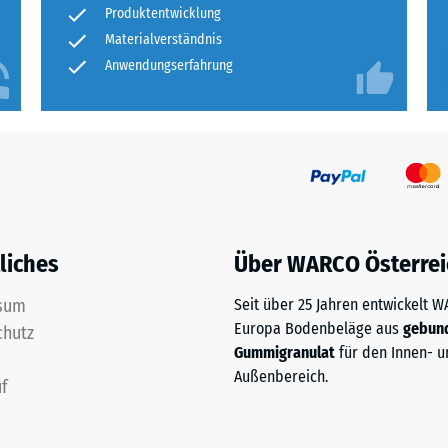
estigkeit - Beständigkeit gegen abrasiven Verschleiß - Skalenwert 5 = "ausgeze
Produkt
Produktentwicklung
für
Materialverständnis
rchlässigkeit (EN 12616) - Skalenwert 2 = Infiltration bis zu 10 mm/h (10 l/h/
den
Anwendungserfahrung
mmung - Skalenwert 5 = Wärmeleitfähigkeit ca. 0,07 W/(m·K)
Produktvergleich
ausgewählt.
ständig
estigkeit
nwert
liches
Über WARCO Österrei
sum
Seit über 25 Jahren entwickelt 
Europa Bodenbeläge aus
gebun
chutz
Gummigranulat
für den Innen- u
Außenbereich.
f
eibende
llung