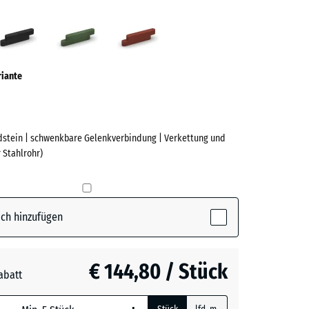
fergrau
Anthrazit
Grasgrün
Ziegelrot
ve)
riante
stein | schwenkbare Gelenkverbindung | Verkettung und
 Stahlrohr)
e
(active)
rgrau
ch hinzufügen
t
- € 71,10
€ 144,80 / Stück
abatt
n
- € 45,40