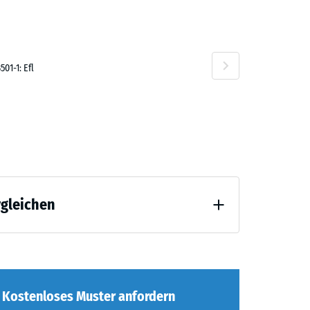
01-1: Efl
rgleichen
Entlastung (BS 7188)
ng
Kostenloses Muster anfordern