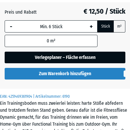
Grasgrün
+ € 3,00
€ 12,50 / Stück
Preis und Rabatt
-
+
Schiefergrau
+ € 2,20
Stück
m²
0
m²
Ziegelrot
+ € 1,50
Verlegeplaner – Fläche erfassen
Zum Warenkorb hinzufügen
EAN:
4251469361904
| Artikelnummer:
6190
Ein Trainingsboden muss zweierlei leisten: harte Stöße abfedern
und trotzdem festen Stand geben. Genau dafür ist die Fitnessfliese
Dynamic gemacht, für das Training drinnen wie im Freien, vom
Home-Gym über Functional Training bis zum Outdoor-Gym. Ihr