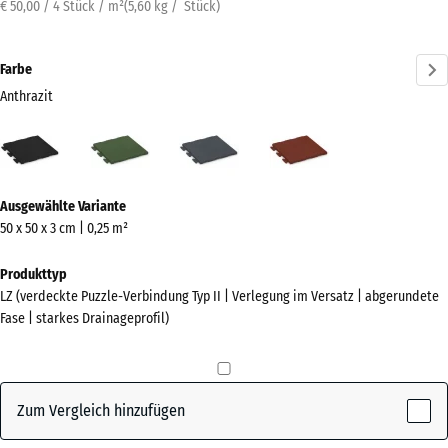
€ 50,00 / 4 Stück / m²
(
5,60
kg
/ Stück)
Farbe
Anthrazit
Anthrazit
Grasgrün
Schiefergrau
Ziegelrot
(active)
Mehr
Ausgewählte Variante
Informationen
50 x 50 x 3 cm | 0,25 m²
zu
den
Produkttyp
Farben?
LZ (verdeckte Puzzle-Verbindung Typ II | Verlegung im Versatz | abgerundete
Fase | starkes Drainageprofil)
Farbpalette
anzeigen
(active)
Anthrazit
Zum Vergleich hinzufügen