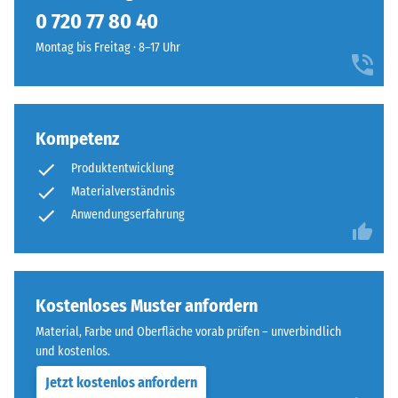
kein
Schwarzton
0 720 77 80 40
Produkt
Scheinbare
fügt
für
Dichte -
Montag bis Freitag · 8–17 Uhr
sich
den
Skalenwert
unauffällig
2 = 780 bis
Produktvergleich
in
840 kg/m³
ausgewählt.
moderne
Außenanlagen
Kompetenz
Stoß-, Schwingungs-
und
und
Produktentwicklung
Trittschalldämmung
industriell
Materialverständnis
– Skalenwert 3 =
geprägte
Anwendungserfahrung
deutliche Dämpfung
Bereiche
ein.
Rutschfestigkeit Klasse
DS (EN 14041) -
Skalenwert 4 =
Material
Kostenloses Muster anfordern
Gleitreibungskoeffizient
–
ca. 0,53
Material, Farbe und Oberfläche vorab prüfen – unverbindlich
Bestandteile
und kostenlos.
Abriebfestigkeit
und
- Beständigkeit
Aufbau
Jetzt kostenlos anfordern
gegen