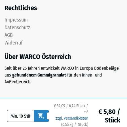
5
Rechtliches
einer
Impressum
vollständigen
Rückverformung
Datenschutz
ohne
AGB
bleibenden
Widerruf
Eindruck
entspricht.
Über WARCO Österreich
Der
angegebene
Seit über 25 Jahren entwickelt WARCO in Europa Bodenbeläge
Skalenwert
aus
gebundenem Gummigranulat
für den Innen- und
wurde
Außenbereich.
durch
Interpolation
von
€ 39,09 / 6,74 Stück /
Prüfergebnissen
€ 5,80 /
m²
-
+
an
zzgl. Versandkosten
Stück
repräsentativen
(
0,55
kg
/ Stück)
Ihr sicherer Bodenbelag.