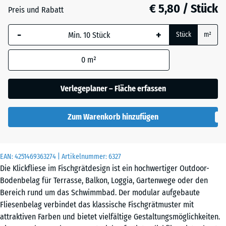
€ 5,80 / Stück
Schiefer
Preis und Rabatt
-
+
Stück
m²
Silbergrau
0
m²
Verlegeplaner – Fläche erfassen
Zum Warenkorb hinzufügen
EAN:
4251469363274
| Artikelnummer:
6327
Die Klickfliese im Fischgrätdesign ist ein hochwertiger Outdoor-
Bodenbelag für Terrasse, Balkon, Loggia, Gartenwege oder den
Bereich rund um das Schwimmbad. Der modular aufgebaute
Fliesenbelag verbindet das klassische Fischgrätmuster mit
attraktiven Farben und bietet vielfältige Gestaltungsmöglichkeiten.