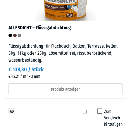
–
Punktbelastungen
Montage
entstehen
z.
B.
ALLESDICHT – Flüssigabdichtung
Die
durch
Platten
Schuhe
verfügen
mit
Flüssigabdichtung für Flachdach, Balkon, Terrasse, Keller.
an
hohen
3 kg, 11 kg oder 25 kg. Lösemittelfrei, rissüberbrückend,
zwei
Absätzen,
wasserbeständig.
Seiten
Möbelbeine,
€ 139,30 / Stück
über
Pflanzkübel
€ 42,21 / m² x 2 mm
angeformte
auf
Verbindungselemente,
Rollen
Produkt anzeigen
an
oder
den
Gerätefüße.
gegenüberliegenden
Zur
Zum
AD
Seiten
Bestimmung
Vergleich
über
der
hinzufügen
die
Druckfestigkeit