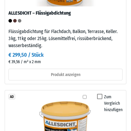
wasserabweisende
punktuelle
Oberfläche
ALLESDICHT – Flüssigabdichtung
Belastungen.
nimmt
Sie
kaum
gibt
Schmutz
Flüssigabdichtung für Flachdach, Balkon, Terrasse, Keller.
an,
auf
3 kg, 11 kg oder 25 kg. Lösemittelfrei, rissüberbrückend,
in
und
wasserbeständig.
welchem
lässt
€ 299,50 / Stück
Maße
sich
€ 39,56 / m² x 2 mm
der
leicht
Werkstoff
reinigen.
Produkt anzeigen
unter
Polypropylen
der
ist
Einwirkung
UV-
Zum
AD
einer
stabilisiert
Vergleich
definierten
und
hinzufügen
Kraft
für
nachgibt.
den
Eine
dauerhaften