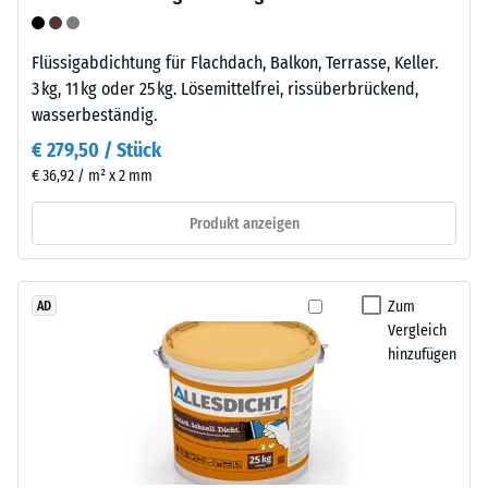
ist
Druckfestigkeit
ein
Flüssigabdichtung für Flachdach, Balkon, Terrasse, Keller.
-
teilkristalliner
3 kg, 11 kg oder 25 kg. Lösemittelfrei, rissüberbrückend,
Thermoplast
Skalenwert
wasserbeständig.
aus
5
€ 279,50 / Stück
der
=
Gruppe
€ 36,92 / m² x 2 mm
der
ca.
Produkt anzeigen
Polyolefine.
0
Für
mm
die
Herstellung
Zum
AD
verbleibende
Vergleich
der
Eindellung
hinzufügen
Klickfliesen
nach
wird
reines
24
Polypropylen
Stunden
verwendet.