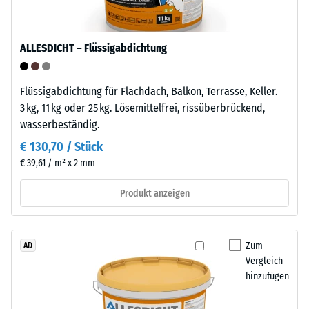
geringe
Einsatz
Eindringtiefe
im
weist
Außenbereich
ALLESDICHT – Flüssigabdichtung
auf
geeignet.
eine
Nach
hohe
Flüssigabdichtung für Flachdach, Balkon, Terrasse, Keller.
der
Druckfestigkeit
3 kg, 11 kg oder 25 kg. Lösemittelfrei, rissüberbrückend,
Nutzung
hin,
wasserbeständig.
sind
während
die
€ 130,70 / Stück
eine
Klickfliesen
€ 39,61 / m² x 2 mm
größere
über
Eindringtiefe
Produkt anzeigen
die
auf
Wertstoffsammlung
eine
recyclingfähig.
geringere
Zum
AD
Widerstandsfähigkeit
Vergleich
Einbau
gegenüber
hinzufügen
–
Punktbelastungen
Verarbeitung
hinweist.