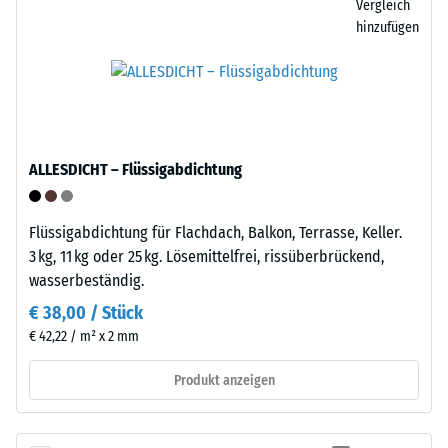
Vergleich
zunächst
Stelle
hinzufügen
unmittelbar
neu
nach
verlegen.
der
Belastung
Struktur
und
der
dann
ALLESDICHT – Flüssigabdichtung
Bodenseite
in
regelmäßigen
Abständen
Flüssigabdichtung für Flachdach, Balkon, Terrasse, Keller.
über
3 kg, 11 kg oder 25 kg. Lösemittelfrei, rissüberbrückend,
einen
wasserbeständig.
Zeitraum
€ 38,00 / Stück
von
Die
€ 42,22 / m² x 2 mm
24
Unterseite
Stunden
Produkt anzeigen
besteht
gemessen,
aus
um
einem
die