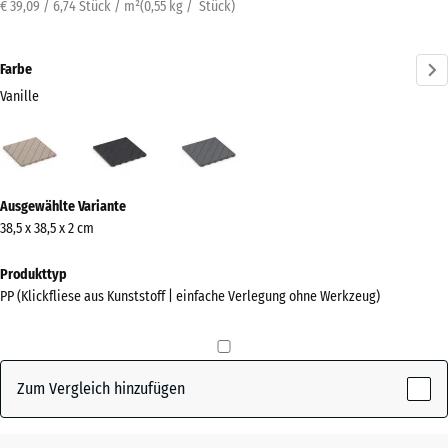
€ 39,09 / 6,74 Stück / m²
(
0,55
kg
/ Stück)
Farbe
Vanille
Vanille
Schiefer
Silbergrau
(active)
Mehr
Ausgewählte Variante
Informationen
38,5 x 38,5 x 2 cm
zu
den
Produkttyp
Farben?
PP (Klickfliese aus Kunststoff | einfache Verlegung ohne Werkzeug)
Farbpalette
anzeigen
Zum Vergleich hinzufügen
(active)
Vanille