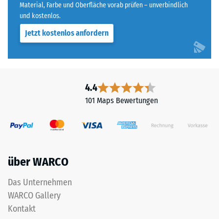
Material, Farbe und Oberfläche vorab prüfen – unverbindlich
Skala
die
und kostenlos.
von
Tragschicht
1
Jetzt kostenlos anfordern
wasserdurchlässig
bis
sein.
5,
Die
wobei
Einbauhinweise
der
sind
4.4
Wert
zu
1
101 Maps Bewertungen
beachten.
einer
verbleibenden
Eindrucktiefe
von
ca.
über WARCO
1
Das Unternehmen
mm
und
WARCO Gallery
der
Kontakt
Wert