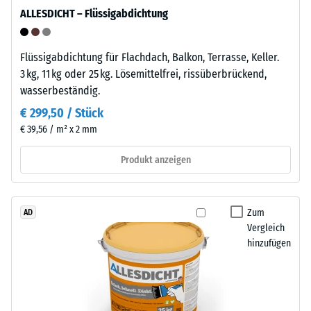
Entlastung
Das
ALLESDICHT – Flüssigabdichtung
Material
(BS
enthält
7188)
keine
Flüssigabdichtung für Flachdach, Balkon, Terrasse, Keller.
Weichmacher
3 kg, 11 kg oder 25 kg. Lösemittelfrei, rissüberbrückend,
und
wasserbeständig.
ist
€ 299,50 / Stück
/ 5
gegenüber
€ 39,56 / m² x 2 mm
vielen
verdünnten
Produkt anzeigen
Säuren,
Laugen,
Die
Salzlösungen
Druckfestigkeit
Zum
AD
sowie
eines
Vergleich
gegenüber
Werkstoffes
hinzufügen
Urin
beschreibt
beständig.
seinen
Die
Widerstand
geschlossene,
gegen