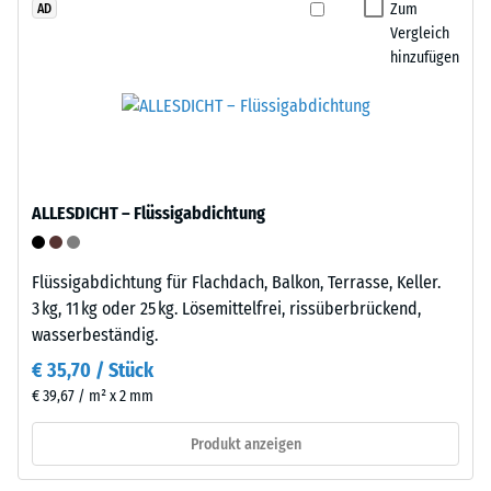
Gitterwerk
Zum
AD
bleibende
mit
Vergleich
Verformung
integrierten
hinzufügen
zu
Stelzfüßen
bestimmen.
aus
Zusätzlich
PP.
wird
Die
überprüft,
Stelzfüße
ob
ALLESDICHT – Flüssigabdichtung
heben
das
die
Material
Platte
Flüssigabdichtung für Flachdach, Balkon, Terrasse, Keller.
um
leicht
3 kg, 11 kg oder 25 kg. Lösemittelfrei, rissüberbrückend,
die
vom
wasserbeständig.
Belastungsstelle
Untergrund
herum
€ 35,70 / Stück
ab
intakt
€ 39,67 / m² x 2 mm
und
bleibt
schaffen
und
Produkt anzeigen
darunter
keine
einen