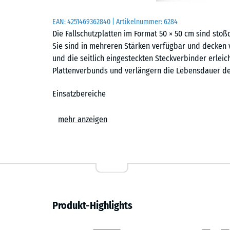
EAN:
4251469362840
| Artikelnummer:
6284
Die Fallschutzplatten im Format 50 × 50 cm sind sto
Sie sind in mehreren Stärken verfügbar und decken 
und die seitlich eingesteckten Steckverbinder erleic
Plattenverbunds und verlängern die Lebensdauer der 
Einsatzbereiche
Fallschutzplatten werden überall dort eingesetzt, wo
mehr anzeigen
geschützt werden sollen. Typische Einsatzorte sind R
Spieltürme und Spielkombinationen in Kindergärten, 
Freizeitanlagen. Auch in Therapie, Reha und Pflege 
Aufbau und Material
Die Fallschutzplatten bestehen aus PU-gebundenem 
Produkt-Highlights
Granulat aus recycelten Fahrzeugreifen. Der PU-Antei
Ausführung im Außenbereich. Bei farbigen Ausführun