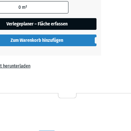
den
0
m²
n
+ € 0,40
en nicht
gegeben)
Verlegeplaner – Fläche erfassen
rechnung
Zum Warenkorb hinzufügen
t herunterladen
,80