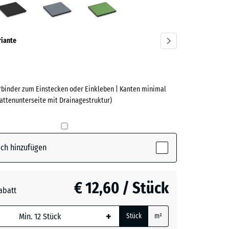
ve)
riante
erbinder zum Einstecken oder Einkleben | Kanten minimal
e
lattenunterseite mit Drainagestruktur)
(active)
rot
ch hinzufügen
t
€ 12,60 / Stück
abatt
e, blau
grau
+ € 0,40
+
Stück
m²
 wird