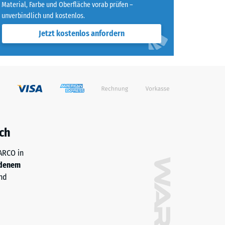
Material, Farbe und Oberfläche vorab prüfen –
unverbindlich und kostenlos.
agend" (BS 7188)
Jetzt kostenlos anfordern
h/m²)
 R10
ch
WARCO in
denem
nd