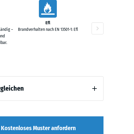
Efl
tändig –
Brandverhalten nach EN 13501-1: Efl
und
,50
bar.
rgleichen
,00
 Entlastung (BS 7188)
Kostenloses Muster anfordern