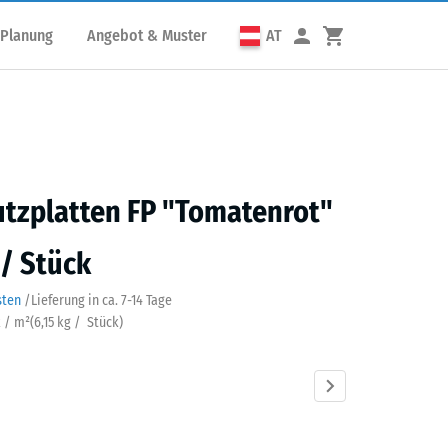
 Planung
Angebot & Muster
AT
utzplatten FP "Tomatenrot"
 / Stück
sten
/
Lieferung in ca.
7-14 Tage
k / m²
(
6,15
kg
/ Stück)
tenrot
Anthrazit
Graphitgrau
Lindgrün