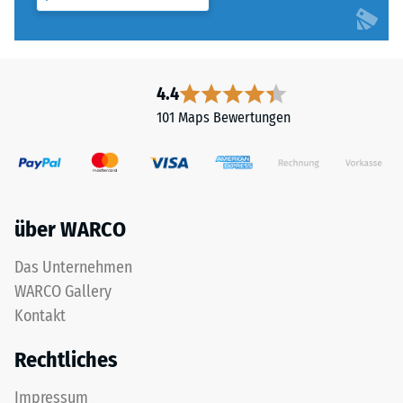
- Beständigkeit
gegen
Dieses
abrasiven
Produkt
Verschleiß -
wird
Skalenwert 4 =
4.4
"hervorragend"
aus
101 Maps Bewertungen
(BS 7188)
ELT-
Gummigranulat
Wasserdurchlässigkeit
(ELT
(EN 12616) -
–
Skalenwert 5 =
"End
Infiltration ca. 1000
über WARCO
of
mm/h (1000 l/h/m²)
Life
Das Unternehmen
Rutschhemmung
Tyres")
WARCO Gallery
(EN 16165) -
der
Skalenwert 4 =
Kontakt
Körnung
mittlerer
0,8
Akzeptanzwinkel
Rechtliches
bis
ca. 16°, Gruppe
3,0
R10
Impressum