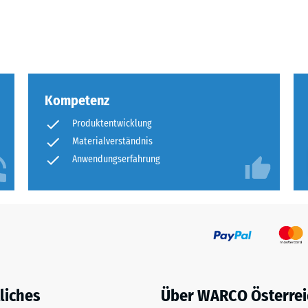
eibende
llung
Kompetenz
en
Produktentwicklung
stung
Materialverständnis
Anwendungserfahrung
liches
Über WARCO Österrei