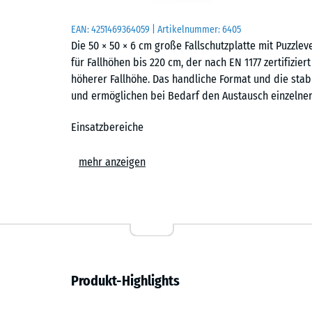
EAN:
4251469364059
| Artikelnummer:
6405
Die 50 × 50 × 6 cm große Fallschutzplatte mit Puzzl
für Fallhöhen bis 220 cm, der nach EN 1177 zertifiziert
höherer Fallhöhe. Das handliche Format und die stab
und ermöglichen bei Bedarf den Austausch einzelner 
Einsatzbereiche
Die 6 cm starke Fallschutzplatte wird überall dort ei
mehr anzeigen
geschützt werden sollen. Typische Einsatzorte sind 
Spielanlagen, etwa große Klettergeräte, Klettertürme
Boulder- und Kletterwände auf öffentlichen Spielplät
Aufbau und Material
Die Fallschutzplatte besteht aus PU-gebundenem ELT-
Produkt-Highlights
und bezeichnet Gummigranulat aus recycelten Fahrzeu
Bindemittel verwendet, bei farbigen Puzzleplatten is