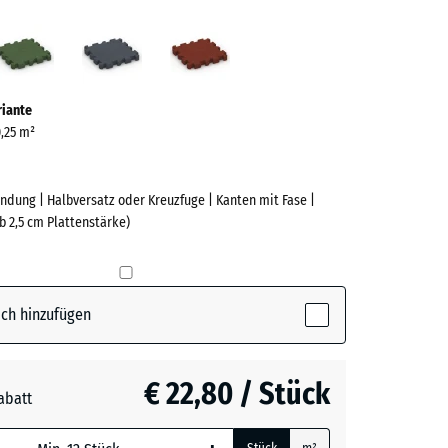
azit
Grasgrün
Schiefergrau
Ziegelrot
ve)
riante
0,25 m²
ndung | Halbversatz oder Kreuzfuge | Kanten mit Fase |
b 2,5 cm Plattenstärke)
e
(active)
t
ch hinzufügen
n
+ € 1,10
€ 22,80 / Stück
abatt
rgrau
+ € 0,50