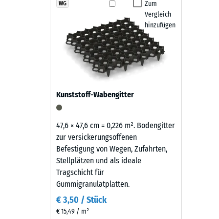
Die Fallschutz-Puzzlematten sind rutschhemmend, was
wirkt
Zum
WG
Rutschfe
abgekehrt oder mit einem Hochdruckreiniger gereini
Vergleich
sachlich
Abriebf
austauschen. Dadurch bleibt der Belag pflegeleicht u
hinzufügen
und
zeitlos
Wasserdu
—
Rutschh
der
tiefe,
Wärmedä
warme
Frostbe
Kunststoff-Wabengitter
Schwarzton
Druckf
fügt
sich
-
47,6 × 47,6 cm = 0,226 m². Bodengitter
unauffällig
zur versickerungsoffenen
Skale
in
Befestigung von Wegen, Zufahrten,
2
moderne
Stellplätzen und als ideale
Außenanlagen
=
Tragschicht für
und
Gummigranulatplatten.
ca.
industriell
€ 3,50 / Stück
0,75
geprägte
€ 15,49 / m²
Bereiche
mm