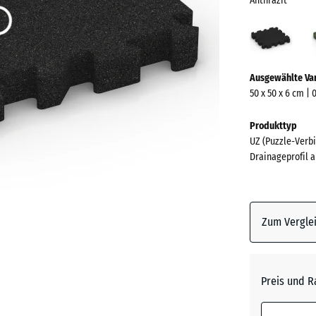
Anthrazit
Anthr
(acti
Mehr
Ausgewählte Va
Informationen
50 x 50 x 6 cm | 
zu
den
Produkttyp
Farben?
UZ (Puzzle-Verbi
Drainageprofil a
Farbpalett
anzeigen
Anthrazi
Zum Verglei
Grasgrü
Preis und R
Schiefe