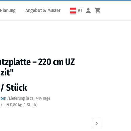
 Planung
Angebot & Muster
AT
utzplatte – 220 cm UZ
zit"
 / Stück
sten
/
Lieferung in ca.
7-14 Tage
k / m²
(
11,80
kg
/ Stück)