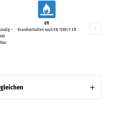
Efl
tändig –
Brandverhalten nach EN 13501-1: Efl
und
bar.
rgleichen
 Entlastung (BS 7188)
ng