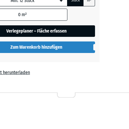
+
Stück
m²
0
m²
t
+ € 0,50
Verlegeplaner – Fläche erfassen
Zum Warenkorb hinzufügen
t herunterladen