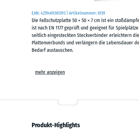
EAN:
4251469361393
| Artikelnummer:
6139
Die Fallschutzplatte 50 × 50 × 7 cm ist ein stoßdämpf
ist nach EN 1177 geprüft und geeignet für Spielplätz
seitlich eingesteckten Steckverbinder erleichtern di
Plattenverbunds und verlängern die Lebensdauer der 
Bedarf austauschen.
Einsatzbereiche
mehr anzeigen
Die 7 cm starke Fallschutzplatte schützt Kinder vor 
größeren Fallhöhen. Typische Einsatzorte sind Klett
Spielkombinationen an Schulen, auf öffentlichen Spie
Reha und Pflege wird der sichere Bodenbelag einges
Aufbau und Material
Produkt-Highlights
Die Fallschutzplatte besteht aus PU-gebundenem ELT
Granulat aus recycelten Fahrzeugreifen. Der erhöhte 