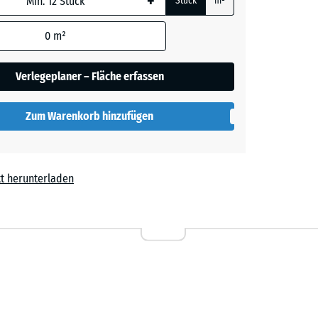
+
Stück
m²
0
m²
rot
Verlegeplaner – Fläche erfassen
Zum Warenkorb hinzufügen
t herunterladen