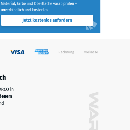
Material, Farbe und Oberfläche vorab prüfen –
unverbindlich und kostenlos.
agend" (BS 7188)
Jetzt kostenlos anfordern
h/m²)
 R10
ch
WARCO in
denem
nd