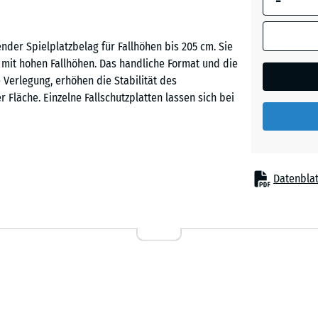
-
ender Spielplatzbelag für Fallhöhen bis 205 cm. Sie
Tomaten
e mit hohen Fallhöhen. Das handliche Format und die
e Verlegung, erhöhen die Stabilität des
Fläche. Einzelne Fallschutzplatten lassen sich bei
Sturzverletzungen unter höheren Spielelementen mit
Datenblat
eranlagen, Spieltürme, Netzstrukturen und größere
lplätzen und in Freizeitanlagen. Auch in Therapie,
etzt.
-Gummigranulat. ELT bezeichnet aufbereitetes
Bindemittelanteil sorgt für eine besonders