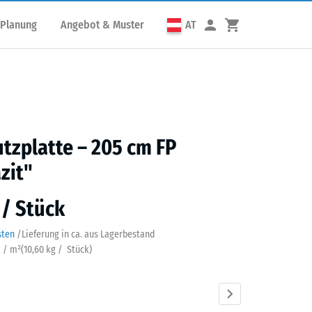
 Planung
Angebot & Muster
AT
utzplatte – 205 cm FP
zit"
 / Stück
sten
/
Lieferung in ca.
aus Lagerbestand
k / m²
(
10,60
kg
/ Stück)