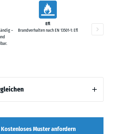
Efl
tändig –
Brandverhalten nach EN 13501-1: Efl
und
bar.
rgleichen
 Entlastung (BS 7188)
ng
Kostenloses Muster anfordern