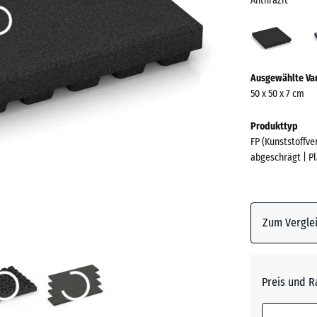
Anthrazit
Anthr
(acti
Mehr
Ausgewählte Va
Informationen
50 x 50 x 7 cm
zu
den
Produkttyp
Farben?
FP (Kunststoffv
abgeschrägt | P
Farbpalett
anzeigen
Anthrazi
Zum Verglei
Graphit
Preis und R
Lindgrü