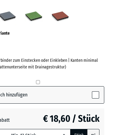
azit
Graphitgrau
Lindgrün
Tomatenrot
ve)
riante
erbinder zum Einstecken oder Einkleben | Kanten minimal
lattenunterseite mit Drainagestruktur)
e
(active)
t
ch hinzufügen
grau
+ € 0,50
€ 18,60 / Stück
abatt
n
+ € 0,50