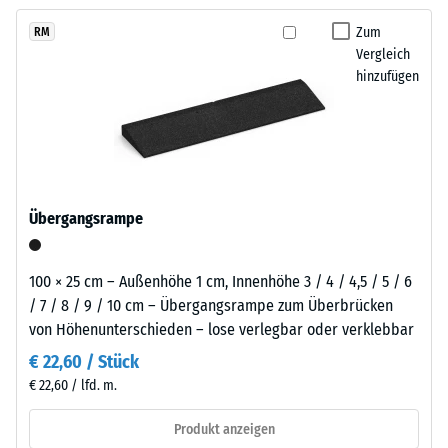
kein
Schwarzton
austauschen, sodass der Belag pflegeleicht bleibt und sich
Produkt
Scheinbare
fügt
Zum
RM
langfristig wirtschaftlich nutzen lässt.
für
Dichte -
Vergleich
sich
den
Skalenwert
hinzufügen
unauffällig
1 = bis 780
Produktvergleich
in
kg/m³
ausgewählt.
moderne
Außenanlagen
Stoß-, Schwingungs-
und
und
Trittschalldämmung
industriell
Übergangsrampe
– Skalenwert 5 =
geprägte
hervorragende
Bereiche
Dämpfung
ein.
100 × 25 cm – Außenhöhe 1 cm, Innenhöhe 3 / 4 / 4,5 / 5 / 6
Rutschfestigkeit Klasse
/ 7 / 8 / 9 / 10 cm – Übergangsrampe zum Überbrücken
DS (EN 14041) -
von Höhenunterschieden – lose verlegbar oder verklebbar
Material
Skalenwert 3 =
–
€ 22,60 / Stück
Gleitreibungskoeffizient
Bestandteile
€ 22,60 / lfd. m.
ca. 0,45
und
Abriebfestigkeit
Aufbau
Produkt anzeigen
- Beständigkeit