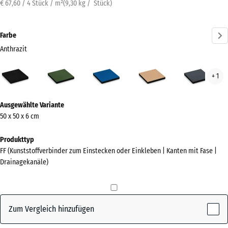
€ 67,60 / 4 Stück / m²
(
9,30
kg
/ Stück)
Farbe
Anthrazit
Anthrazit
Grasgrün
Himmelblau
Sandbeige
Schi
+ 1
(active)
Mehr
Ausgewählte Variante
Informationen
50 x 50 x 6 cm
zu
den
Produkttyp
Farben?
FF (Kunststoffverbinder zum Einstecken oder Einkleben | Kanten mit Fase |
Drainagekanäle)
Farbpalette
anzeigen
(active)
Anthrazit
Zum Vergleich hinzufügen