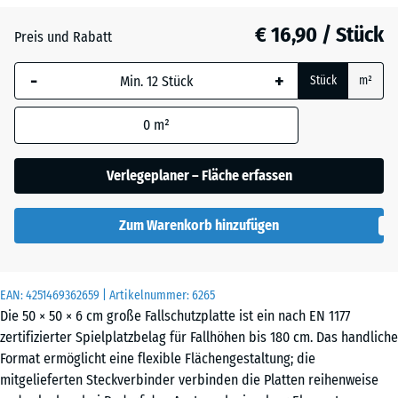
Grasgrün
+ € 1,40
€ 16,90 / Stück
Preis und Rabatt
-
+
Himmelblau
+ € 3,00
Stück
m²
0
m²
Sandbeige
+ € 3,50
Verlegeplaner – Fläche erfassen
Schiefergrau
+ € 3,00
Zum Warenkorb hinzufügen
Ziegelrot
+ € 0,30
EAN:
4251469362659
| Artikelnummer:
6265
Die 50 × 50 × 6 cm große Fallschutzplatte ist ein nach EN 1177
zertifizierter Spielplatzbelag für Fallhöhen bis 180 cm. Das handliche
Format ermöglicht eine flexible Flächengestaltung; die
mitgelieferten Steckverbinder verbinden die Platten reihenweise