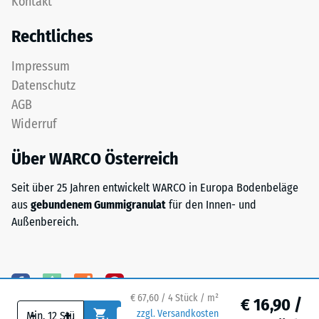
Kontakt
obere
nach
Nutzschicht
Rechtliches
24
aus
feinem
Stunden
Impressum
ELT-
Entlastung
Datenschutz
Granulat
(BS
AGB
bildet
Widerruf
eine
7188)
abriebfeste,
Über WARCO Österreich
rutschhemmende
Oberfläche.
Seit über 25 Jahren entwickelt WARCO in Europa Bodenbeläge
Die
/ 5
aus
gebundenem Gummigranulat
für den Innen- und
untere
Außenbereich.
Schicht
aus
gröberem
ELT-
Die
Granulat
Druckfestigkeit
€ 67,60 / 4 Stück / m²
€ 16,90 /
-
+
unterstützt
eines
zzgl. Versandkosten