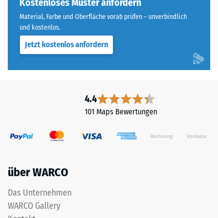
Kostenloses Muster anfordern
Wärmedämmung -
steht
Skalenwert 5 =
Material, Farbe und Oberfläche vorab prüfen – unverbindlich
für
Wärmeleitfähigkeit
und kostenlos.
„End
ca. 0,07 W/(m·K)
Jetzt kostenlos anfordern
of
Frostbeständig
Life
Tyres"
Druckfestigkeit
und
-
bezeichnet
4.4
Skalenwert
Gummigranulat,
101 Maps Bewertungen
das
2
aus
=
dem
ca.
Recycling
von
0,75
über WARCO
Altreifen
mm
gewonnen
Das Unternehmen
verbleibende
wird.
WARCO Gallery
Die
Eindellung